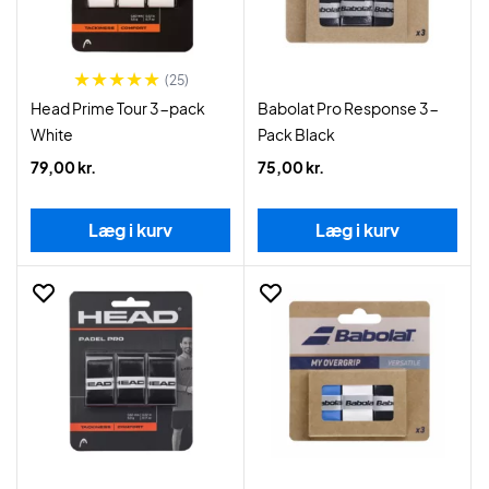
(25)
Head Prime Tour 3-pack
Babolat Pro Response 3-
White
Pack Black
79,00 kr.
75,00 kr.
Læg i kurv
Læg i kurv