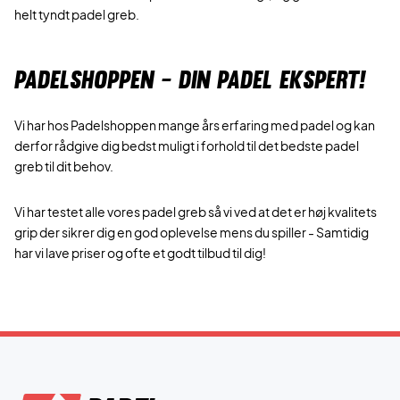
helt tyndt padel greb.
PADELSHOPPEN - DIN PADEL EKSPERT!
Vi har hos Padelshoppen mange års erfaring med padel og kan
derfor rådgive dig bedst muligt i forhold til det bedste padel
greb til dit behov.
Vi har testet alle vores padel greb så vi ved at det er høj kvalitets
grip der sikrer dig en god oplevelse mens du spiller - Samtidig
har vi lave priser og ofte et godt tilbud til dig!