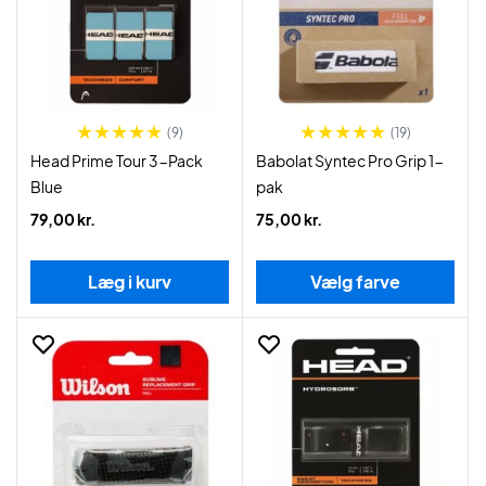
(9)
(19)
Head Prime Tour 3-Pack
Babolat Syntec Pro Grip 1-
Blue
pak
79,00 kr.
75,00 kr.
Læg i kurv
Vælg farve