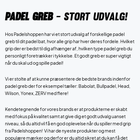
Padel greb
- Stort udvalg!
Hos Padelshoppen har vi et stort udvalg af forskellige padel
greb til dit padel bat, hvor alle grip har hver deres fordele. Hvilket
grip der er bedst til dig afhænger af, hvilken type padel greb du
personligt foretrækker i tykkelse. Et godt greb er super vigtigt
når du skal ud og spille padel!
Vi er stolte af at kunne præsentere de bedste brands indenfor
padel greb der for eksempel tæller: Babolat, Bullpadel, Head,
Wilson, Yonex, ZERV med flere!
Kendetegnende for vores brands er at produkterne er skabt
med fokus på kvalitet samt at give dig et godt udvalg uanset
niveau, så du altid vil få en god oplevelse når du spiller med grip
fra Padelshoppen! Vi har de nyeste produkter og mest
populære mærker og derfor er du altid sikret at du kan få det