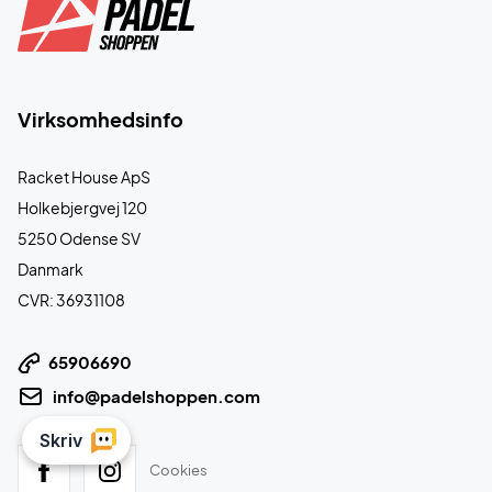
Virksomhedsinfo
Racket House ApS
Holkebjergvej 120
5250 Odense SV
Danmark
CVR: 36931108
65906690
info@padelshoppen.com
Cookies