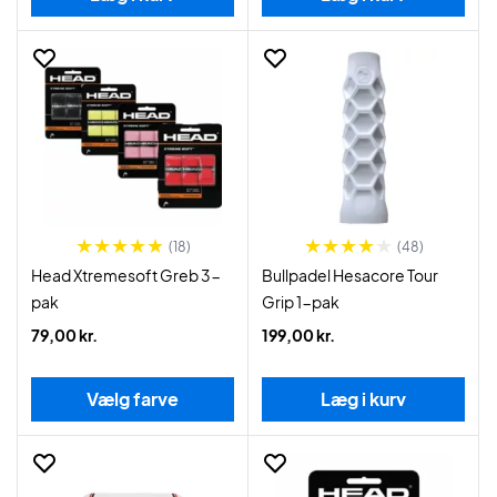
(18)
(48)
Head Xtremesoft Greb 3-
Bullpadel Hesacore Tour
pak
Grip 1-pak
79,00 kr.
199,00 kr.
Vælg farve
Læg i kurv