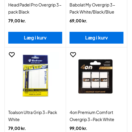
Head Padel Pro Overgrip 3-
Babolat My Overgrip 3-
pack Black
Pack White/Black/Blue
79,00 kr.
69,00 kr.
Læg i kurv
Læg i kurv
Toalson Ultra Grip 3-Pack
4on Premium Comfort
White
Overgrip 3-Pack White
79,00 kr.
99,00 kr.