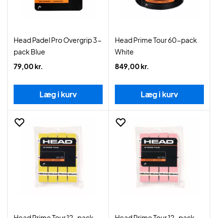
Head Padel Pro Overgrip 3-
Head Prime Tour 60-pack
pack Blue
White
79,00 kr.
849,00 kr.
Læg i kurv
Læg i kurv
Head Prime Tour 12-pack
Head Prime Tour 12-pack