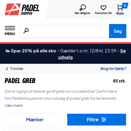
0
Kurv
Bat rådgiver
Favoritter (
0
)
Søg efter produkter, mærker etc.
Søg
MENU
👟 Spar 20% på alle sko
-
Gælder t.o.m. 12/8 kl. 23:59
-
Se
udvalg
Forside
Brug for hjælp?
Padel greb
85 stk.
Det er vigtigt at have et godt greb om sit padel bat! Derfor har vi
hos Padelshoppen et stort udvalg af padel greb fra de førende
mærker som ZERV, Tourna, Wilson, Head, Babolat og mange flere.
Læs mere
Mærker
Filtre
God shopping blandt vores padel greb!