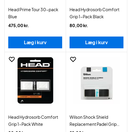
Head Prime Tour 30-pack
Head Hydrosorb Comfort
Blue
Grip 1-Pack Black
475,00 kr.
80,00 kr.
Læg i kurv
Læg i kurv
Head Hydrosorb Comfort
Wilson Shock Shield
Grip 1-Pack White
Replacement Padel Grip
Black