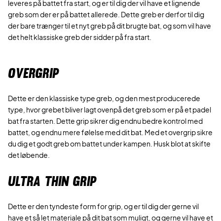
leveres på battet fra start, og er til dig der vil have et lignende
greb som der er på battet allerede. Dette greb er derfor til dig
der bare trænger til et nyt greb på dit brugte bat, og som vil have
det helt klassiske greb der sidder på fra start.
OVERGRIP
Dette er den klassiske type greb, og den mest producerede
type, hvor grebet bliver lagt ovenpå det greb som er på et padel
bat fra starten. Dette grip sikrer dig endnu bedre kontrol med
battet, og endnu mere følelse med dit bat. Med et overgrip sikre
du dig et godt greb om battet under kampen. Husk blot at skifte
det løbende.
ULTRA THIN GRIP
Dette er den tyndeste form for grip, og er til dig der gerne vil
have et så let materiale på dit bat som muligt, og gerne vil have et