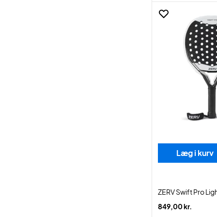
Læg i kurv
ZERV Swift Pro Lig
849,00 kr.