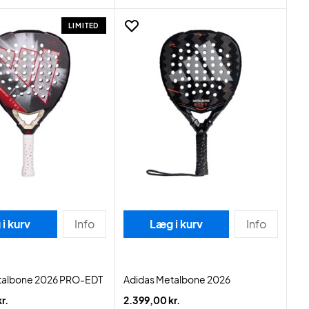
LIMITED
i kurv
Info
Læg i kurv
Info
talbone 2026 PRO-EDT
Adidas Metalbone 2026
r.
2.399,00 kr.