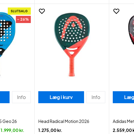
SLUTSALG
- 26%
Info
Læg i kurv
Info
Læg 
05 Geo 26
Head Radical Motion 2026
Adidas Me
1.999,00 kr.
1.275,00 kr.
2.559,00 k