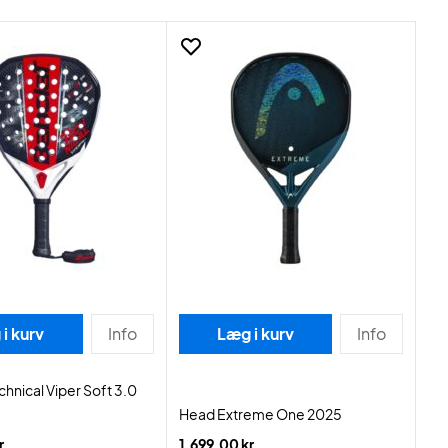
i kurv
Info
Læg i kurv
Info
chnical Viper Soft 3.0
Head Extreme One 2025
r.
1.699,00 kr.