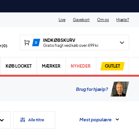
Live
Gavekort
Om os
Hjælp?
INDKØBSKURV
0
Gratis fragt ved køb over 499 kr.
 (
0
)
KØB LOOKET
MÆRKER
NYHEDER
OUTLET
Brug for hjælp?
Mest populære
Alle filtre