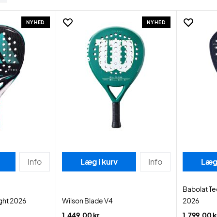
NYHED
NYHED
Info
Læg i kurv
Info
Læg 
Babolat Te
ight 2026
Wilson Blade V4
2026
1.449,00 kr.
1.799,00 k