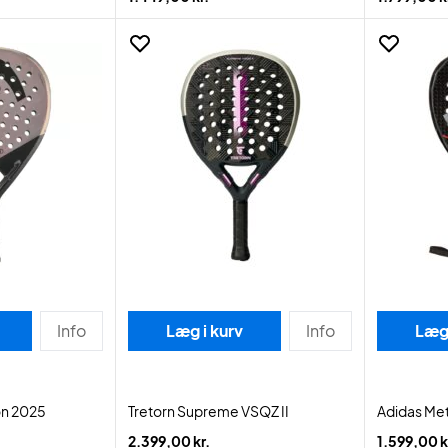
Info
Læg i kurv
Info
Læg 
on 2025
Tretorn Supreme VSQZ II
Adidas Me
2.399,00 kr.
1.599,00 k