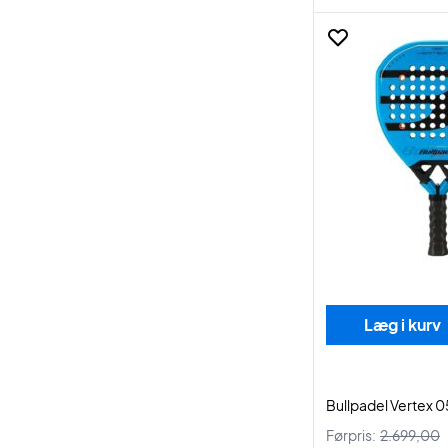
Læg i kurv
Bullpadel Vertex 
Førpris:
2.699,00