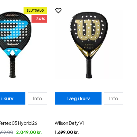
SLUTSALG
- 24%
i kurv
Info
Læg i kurv
Info
Vertex 05 Hybrid 26
Wilson Defy V1
699,00
2.049,00 kr.
1.699,00 kr.