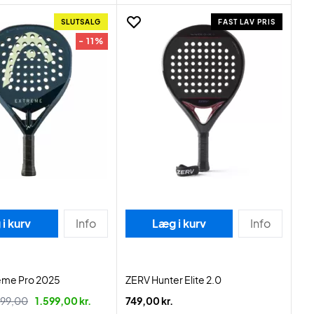
SLUTSALG
FAST LAV PRIS
- 11%
i kurv
Info
Læg i kurv
Info
eme Pro 2025
ZERV Hunter Elite 2.0
799,00
1.599,00 kr.
749,00 kr.