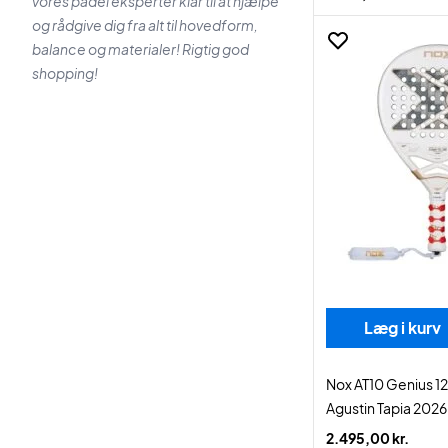
vores padel eksperter klar til at hjælpe
og rådgive dig fra alt til hovedform,
balance og materialer! Rigtig god
shopping!
Læg i kurv
Nox AT10 Genius 1
Agustin Tapia 2026
2.495,00 kr.