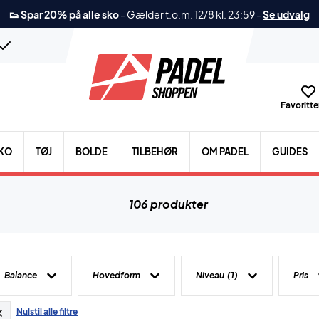
👟 Spar 20% på alle sko
-
Gælder t.o.m. 12/8 kl. 23:59
-
Se udvalg
Favoritter
KO
TØJ
BOLDE
TILBEHØR
OM PADEL
GUIDES
106 produkter
Balance
Hovedform
Niveau
(1)
Pris
Nulstil alle filtre