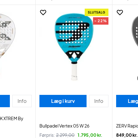
SLUTSALG
- 22%
Info
Læg i kurv
Info
Læg 
2K XTREM By
Bullpadel Vertex 05 W 26
ZERV Rapid
Førpris:
2.299,00
1.795,00 kr.
849,00 kr.