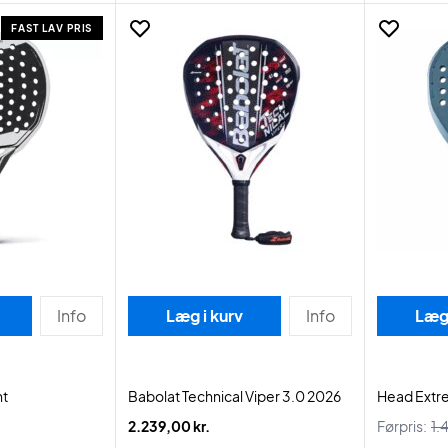
FAST LAV PRIS
Info
Læg i kurv
Info
Læg 
ht
Babolat Technical Viper 3.0 2026
Head Extr
2.239,00 kr.
Førpris:
1.