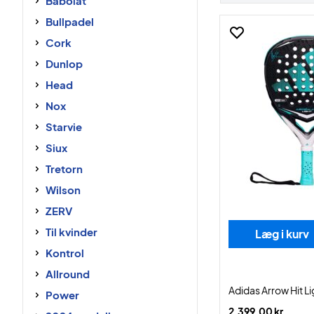
Babolat
Bullpadel
Cork
Dunlop
Head
Nox
Starvie
Siux
Tretorn
Wilson
ZERV
Til kvinder
Læg i kurv
Kontrol
Allround
Adidas Arrow Hit L
Power
2.399,00 kr.