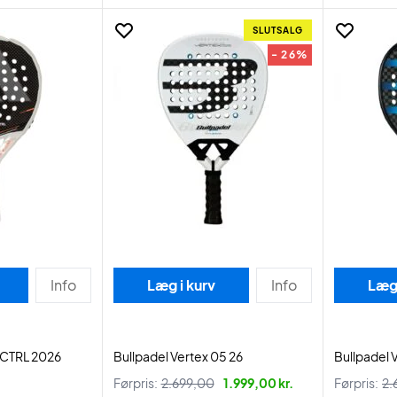
SLUTSALG
- 26%
Info
Læg i kurv
Info
Læg 
 CTRL 2026
Bullpadel Vertex 05 26
Bullpadel 
Førpris:
2.699,00
1.999,00 kr.
Førpris:
2.