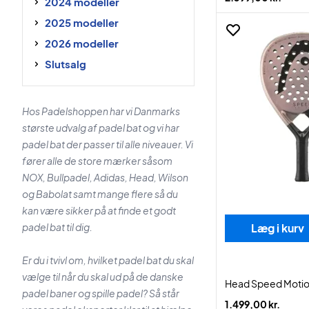
2024 modeller
2025 modeller
2026 modeller
Slutsalg
Hos Padelshoppen har vi Danmarks
største udvalg af padel bat og vi har
padel bat der passer til alle niveauer. Vi
fører alle de store mærker såsom
NOX, Bullpadel, Adidas, Head, Wilson
og Babolat samt mange flere så du
kan være sikker på at finde et godt
padel bat til dig.
Læg i kurv
Er du i tvivl om, hvilket padel bat du skal
vælge til når du skal ud på de danske
Head Speed Moti
padel baner og spille padel? Så står
1.499,00 kr.