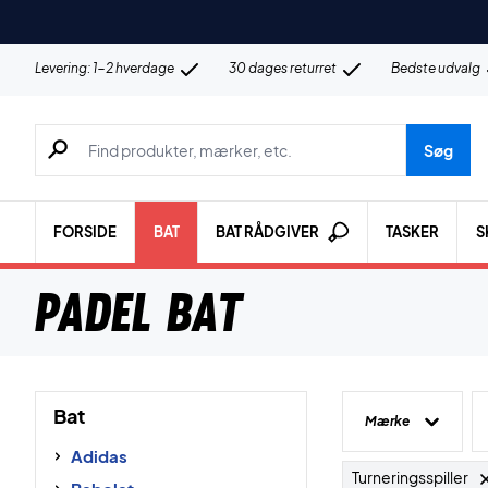
Levering: 1-2 hverdage
30 dages returret
Bedste udvalg
Søg efter produkter, mærker etc.
Søg
FORSIDE
BAT
BAT RÅDGIVER
TASKER
S
Padel bat
Bat
Mærke
Adidas
Turneringsspiller