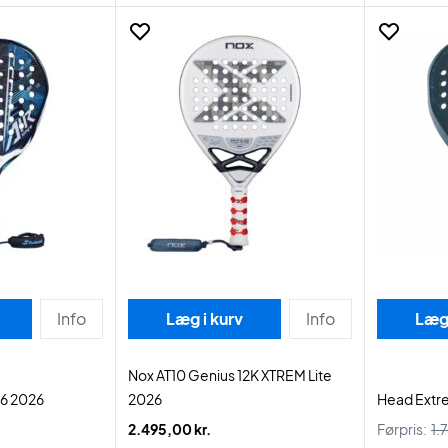
Info
Læg i kurv
Info
Læg 
Nox AT10 Genius 12K XTREM Lite
.6 2026
2026
Head Extr
2.495,00 kr.
Førpris:
1.