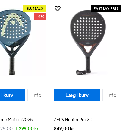
SLUTSALG
FAST LAV PRIS
- 9%
i kurv
Info
Læg i kurv
Info
eme Motion 2025
ZERV Hunter Pro 2.0
425,00
1.299,00 kr.
849,00 kr.