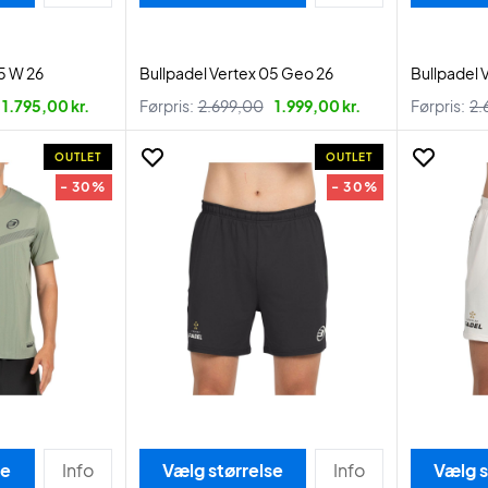
5 W 26
Bullpadel Vertex 05 Geo 26
Bullpadel 
1.795,00 kr.
Førpris:
2.699,00
1.999,00 kr.
Førpris:
2.
OUTLET
OUTLET
- 30%
- 30%
se
Info
Vælg størrelse
Info
Vælg s