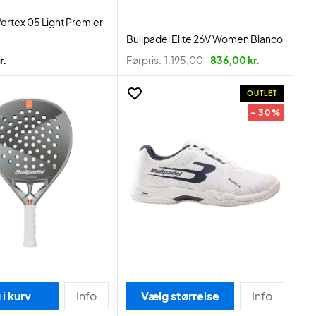
Vertex 05 Light Premier
Bullpadel Elite 26V Women Blanco
r.
Førpris:
1.195,00
836,00 kr.
OUTLET
- 30%
i kurv
Info
Vælg størrelse
Info