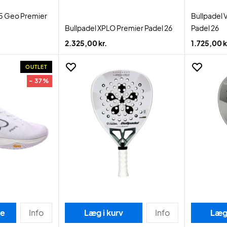
05 Geo Premier
Bullpadel 
Bullpadel XPLO Premier Padel 26
Padel 26
2.325,00 kr.
1.725,00 k
OUTLET
- 37%
se
Info
Læg i kurv
Info
Læg 