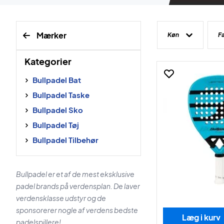
Mærker
Køn
F
Kategorier
Bullpadel Bat
Bullpadel Taske
Bullpadel Sko
Bullpadel Tøj
Bullpadel Tilbehør
Bullpadel er et af de mest eksklusive
padel brands på verdensplan. De laver
verdensklasse udstyr og de
sponsorerer nogle af verdens bedste
Læg i kurv
padelspillere!