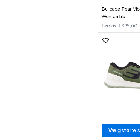
Bullpadel Pearl Vi
Women Lila
Førpris:
1.395,00
Vælg størrel