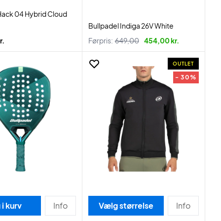
Hack 04 Hybrid Cloud
Bullpadel Indiga 26V White
r.
Førpris:
649,00
454,00 kr.
OUTLET
- 30%
i kurv
Info
Vælg størrelse
Info