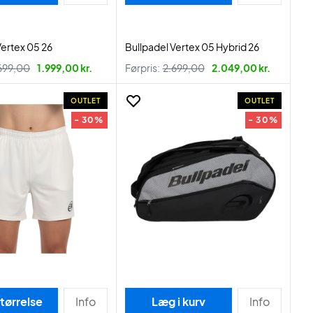
Vertex 05 26
Bullpadel Vertex 05 Hybrid 26
699,00
1.999,00 kr.
Førpris:
2.699,00
2.049,00 kr.
OUTLET
OUTLET
- 30%
- 30%
tørrelse
Info
Læg i kurv
Info