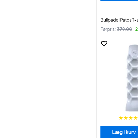
Bullpadel Patos T-s
Førpris:
379,00
2
Læg i kurv