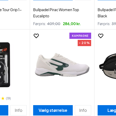
 Tour Grip 1-
Bullpadel Pirac Women Top
Bullpadel
Eucalipto
Black
Førpris:
409,00
286,00 kr.
Førpris:
39
KAMPAGNE
- 20%
(19)
Info
Vælg størrelse
Info
Læg 