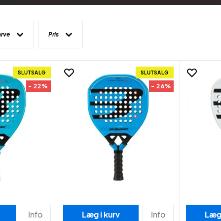
arve
Pris
SLUTSALG
SLUTSALG
- 22%
- 26%
Info
Læg i kurv
Info
Læg 