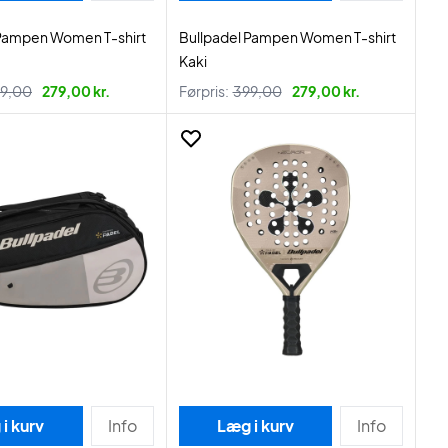
 Pampen Women T-shirt
Bullpadel Pampen Women T-shirt
Kaki
9,00
279,00 kr.
Førpris:
399,00
279,00 kr.
i kurv
Info
Læg i kurv
Info