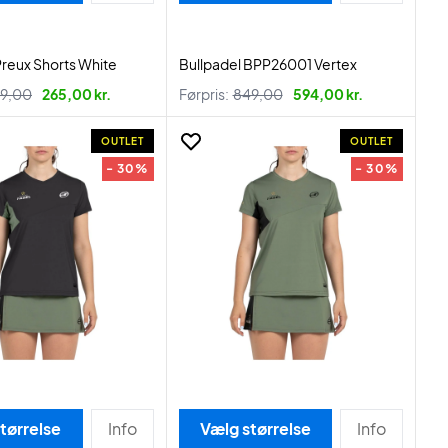
Preux Shorts White
Bullpadel BPP26001 Vertex
9,00
265,00 kr.
Førpris:
849,00
594,00 kr.
OUTLET
OUTLET
- 30%
- 30%
tørrelse
Info
Vælg størrelse
Info