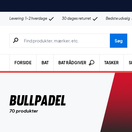
Levering: 1-2 hverdage
30 dages returret
Bedste udvalg
Søg efter produkter, mærker etc.
Søg
FORSIDE
BAT
BAT RÅDGIVER
TASKER
S
Bullpadel
70 produkter