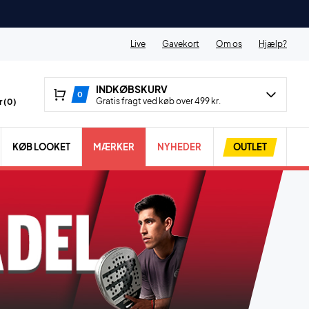
Live
Gavekort
Om os
Hjælp?
INDKØBSKURV
0
Gratis fragt ved køb over 499 kr.
 (
0
)
KØB LOOKET
MÆRKER
NYHEDER
OUTLET