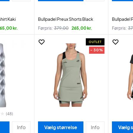
hirt Kaki
Bullpadel Preux Shorts Black
Bullpadel 
65,00 kr.
Førpris:
379,00
265,00 kr.
Førpris:
37
OUTLET
- 30%
(48)
Info
Vælg størrelse
Info
Vælg s