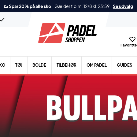
👟 Spar 20% på alle sko
-
Gælder t.o.m. 12/8 kl. 23:59
-
Se udvalg
Favoritter
KO
TØJ
BOLDE
TILBEHØR
OM PADEL
GUIDES