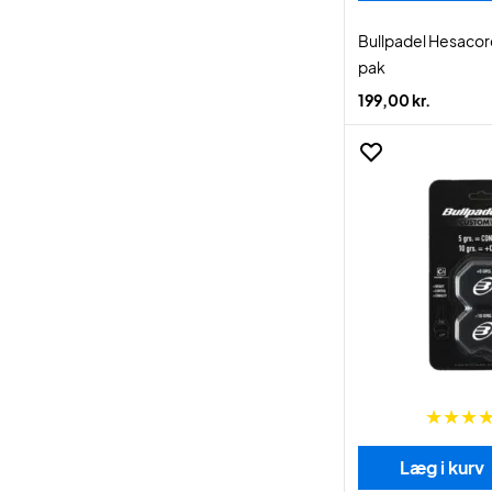
Bullpadel Hesacore
pak
199,00 kr.
Læg i kurv