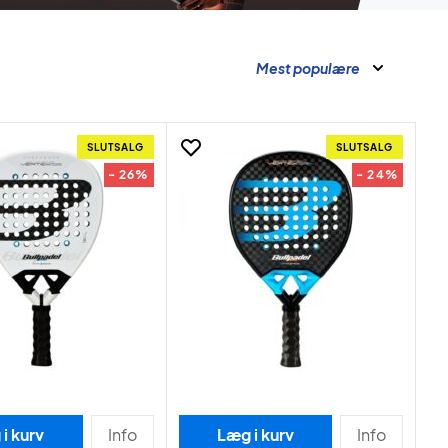
Mest populære
SLUTSALG
SLUTSALG
- 26%
- 24%
i kurv
Info
Læg i kurv
Info