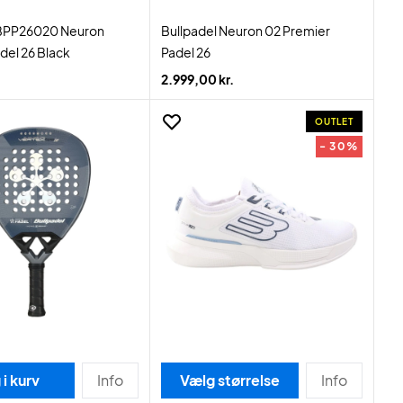
 BPP26020 Neuron
Bullpadel Neuron 02 Premier
del 26 Black
Padel 26
2.999,00 kr.
OUTLET
- 30%
i kurv
Info
Vælg størrelse
Info