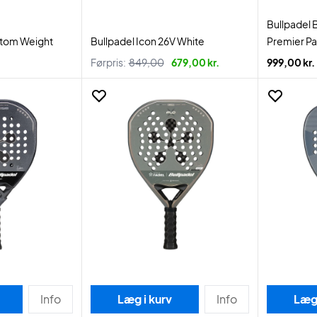
Bullpadel
stom Weight
Bullpadel Icon 26V White
Premier Pa
Førpris:
849,00
679,00 kr.
999,00 kr.
Info
Læg i kurv
Info
Læg 