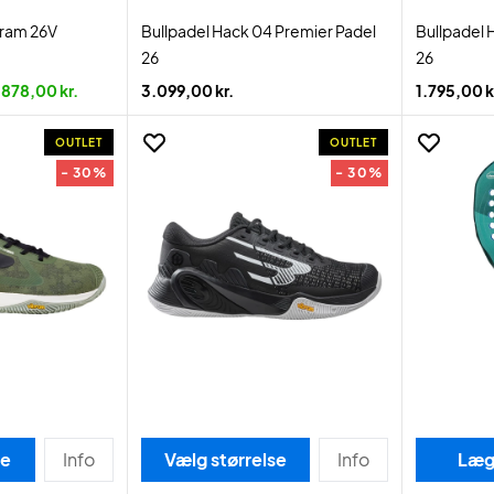
bram 26V
Bullpadel Hack 04 Premier Padel
Bullpadel 
26
26
878,00 kr.
3.099,00 kr.
1.795,00 k
OUTLET
OUTLET
- 30%
- 30%
se
Info
Vælg størrelse
Info
Læg 