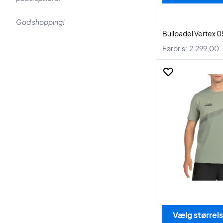
God shopping!
Bullpadel Vertex 0
Førpris:
2.299,00
Vælg størrel