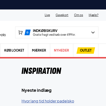
Live
Gavekort
Om os
Hjælp?
INDKØBSKURV
0
Gratis fragt ved køb over 499 kr.
 (
0
)
KØB LOOKET
MÆRKER
NYHEDER
OUTLET
Inspiration
Nyeste indlæg
Hvor lang tid holder padelsko