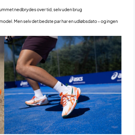
skummet nedbrydes over tid, selv uden brug
lig model. Men selv det bedste par har en udløbsdato – og ingen