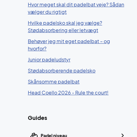
Hvor meget skal dit padelbat veje? Sådan
vælger du rigtigt
Hvilke padelsko skal jeg vælge?
Stødabsorbering eller letvægt
Behøver jeg mit eget padelbat – og
hvorfor?
Junior padeludstyr
Stødabsorberende padelsko
Skånsomme padelbat
Head Coello 2026 - Rule the court!
Guides
Padel niveau