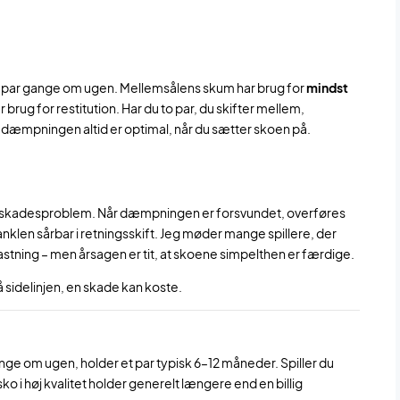
nd et par gange om ugen. Mellemsålens skum har brug for
mindst
r brug for restitution. Har du to par, du skifter mellem,
 dæmpningen altid er optimal, når du sætter skoen på.
 et skadesproblem. Når dæmpningen er forsvundet, overføres
 anklen sårbar i retningsskift. Jeg møder mange spillere, der
tning – men årsagen er tit, at skoene simpelthen er færdige.
 sidelinjen, en skade kan koste.
ange om ugen, holder et par typisk 6–12 måneder. Spiller du
ko i høj kvalitet holder generelt længere end en billig