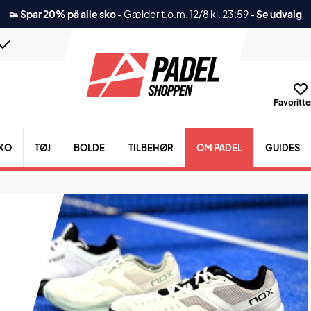
👟 Spar 20% på alle sko
-
Gælder t.o.m. 12/8 kl. 23:59
-
Se udvalg
Favoritter
KO
TØJ
BOLDE
TILBEHØR
OM PADEL
GUIDES