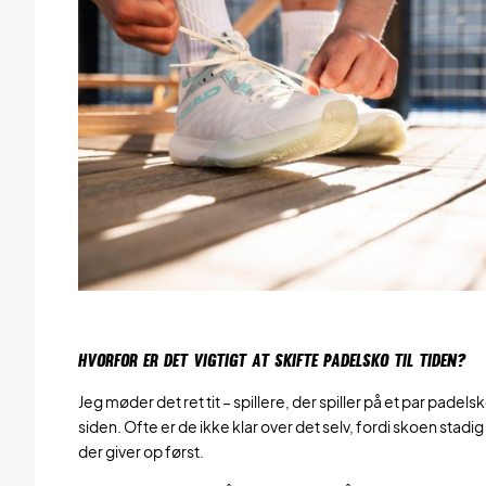
HVORFOR ER DET VIGTIGT AT SKIFTE PADELSKO TIL TIDEN?
Jeg møder det ret tit – spillere, der spiller på et par pade
siden. Ofte er de ikke klar over det selv, fordi skoen stad
der giver op først.