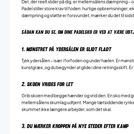
Det, der reelt slider på dig, er mellemsålens dæmpning – o
Padel stiller store krav til foden: hurtige opbremsninger, 
dæmpning og støtte er forsvundet, mærker du det til sidst i 
SÅDAN KAN DU SE, OM DINE PADELSKO ER VED AT VÆRE UDT
1. MØNSTRET PÅ YDERSÅLEN ER SLIDT FLADT
Tjek ydersålen – især i forfoden og under hælen. Er mønstr
kunstgræs, og du begynder at glide i dine retningsskift. Er 
2. SKOEN VRIDES FOR LET
Grib skoen med begge hænder og vrid den. En sko med g
mellemsålens skumlag udtjent. Mange tætsiddende rynker p
skummet ikke længere arbejder, som det skal.
3. DU MÆRKER KROPPEN PÅ NYE STEDER EFTER KAMP