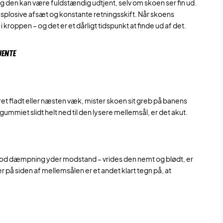
g den kan være fuldstændig udtjent, selv om skoen ser fin ud.
eksplosive afsæt og konstante retningsskift. Når skoens
kroppen – og det er et dårligt tidspunkt at finde ud af det.
JENTE
et fladt eller næsten væk, mister skoen sit greb på banens
gummiet slidt helt ned til den lysere mellemsål, er det akut.
od dæmpning yder modstand – vrides den nemt og blødt, er
å siden af mellemsålen er et andet klart tegn på, at