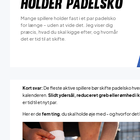
holder padelsko
Mange spillere holder fast i et par padelsko
for længe – uden at vide det. Jeg viser dig
præcis, hvad du skal kigge efter, og hvornår
det er tid til at skifte.
Kort svar:
De fleste aktive spillere bør skifte padelsko h
kalenderen.
Slidt ydersål, reduceret greb eller ømhed i
er tid til et nyt par.
Her er de
fem ting
, du skal holde øje med – og hvorfor det