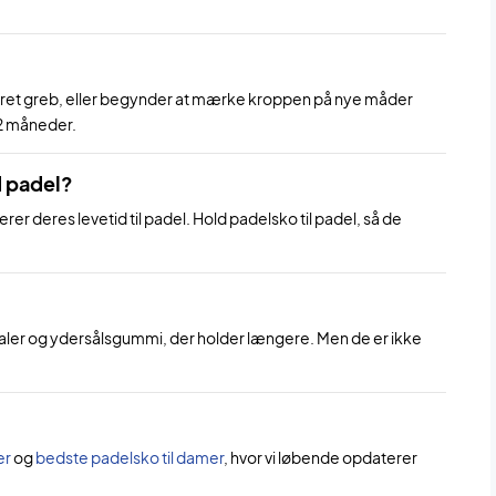
ceret greb, eller begynder at mærke kroppen på nye måder
12 måneder.
d padel?
er deres levetid til padel. Hold padelsko til padel, så de
aler og ydersålsgummi, der holder længere. Men de er ikke
er
og
bedste padelsko til damer
, hvor vi løbende opdaterer