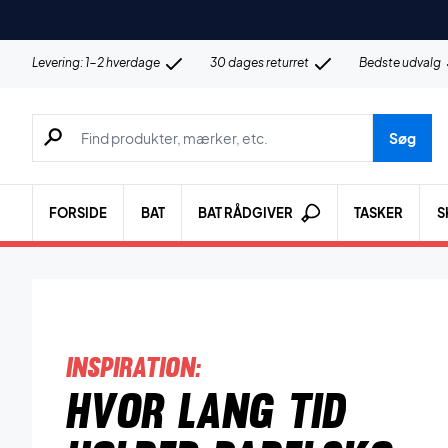
Levering: 1-2 hverdage
30 dages returret
Bedste udvalg
Søg efter produkter, mærker etc.
Søg
FORSIDE
BAT
BAT RÅDGIVER
TASKER
S
Inspiration:
Hvor lang tid