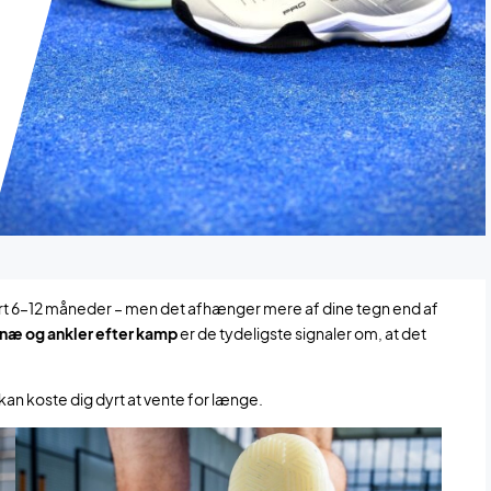
vert 6–12 måneder – men det afhænger mere af dine tegn end af
 knæ og ankler efter kamp
er de tydeligste signaler om, at det
 kan koste dig dyrt at vente for længe.