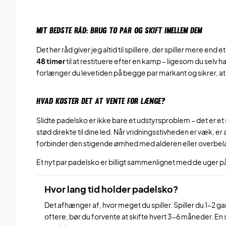
MIT BEDSTE RÅD: BRUG TO PAR OG SKIFT IMELLEM DEM
Det her råd giver jeg altid til spillere, der spiller mere e
48 timer
til at restituere efter en kamp – ligesom du selv ha
forlænger du levetiden på begge par markant og sikrer, at
HVAD KOSTER DET AT VENTE FOR LÆNGE?
Slidte padelsko er ikke bare et udstyrsproblem – det er
stød direkte til dine led. Når vridningsstivheden er væk, er
forbinder den stigende ømhed med alderen eller overbelas
Et nyt par padelsko er billigt sammenlignet med de uger på
Hvor lang tid holder padelsko?
Det afhænger af, hvor meget du spiller. Spiller du 1–2 g
oftere, bør du forvente at skifte hvert 3–6 måneder. En s