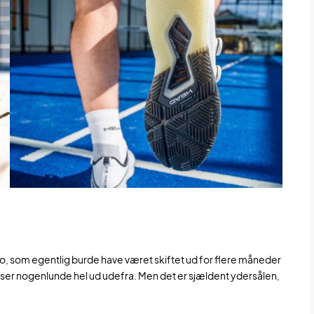
lsko, som egentlig burde have været skiftet ud for flere måneder
ig ser nogenlunde hel ud udefra. Men det er sjældent ydersålen,