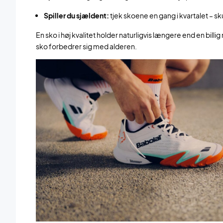
Spiller du sjældent:
tjek skoene en gang i kvartalet – 
En sko i høj kvalitet holder naturligvis længere end en bil
sko forbedrer sig med alderen.