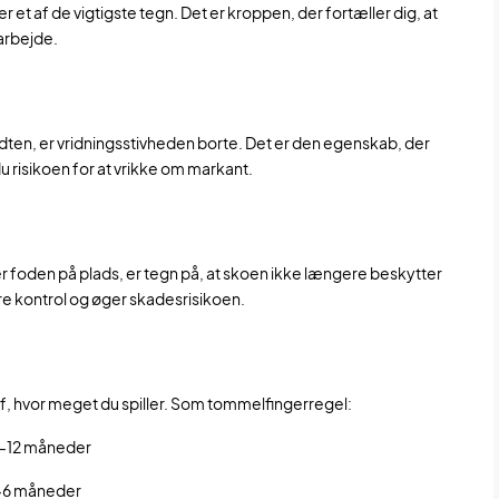
r et af de vigtigste tegn. Det er kroppen, der fortæller dig, at
arbejde.
idten, er vridningsstivheden borte. Det er den egenskab, der
du risikoen for at vrikke om markant.
r foden på plads, er tegn på, at skoen ikke længere beskytter
gere kontrol og øger skadesrisikoen.
 af, hvor meget du spiller. Som tommelfingerregel:
 6–12 måneder
3–6 måneder