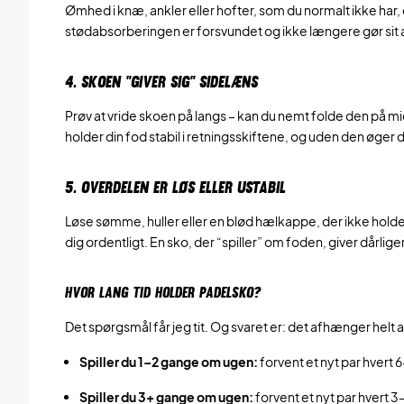
Ømhed i knæ, ankler eller hofter, som du normalt ikke har, e
stødabsorberingen er forsvundet og ikke længere gør sit 
4. SKOEN “GIVER SIG” SIDELÆNS
Prøv at vride skoen på langs – kan du nemt folde den på m
holder din fod stabil i retningsskiftene, og uden den øger 
5. OVERDELEN ER LØS ELLER USTABIL
Løse sømme, huller eller en blød hælkappe, der ikke holde
dig ordentligt. En sko, der “spiller” om foden, giver dårli
HVOR LANG TID HOLDER PADELSKO?
Det spørgsmål får jeg tit. Og svaret er: det afhænger helt
Spiller du 1–2 gange om ugen:
forvent et nyt par hvert
Spiller du 3+ gange om ugen:
forvent et nyt par hvert 