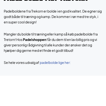
Padelboldene fra Trekorn er bolde i en god kvalitet. De egner sig
godt både til træning og kamp. De kommer i rør med tre styk, i
en super cool design!
Mangler du bolde til træning eller kamp så køb padelbolde fra
Tretorn! Hos
Padelshoppen
får du dem til en lav billig pris og vi
giver personlig rådgivning til alle kunder der ønsker det og
hjælper dig gerne med et finde et godt tilbud!
Se hele vores udvalg af
padelbolde lige her: