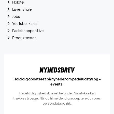
Holdtøj
Løvens hule
Jobs
YouTube-kanal
Padelshoppen Live
Produkttester
Nyhedsbrev
Hold dig opdateret på nyheder om padeludstyr og -
events.
Tilmeld dig nyhedsbrevet herunder. Samtykke kan
trækkes tilbage. Når du tilmelder dig acceptere du vores
persondatapolitik.