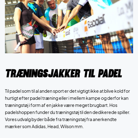
TRÆNINGSjakker til padel
Til padel som til al anden sport er det vigtigt ikke at blive kold for
hurtigt efter padel træning eller i mellem kampe og derfor kan
træningstøj i form af en jakke være meget brugbart. Hos
padelshoppen funder du træningstøj til den dedikerede spiller.
Vores udvalg byder både fra træningstøj fra anerkendte
mærker som Adidas, Head, Wilson mm.