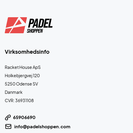
Virksomhedsinfo
Racket House ApS
Holkebjergvej 120
5250 Odense SV
Danmark
CVR: 36931108
65906690
info@padelshoppen.com