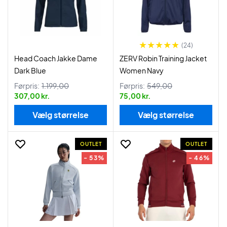
(24)
Head Coach Jakke Dame
ZERV Robin Training Jacket
Dark Blue
Women Navy
Førpris:
1.199,00
Førpris:
549,00
307,00 kr.
75,00 kr.
Vælg størrelse
Vælg størrelse
OUTLET
OUTLET
- 53%
- 46%