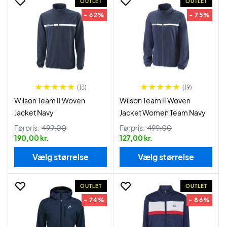
OUTLET
OUTLET
- 62%
- 75%
(13)
(19)
Wilson Team II Woven
Wilson Team II Woven
Jacket Navy
Jacket Women Team Navy
Førpris:
499,00
Førpris:
499,00
190,00 kr.
127,00 kr.
Vælg størrelse
Vælg størrelse
OUTLET
OUTLET
- 74%
- 86%