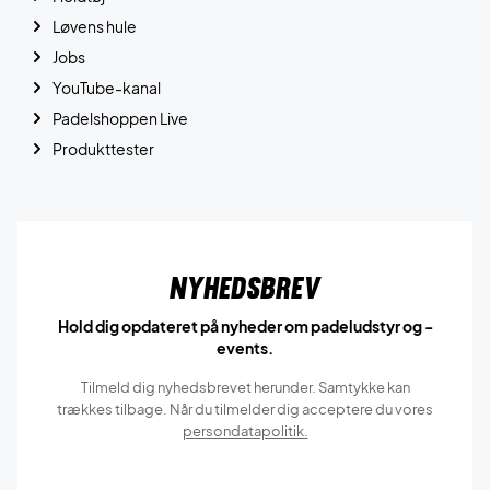
Løvens hule
Jobs
YouTube-kanal
Padelshoppen Live
Produkttester
Nyhedsbrev
Hold dig opdateret på nyheder om padeludstyr og -
events.
Tilmeld dig nyhedsbrevet herunder. Samtykke kan
trækkes tilbage. Når du tilmelder dig acceptere du vores
persondatapolitik.