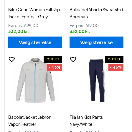
Nike Court Women Full-Zip
Bullpadel Abadin Sweatshirt
Jacket Football Grey
Bordeaux
Førpris:
699,00
Førpris:
619,00
332,00 kr.
332,00 kr.
Vælg størrelse
Vælg størrelse
OUTLET
OUTLET
- 46%
- 46%
Babolat Jacket Lebrón
Fila Jan Kids Pants
Vapor Heather
Navy/White