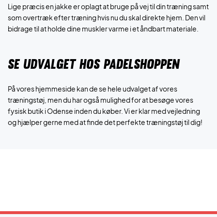
Lige præcis en jakke er oplagt at bruge på vej til din træning samt
som overtræk efter træning hvis nu du skal direkte hjem. Den vil
bidrage til at holde dine muskler varme i et åndbart materiale.
SE UDVALGET HOS PADELSHOPPEN
På vores hjemmeside kan de se hele udvalget af vores
træningstøj, men du har også mulighed for at besøge vores
fysisk butik i Odense inden du køber. Vi er klar med vejledning
og hjælper gerne med at finde det perfekte træningstøj til dig!