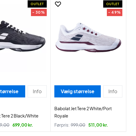
OUTLET
OUTLET
- 30%
- 49%
tørrelse
Info
Vælg størrelse
Info
Babolat Jet Tere 2 White/Port
t Tere 2 Black/White
Royale
9,00
699,00 kr.
Førpris:
999,00
511,00 kr.