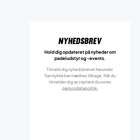
Nyhedsbrev
Hold dig opdateret på nyheder om
padeludstyr og -events.
Tilmeld dig nyhedsbrevet herunder.
Samtykke kan trækkes tilbage. Når du
tilmelder dig acceptere du vores
persondatapolitik.