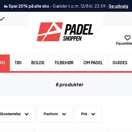
👟 Spar 20% på alle sko
-
Gælder t.o.m. 12/8 kl. 23:59
-
Se udvalg
Favoritter
KO
TØJ
BOLDE
TILBEHØR
OM PADEL
GUIDES
8 produkter
Skostørrelse
Pasform
Pris