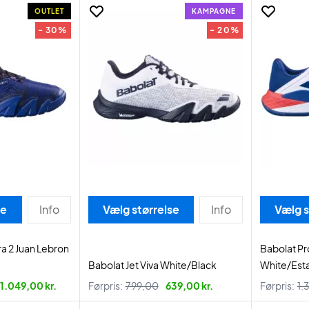
OUTLET
KAMPAGNE
- 30%
- 20%
se
Info
Vælg størrelse
Info
Vælg s
a 2 Juan Lebron
Babolat Pr
Babolat Jet Viva White/Black
White/Esta
1.049,00 kr.
Førpris:
799,00
639,00 kr.
Førpris:
1.