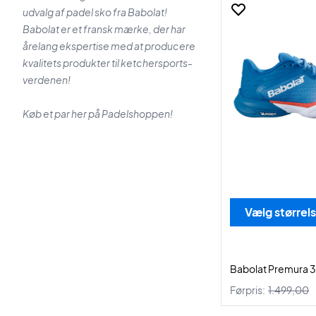
udvalg af padel sko fra Babolat!
Babolat er et fransk mærke, der har
årelang ekspertise med at producere
kvalitets produkter til ketchersports-
verdenen!
Køb et par her på Padelshoppen!
Vælg størrel
Babolat Premura 3 
Førpris:
1.499,00