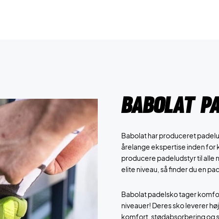
Babolat P
Babolat har produceret padelu
årelange ekspertise inden for 
producere padeludstyr til alle n
elite niveau, så finder du en pad
Babolat padelsko tager komfort,
niveauer! Deres sko leverer høj
komfort, stødabsorbering og s