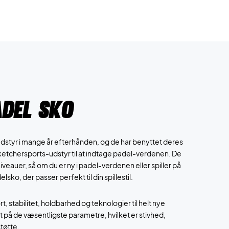
adel Sko
dstyr i mange år efterhånden, og de har benyttet deres
ketchersports-udstyr til at indtage padel-verdenen. De
iveauer, så om du er ny i padel-verdenen eller spiller på
elsko, der passer perfekt til din spillestil.
 stabilitet, holdbarhed og teknologier til helt nye
t på de væsentligste parametre, hvilket er stivhed,
tøtte.