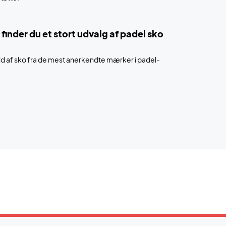
nder du et stort udvalg af padel sko
ld af sko fra de mest anerkendte mærker i padel-