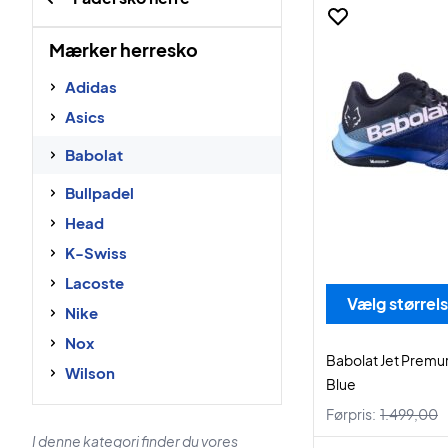
Mærker herresko
Adidas
Asics
Babolat
Bullpadel
Head
K-Swiss
Lacoste
Vælg størrel
Nike
Nox
Babolat Jet Premur
Wilson
Blue
Førpris:
1.499,00
I denne kategori finder du vores