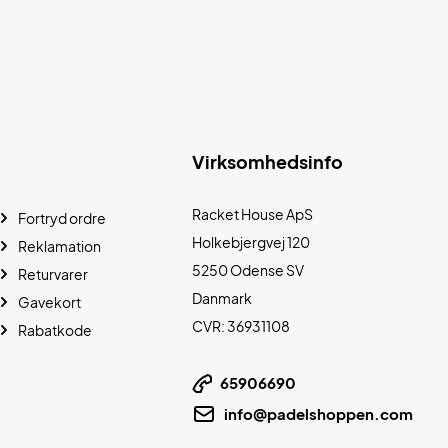
Virksomhedsinfo
Racket House ApS
Fortryd ordre
Holkebjergvej 120
Reklamation
5250 Odense SV
Returvarer
Danmark
Gavekort
CVR: 36931108
Rabatkode
65906690
info@padelshoppen.com