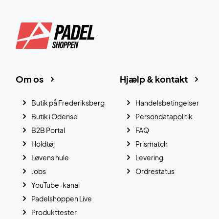
Om os
Hjælp & kontakt
Butik på Frederiksberg
Handelsbetingelser
Butik i Odense
Persondatapolitik
B2B Portal
FAQ
Holdtøj
Prismatch
Løvens hule
Levering
Jobs
Ordrestatus
YouTube-kanal
Padelshoppen Live
Produkttester