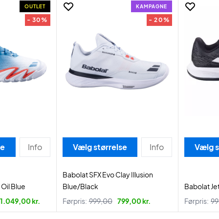
OUTLET
KAMPAGNE
- 30%
- 20%
se
Info
Vælg størrelse
Info
Vælg s
Babolat SFX Evo Clay Illusion
Oil Blue
Blue/Black
Babolat Je
1.049,00 kr.
Førpris:
999,00
799,00 kr.
Førpris:
99