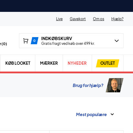
Live
Gavekort
Om os
Hjælp?
INDKØBSKURV
0
Gratis fragt ved køb over 499 kr.
 (
0
)
KØB LOOKET
MÆRKER
NYHEDER
OUTLET
Brug for hjælp?
Mest populære