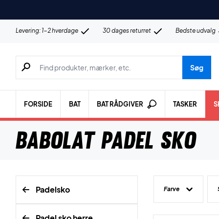
Levering: 1-2 hverdage
30 dages returret
Bedste udvalg
Søg efter produkter, mærker etc.
Søg
FORSIDE
BAT
BAT RÅDGIVER
TASKER
S
Babolat Padel Sko
Padelsko
Farve
Padel sko herre