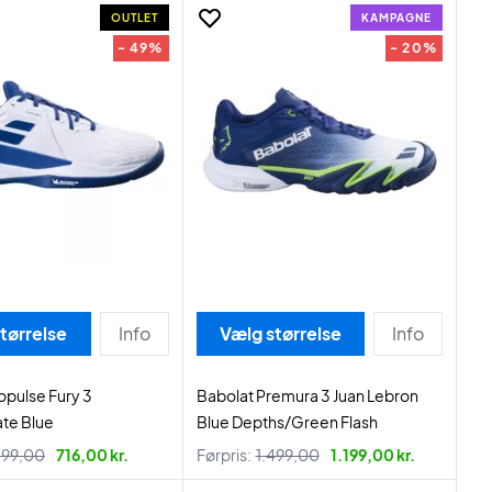
OUTLET
KAMPAGNE
- 49%
- 20%
tørrelse
Info
Vælg størrelse
Info
opulse Fury 3
Babolat Premura 3 Juan Lebron
te Blue
Blue Depths/Green Flash
399,00
716,00 kr.
Førpris:
1.499,00
1.199,00 kr.