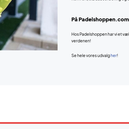
På Padelshoppen.com fi
Hos Padelshoppen har vi et væ
verdenen!
Se hele vores udvalg
her
!