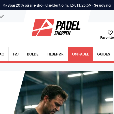
👟 Spar 20% på alle sko
-
Gælder t.o.m. 12/8 kl. 23:59
-
Se udvalg
Favoritter
KO
TØJ
BOLDE
TILBEHØR
OM PADEL
GUIDES