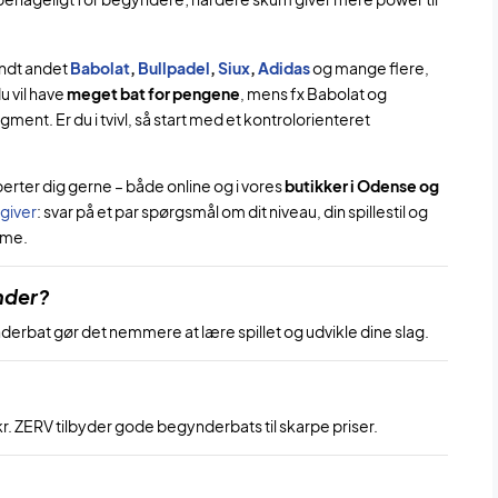
andt andet
Babolat
,
Bullpadel
,
Siux
,
Adidas
og mange flere,
du vil have
meget bat for pengene
, mens fx Babolat og
. Er du i tvivl, så start med et kontrolorienteret
perter dig gerne – både online og i vores
butikker i Odense og
giver
: svar på et par spørgsmål om dit niveau, din spillestil og
mme.
nder?
ynderbat gør det nemmere at lære spillet og udvikle dine slag.
. ZERV tilbyder gode begynderbats til skarpe priser.