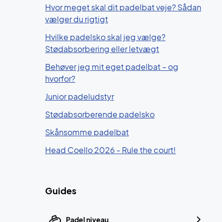
Hvor meget skal dit padelbat veje? Sådan
vælger du rigtigt
Hvilke padelsko skal jeg vælge?
Stødabsorbering eller letvægt
Behøver jeg mit eget padelbat – og
hvorfor?
Junior padeludstyr
Stødabsorberende padelsko
Skånsomme padelbat
Head Coello 2026 - Rule the court!
Guides
Padel niveau