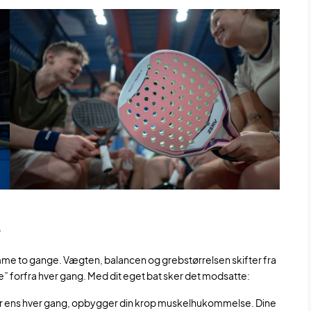
 samme to gange. Vægten, balancen og grebstørrelsen skifter fra
ille” forfra hver gang. Med dit eget bat sker det modsatte:
r ens hver gang, opbygger din krop muskelhukommelse. Dine