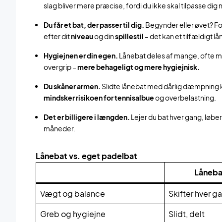
slag bliver mere præcise, fordi du ikke skal tilpasse dig 
Du får et bat, der passer til dig.
Begynder eller øvet? Fo
efter dit
niveau
og din
spillestil
– det kan et tilfældigt l
Hygiejnen er din egen.
Lånebat deles af mange, ofte med 
overgrip –
mere behageligt og mere hygiejnisk.
Du skåner armen.
Slidte lånebat med dårlig dæmpning kan
mindsker risikoen for
tennisalbue
og overbelastning.
Det er billigere i længden.
Lejer du bat hver gang, løber
måneder.
Lånebat vs. eget padelbat
Låneba
Vægt og balance
Skifter hver g
Greb og hygiejne
Slidt, delt