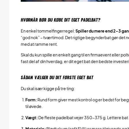
HVORNÅR BØR DU KØBE DIT EGET PADELBAT?
En enkel tommelfingerregel:
Spiller du mere end 2-3 gange
“god nok” – tværtimod. Det rigtige begynderbat gør det
n
med at ramme rent.
Skal du kun spille en enkelt gang til en firmaevent eller pol
fast del af din hverdag, er dit eget bat den bedste investering
SÅDAN VÆLGER DU DIT FØRSTE EGET BAT
Du skal især kigge på tre ting:
Form:
Rund form giver mest kontrol og er bedst for b
til øvede.
Vægt:
De fleste padelbat vejer 350-375 g.
Lettere bat
Materiale:
Blødt skum (soft EVA) er mere tilgivende og