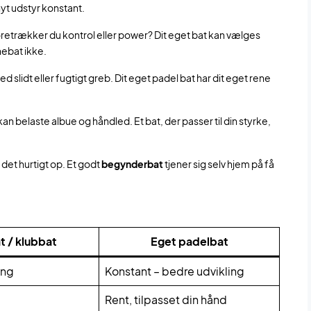
nyt udstyr konstant.
retrækker du kontrol eller power? Dit eget bat kan vælges
ånebat ikke.
slidt eller fugtigt greb. Dit eget padel bat har dit eget rene
 belaste albue og håndled. Et bat, der passer til din styrke,
 det hurtigt op. Et godt
begynderbat
tjener sig selv hjem på få
t / klubbat
Eget padelbat
ang
Konstant – bedre udvikling
Rent, tilpasset din hånd