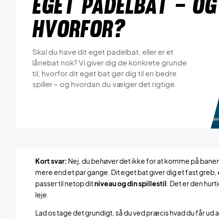
eget padelbat – og
hvorfor?
Skal du have dit eget padelbat, eller er et
lånebat nok? Vi giver dig de konkrete grunde
til, hvorfor dit eget bat gør dig til en bedre
spiller – og hvordan du vælger det rigtige.
Kort svar:
Nej, du
behøver
det ikke for at komme på banen –
mere end et par gange. Dit eget bat giver dig et fast greb
passer til netop dit
niveau og din spillestil
. Det er den hurti
leje.
Lad os tage det grundigt, så du ved præcis hvad du får ud a