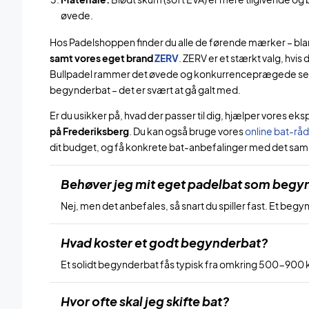
øvede.
Hos Padelshoppen finder du alle de førende mærker – bl
samt vores eget brand
ZERV
. ZERV er et stærkt valg, hvis 
Bullpadel rammer det øvede og konkurrenceprægede segment
begynderbat – det er svært at gå galt med.
Er du usikker på, hvad der passer til dig, hjælper vores eks
på Frederiksberg
. Du kan også bruge vores
online bat-råd
dit budget, og få konkrete bat-anbefalinger med det sa
Behøver jeg mit eget padelbat som begy
Nej, men det anbefales, så snart du spiller fast. Et beg
Hvad koster et godt begynderbat?
Et solidt begynderbat fås typisk fra omkring 500-900 kr
Hvor ofte skal jeg skifte bat?