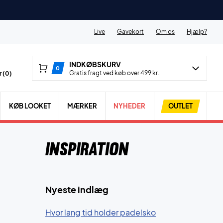
Live
Gavekort
Om os
Hjælp?
INDKØBSKURV
0
Gratis fragt ved køb over 499 kr.
 (
0
)
KØB LOOKET
MÆRKER
NYHEDER
OUTLET
Inspiration
Nyeste indlæg
Hvor lang tid holder padelsko