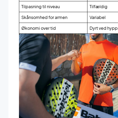
Tilpasning til niveau
Tilfældig
Skånsomhed for armen
Variabel
Økonomi over tid
Dyrt ved hyppi