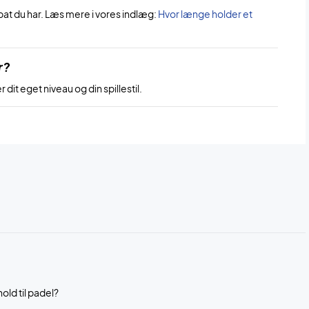
bat du har. Læs mere i vores indlæg:
Hvor længe holder et
r?
dit eget niveau og din spillestil.
hold til padel?