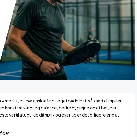
 men ja, du bør anskaffe dit eget padelbat, så snart du spiller
, en konstant vægt og balance, bedre hygiejne og et bat, der
gste vej til at udvikle dit spil – og over tid er det billigere end at
f det.