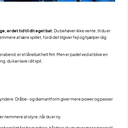
, er det tid til dit eget bat.
Du behøver ikke vente, til du er
emmere
at lære spillet, fordi det tilgiver fejl og hjælper dig
terabend, er et lånebat helt fint. Men er padel ved at blive en
, du kan lave i dit spil.
egyndere. Dråbe- og diamantform giver mere power og passer
er nemmere at styre, når du er ny.
 behageligt for begyndere; hårdere skum giver mere power til