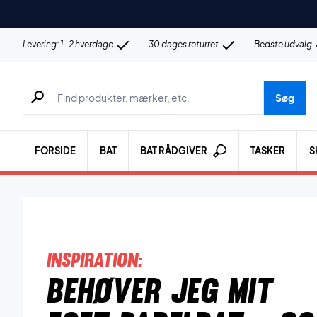
Levering: 1-2 hverdage
30 dages returret
Bedste udvalg
Søg efter produkter, mærker etc.
Søg
FORSIDE
BAT
BAT RÅDGIVER
TASKER
S
Inspiration:
Behøver jeg mit