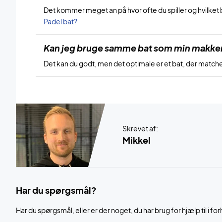
Det kommer meget an på hvor ofte du spiller og hvilket 
Padel bat?
Kan jeg bruge samme bat som min makke
Det kan du godt, men det optimale er et bat, der matcher 
Skrevet af:
Mikkel
Har du spørgsmål?
Har du spørgsmål, eller er der noget, du har brug for hjælp til i for