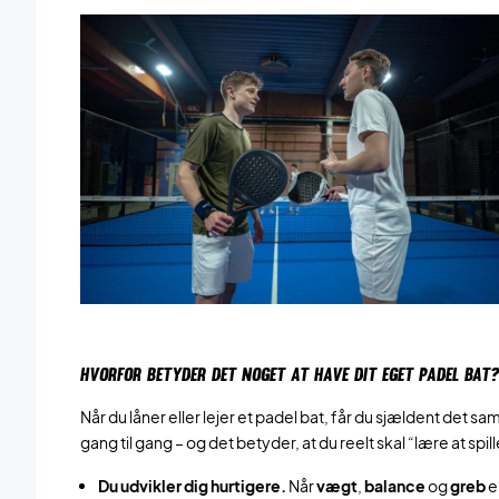
HVORFOR BETYDER DET NOGET AT HAVE DIT EGET PADEL BAT?
Når du låner eller lejer et padel bat, får du sjældent det
gang til gang – og det betyder, at du reelt skal “lære at sp
Du udvikler dig hurtigere.
Når
vægt
,
balance
og
greb
e