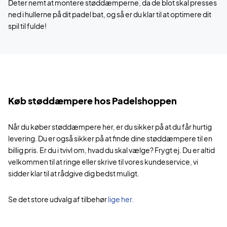
Deter nemt at montere støddæmperne, da de blot skal presses
ned i hullerne på dit padel bat, og så er du klar til at optimere dit
spil til fulde!
Køb støddæmpere hos Padelshoppen
Når du køber støddæmpere her, er du sikker på at du får hurtig
levering. Du er også sikker på at finde dine støddæmpere til en
billig pris. Er du i tvivl om, hvad du skal vælge? Frygt ej. Du er altid
velkommen til at ringe eller skrive til vores kundeservice, vi
sidder klar til at rådgive dig bedst muligt.
Se det store udvalg af tilbehør
lige her.