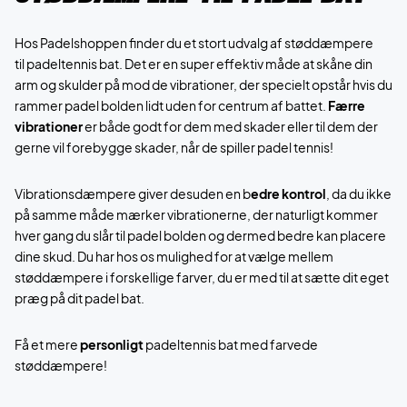
Hos Padelshoppen finder du et stort udvalg af støddæmpere
til padeltennis bat. Det er en super effektiv måde at skåne din
arm og skulder på mod de vibrationer, der specielt opstår hvis du
rammer padel bolden lidt uden for centrum af battet.
Færre
vibrationer
er både godt for dem med skader eller til dem der
gerne vil forebygge skader, når de spiller padel tennis!
Vibrationsdæmpere giver desuden en b
edre kontrol
, da du ikke
på samme måde mærker vibrationerne, der naturligt kommer
hver gang du slår til padel bolden og dermed bedre kan placere
dine skud. Du har hos os mulighed for at vælge mellem
støddæmpere i forskellige farver, du er med til at sætte dit eget
præg på dit padel bat.
Få et mere
personligt
padeltennis bat med farvede
støddæmpere!