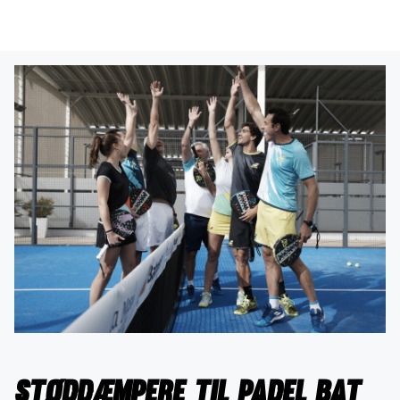
Støddæmpere til padel bat