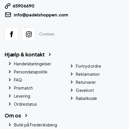
65906690
info@padelshoppen.com
Cookies
Hjælp & kontakt
Handelsbetingelser
Fortryd ordre
Persondatapolitik
Reklamation
FAQ
Returvarer
Prismatch
Gavekort
Levering
Rabatkode
Ordrestatus
Om os
Butik på Frederiksberg