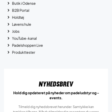
Butik i Odense
B2B Portal
Holdtøj
Løvens hule
Jobs
YouTube-kanal
Padelshoppen Live
Produkttester
Nyhedsbrev
Hold dig opdateret på nyheder om padeludstyr og -
events.
Tilmeld dig nyhedsbrevet herunder. Samtykke kan
trækkes tilbage. Når du tilmelder dig acceptere du vores