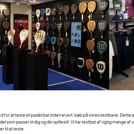
 for at teste et padel bat inden et evt. køb på vores testbane. Dette er
el som passer til dig og din spillestil. Vi har testbat af rigtig mange 
 til at teste.