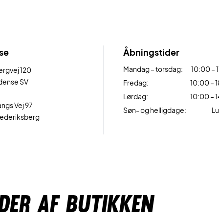
se
Åbningstider
Mandag – torsdag:
10:00 – 
ergvej 120
dense SV
Fredag:
10:00 – 
Lørdag:
10:00 – 
ngs Vej 97
Søn- og helligdage:
Lu
ederiksberg
EDER AF BUTIKKEN