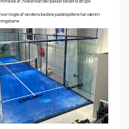
else af, hvilket bat der passer bedst til dit spil
 hvor nogle af verdens bedste padelspillere har været i
neringsbane.