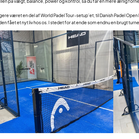
en på vægt, balance, power og kontrol, så du får en mere ærlig fornemm
igere været en del af World Padel Tour-setup’et, til Danish Padel Open
den fået et nyt liv hos os. I stedet for at ende som endnu en brugt tur