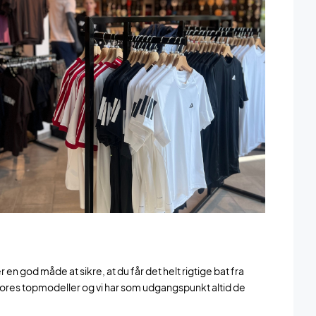
 en god måde at sikre, at du får det helt rigtige bat fra
af vores topmodeller og vi har som udgangspunkt altid de