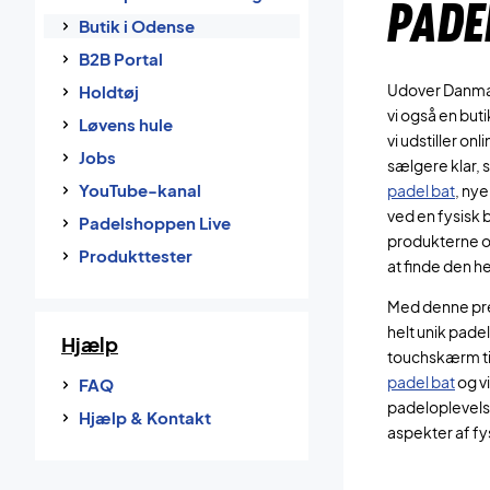
PADE
Butik i Odense
B2B Portal
Udover Danmark
Holdtøj
vi også en but
Løvens hule
vi udstiller on
Jobs
sælgere klar, 
YouTube-kanal
padel bat
, ny
ved en fysisk 
Padelshoppen Live
produkterne 
Produkttester
at finde den he
Med denne pre
helt unik pad
Hjælp
touchskærm til
padel bat
og vi
FAQ
padeloplevel
Hjælp & Kontakt
aspekter af fy