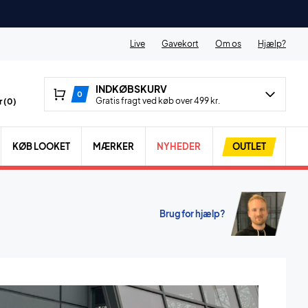
Live
Gavekort
Om os
Hjælp?
INDKØBSKURV
0
Gratis fragt ved køb over 499 kr.
 (
0
)
KØB LOOKET
MÆRKER
NYHEDER
OUTLET
Brug for hjælp?