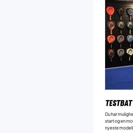
TESTBAT
Du har mulighed
start og en mod
nyeste modeller