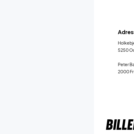
Adres
Holkebj
5250 O
Peter Ba
2000 Fr
BILL