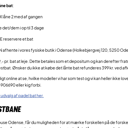
låne bat
:
X låne 2 med af gangen
 det/dem i op til 3 dage
E reservere et bat
 afhente i vores fysiske butik i Odense (Holkebjergvej 120, 5250 Od
,- pr. bat at leje. Dette betales som et depositum og kan derefter fr
testbat. Ønsker du ikke at købe det lånte bat refunderes 399 kr. ved afl
igt online at se, hvilke modeller vi har som test og vi kan heller ikke 
906690 eller kig forbi.
 udvalg af padel bat her.
STBANE
se Odense, får du muligheden for at mærke forskellen på de forskell