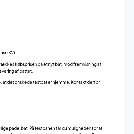
ense SV)
atrækkes købsprisen på et nyt bat, mod fremvisning af
evering af battet.
love, at det ønskede testbat er hjemme. Kontakt derfor
ige padel bat. På testbanen får du muligheden for at