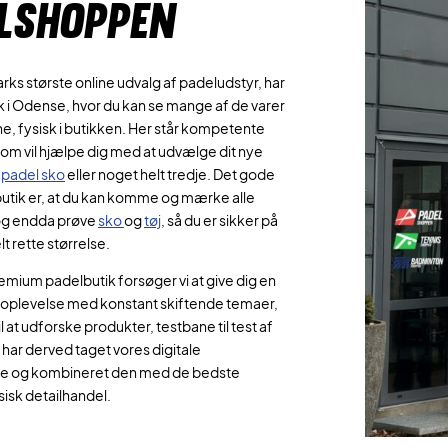
LSHOPPEN
s største online udvalg af padeludstyr, har
ik i Odense, hvor du kan se mange af de varer
line, fysisk i butikken. Her står kompetente
som vil hjælpe dig med at udvælge dit nye
e
padel sko
eller noget helt tredje. Det gode
butik er, at du kan komme og mærke alle
og endda prøve
sko
og
tøj
, så du er sikker på
lt rette størrelse.
mium padelbutik forsøger vi at give dig en
eloplevelse med konstant skiftende temaer,
 at udforske produkter, testbane til test af
 har derved taget vores digitale
se og kombineret den med de bedste
sisk detailhandel.