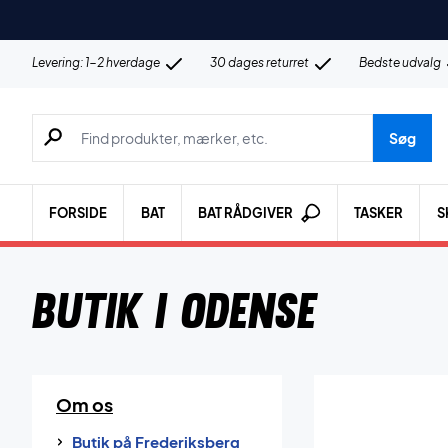
Levering: 1-2 hverdage
30 dages returret
Bedste udvalg
Søg efter produkter, mærker etc.
Søg
FORSIDE
BAT
BAT RÅDGIVER
TASKER
S
Butik i Odense
Om os
Butik på Frederiksberg