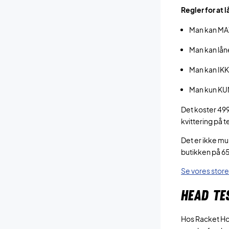
Regler for at 
Man kan MA
Man kan låne
Man kan IKK
Man kun KUN
Det koster 499
kvittering på 
Det er ikke mul
butikken på 65
Se vores store
HEAD TE
Hos Racket Hou