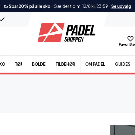
👟 Spar 20% på alle sko
-
Gælder t.o.m. 12/8 kl. 23:59
-
Se udvalg
Favoritter
KO
TØJ
BOLDE
TILBEHØR
OM PADEL
GUIDES