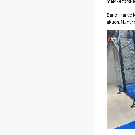
mærke forskell
Banen har tidl
aktion. Nu har 