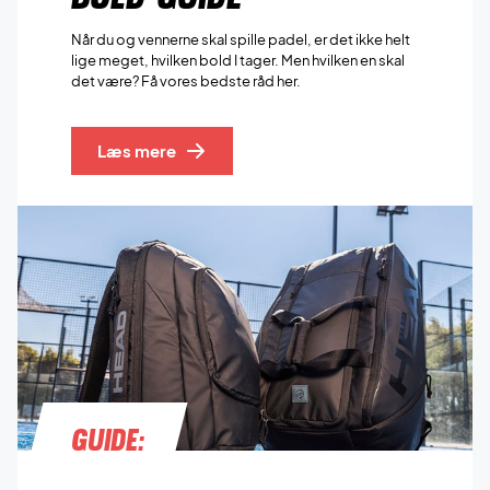
Når du og vennerne skal spille padel, er det ikke helt
lige meget, hvilken bold I tager. Men hvilken en skal
det være? Få vores bedste råd her.
Læs mere
Guide: