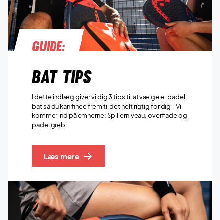
Guide:
Bat tips
I dette indlæg giver vi dig 3 tips til at vælge et padel
bat så du kan finde frem til det helt rigtig for dig - Vi
kommer ind på emnerne: Spillerniveau, overflade og
padel greb
Læs mere