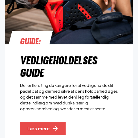
Guide:
Vedligeholdelses
guide
Der er flere ting du kan gøre for at vedligeholde dit
padel bat og dermed sikre at dens holdbarhed øges
og det samme med levetiden! Jeg fortæller dig i
dette indlæg om hvad du skal særlig
opmærksomhed og hvor der er mest at hente!
Læs mere