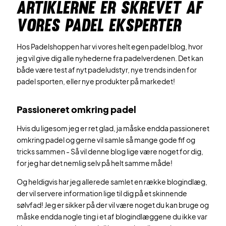
ARTIKLERNE ER SKREVET AF
VORES PADEL EKSPERTER
Hos Padelshoppen har vi vores helt egen padel blog, hvor
jeg vil give dig alle nyhederne fra padelverdenen. Det kan
både være test af nyt padeludstyr, nye trends inden for
padel sporten, eller nye produkter på markedet!
Passioneret omkring padel
Hvis du ligesom jeg er ret glad, ja måske endda passioneret
omkring padel og gerne vil samle så mange gode fif og
tricks sammen - Så vil denne blog lige være noget for dig,
for jeg har det nemlig selv på helt samme måde!
Og heldigvis har jeg allerede samlet en række blogindlæg,
der vil servere information lige til dig på et skinnende
sølvfad! Jeg er sikker på der vil være noget du kan bruge og
måske endda nogle ting i et af blogindlæggene du ikke var