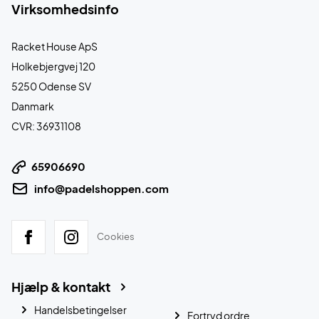
Virksomhedsinfo
Racket House ApS
Holkebjergvej 120
5250 Odense SV
Danmark
CVR: 36931108
65906690
info@padelshoppen.com
Cookies
Hjælp & kontakt
Handelsbetingelser
Fortryd ordre