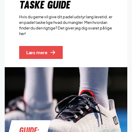
Taske guide
Hvis du gerne vil give dit padel udstyr lang levetid, er
en padel taske lige hvad du mangler. Men hvordan
finder du den rigtige? Det giver jeg dig svaret på lige
her!
Læs mere
Guide: