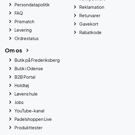
Persondatapolitik
Reklamation
FAQ
Returvarer
Prismatch
Gavekort
Levering
Rabatkode
Ordrestatus
Om os
Butik på Frederiksberg
Butik i Odense
B2B Portal
Holdtøj
Løvens hule
Jobs
YouTube-kanal
Padelshoppen Live
Produkttester