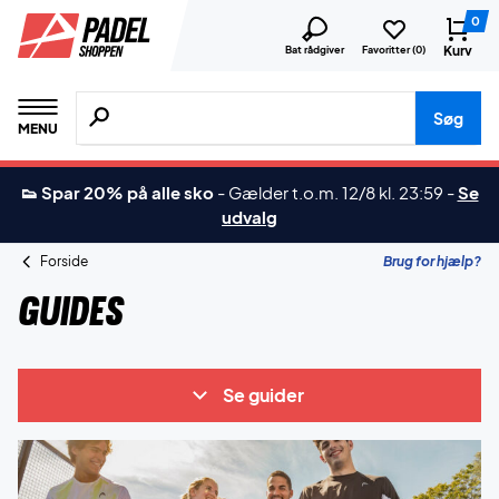
0
Kurv
Bat rådgiver
Favoritter (
0
)
Søg efter produkter, mærker etc.
Søg
MENU
👟 Spar 20% på alle sko
-
Gælder t.o.m. 12/8 kl. 23:59
-
Se
udvalg
Forside
Brug for hjælp?
Guides
Se guider