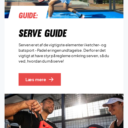
Guide:
Serve guide
Serven er et af de vigtigste elementer i ketcher- og
batsport - Padel er ingen undtagelse. Derfor er det
vigtigt at have styr på reglerne omkring serven, så du
ved, hvordan du må serve!
Læs mere