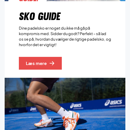
Sko guide
Dine padelsko er noget du ikke må gå på
kompromis med. Sidder du godt? Perfekt ‒ så lad
os se på, hvordan du vælger de rigtige padelsko, og
hvorfor det er vigtigt!
Læs mere