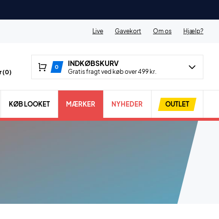
Live
Gavekort
Om os
Hjælp?
INDKØBSKURV
0
Gratis fragt ved køb over 499 kr.
 (
0
)
KØB LOOKET
MÆRKER
NYHEDER
OUTLET