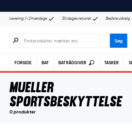
Levering: 1-2 hverdage
30 dages returret
Bedste udvalg
Søg efter produkter, mærker etc.
Søg
FORSIDE
BAT
BAT RÅDGIVER
TASKER
S
Mueller
sportsbeskyttelse
0 produkter