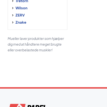
Tretorn
Wilson
ZERV
Znake
Mueller laver produkter som hjælper
dig med at håndtere meget brugte
eller overbelastede muskler!