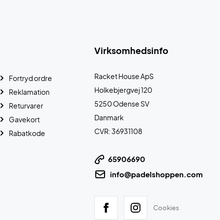
Virksomhedsinfo
Racket House ApS
Fortryd ordre
Holkebjergvej 120
Reklamation
5250 Odense SV
Returvarer
Danmark
Gavekort
CVR: 36931108
Rabatkode
65906690
info@padelshoppen.com
Cookies