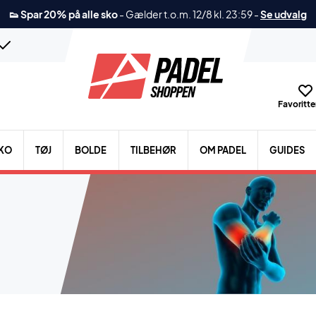
👟 Spar 20% på alle sko
-
Gælder t.o.m. 12/8 kl. 23:59
-
Se udvalg
Favoritter
KO
TØJ
BOLDE
TILBEHØR
OM PADEL
GUIDES