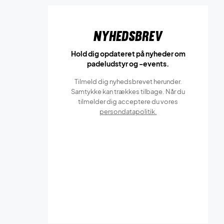
Nyhedsbrev
Hold dig opdateret på nyheder om
padeludstyr og -events.
Tilmeld dig nyhedsbrevet herunder.
Samtykke kan trækkes tilbage. Når du
tilmelder dig acceptere du vores
persondatapolitik.