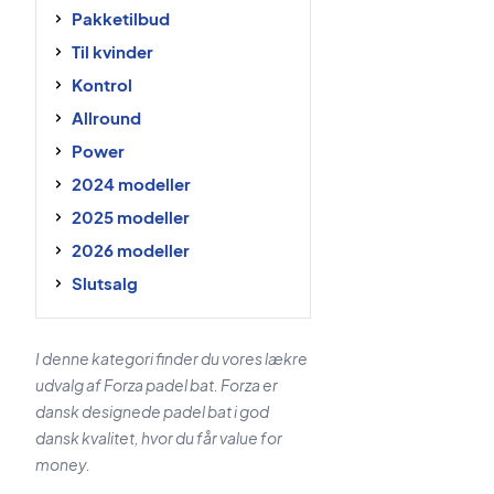
Pakketilbud
Til kvinder
Kontrol
Allround
Power
2024 modeller
2025 modeller
2026 modeller
Slutsalg
I denne kategori finder du vores lækre
udvalg af Forza padel bat. Forza er
dansk designede padel bat i god
dansk kvalitet, hvor du får value for
money.