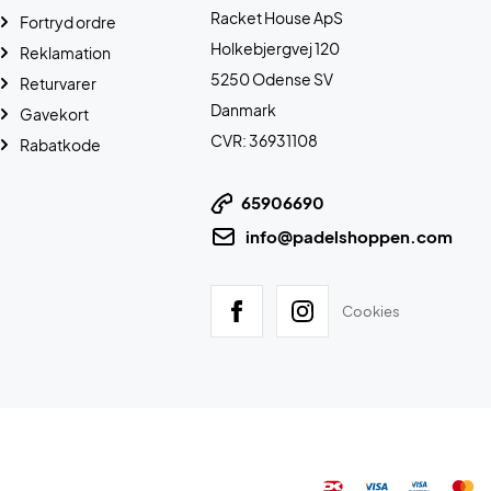
Racket House ApS
Fortryd ordre
Holkebjergvej 120
Reklamation
5250 Odense SV
Returvarer
Danmark
Gavekort
CVR: 36931108
Rabatkode
65906690
info@padelshoppen.com
Cookies