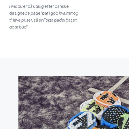
Hvis du er på udkig efter danske
designede padel bat i god kvalitet og
til lave priser, så er Forza padel bat et
godt bud!