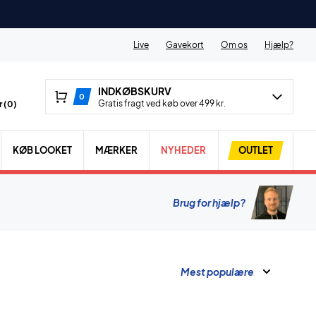
Live
Gavekort
Om os
Hjælp?
INDKØBSKURV
0
Gratis fragt ved køb over 499 kr.
 (
0
)
KØB LOOKET
MÆRKER
NYHEDER
OUTLET
Brug for hjælp?
Mest populære