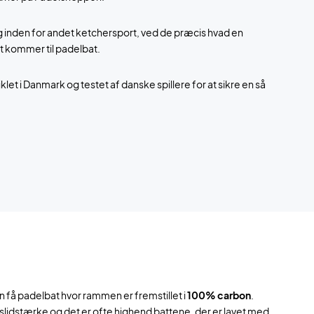
g inden for andet ketchersport, ved de præcis hvad en
det kommer til padelbat.
klet i Danmark og testet af danske spillere for at sikre en så
n få padelbat hvor rammen er fremstillet i
100% carbon
.
slidstærke og det er ofte highend battene, der er lavet med