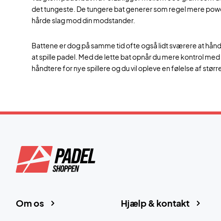
det tungeste. De tungere bat generer som regel mere power
hårde slag mod din modstander.
Battene er dog på samme tid ofte også lidt sværere at håndter
at spille padel. Med de lette bat opnår du mere kontrol me
håndtere for nye spillere og du vil opleve en følelse af st
Om os
Hjælp & kontakt