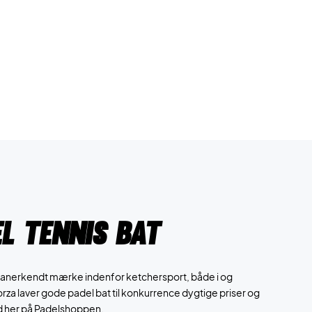
el tennis bat
 og anerkendt mærke indenfor ketchersport, både i og
a laver gode padel bat til konkurrence dygtige priser og
nd her på Padelshoppen.