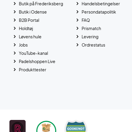
Butik på Frederiksberg
Handelsbetingelser
Butik i Odense
Persondatapolitik
B2B Portal
FAQ
Holdtøj
Prismatch
Løvens hule
Levering
Jobs
Ordrestatus
YouTube-kanal
Padelshoppen Live
Produkttester