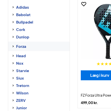
Adidas
Babolat
Bullpadel
Cork
Dunlop
Forza
Head
Nox
Starvie
Læg i kurv
Siux
Tretorn
Wilson
FZ Forza Ultra Pow
ZERV
499,00 kr.
Junior