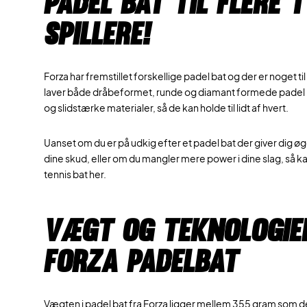
Padel bat til flere 
spillere!
Forza har fremstillet forskellige padel bat og der er noget til 
laver både dråbeformet, runde og diamant formede padel ba
og slidstærke materialer, så de kan holde til lidt af hvert.
Uanset om du er på udkig efter et padel bat der giver dig øg
dine skud, eller om du mangler mere power i dine slag, så ka
tennis bat her.
Vægt og teknologier
Forza padelbat
Vægten i padel bat fra Forza ligger mellem 355 gram som de