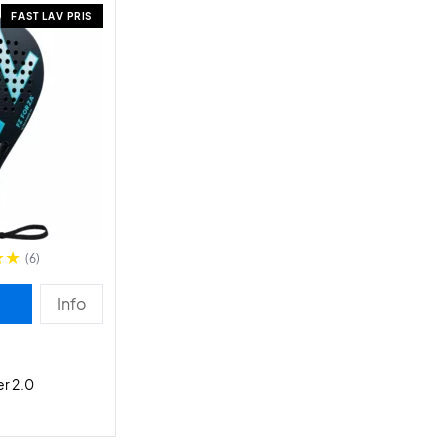
FAST LAV PRIS
(6)
Info
er 2.0