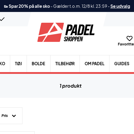
👟 Spar 20% på alle sko
-
Gælder t.o.m. 12/8 kl. 23:59
-
Se udvalg
Favoritter
KO
TØJ
BOLDE
TILBEHØR
OM PADEL
GUIDES
1 produkt
Pris