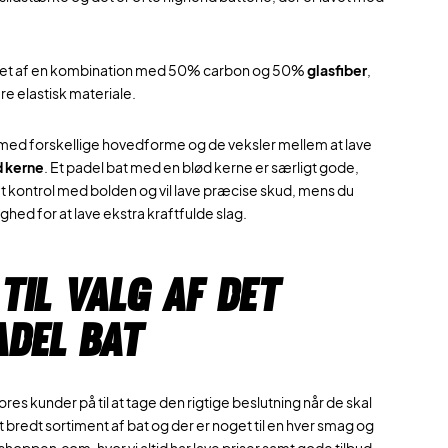
llet af en kombination med 50% carbon og 50%
glasfiber
,
ere elastisk materiale.
 med forskellige hovedforme og de veksler mellem at lave
d kerne
. Et padel bat med en blød kerne er særligt gode,
t kontrol med bolden og vil lave præcise skud, mens du
hed for at lave ekstra kraftfulde slag.
til valg af det
adel bat
res kunder på til at tage den rigtige beslutning når de skal
t bredt sortiment af bat og der er noget til en hver smag og