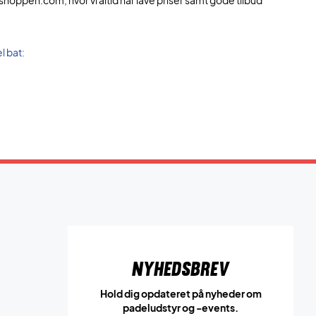
lshoppen.com, hvor vi altid har lave priser samt gode tilbud
l bat:
Nyhedsbrev
Hold dig opdateret på nyheder om
padeludstyr og -events.