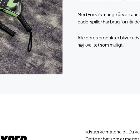
Med Forza's mange års erfarin
padel spiller har brug for når 
Alle deres produkter bliver udvi
høj kvalitet som muligt.
lidstærke materialer. Du ka
Dette er bat som er meget 