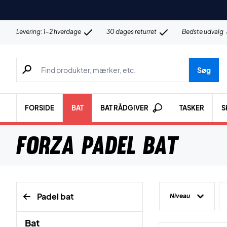
Levering: 1-2 hverdage
30 dages returret
Bedste udvalg
Søg efter produkter, mærker etc.
Søg
FORSIDE
BAT
BAT RÅDGIVER
TASKER
S
Forza Padel Bat
Padel bat
Niveau
Bat