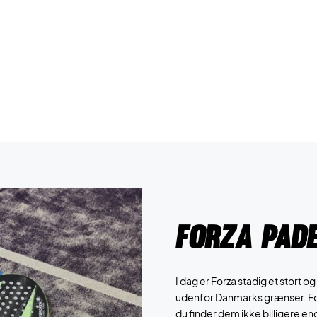
Forza pad
I dag er Forza stadig et stort
udenfor Danmarks grænser. Forz
du finder dem ikke billigere e