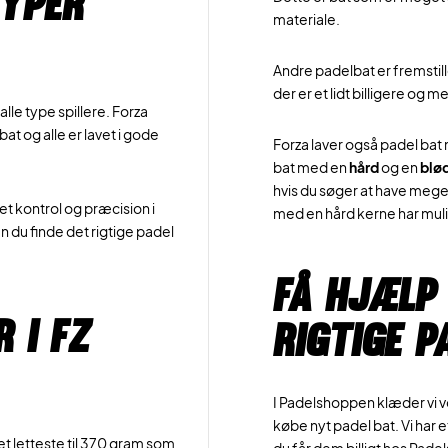
typer
materiale.
Andre padelbat er fremsti
der er et lidt billigere og m
alle type spillere. Forza
t og alle er lavet i gode
Forza laver også padel bat
bat med en
hård
og en
blø
hvis du søger at have mege
et kontrol og præcision i
med en hård kerne har mulig
n du finde det rigtige padel
Få hjælp 
 i FZ
rigtige p
I Padelshoppen klæder vi vo
købe nyt padel bat. Vi har e
t letteste til 370 gram som