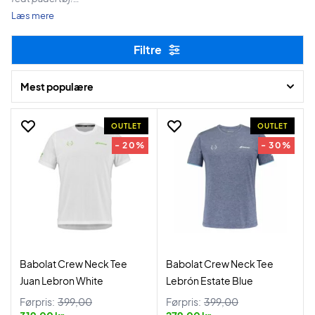
Læs mere
Tilbuddene gælder kun så længe lager haves.
Filtre
God shopping!
Mest populære
OUTLET
OUTLET
- 20%
- 30%
Babolat Crew Neck Tee
Babolat Crew Neck Tee
Juan Lebron White
Lebrón Estate Blue
Førpris:
399,00
Førpris:
399,00