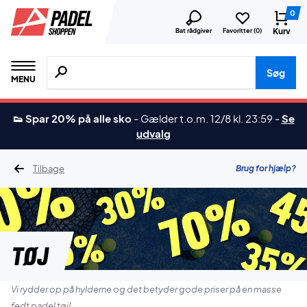
0
Kurv
Bat rådgiver
Favoritter (
0
)
Søg efter produkter, mærker etc.
Søg
MENU
👟 Spar 20% på alle sko
-
Gælder t.o.m. 12/8 kl. 23:59
-
Se
udvalg
Tilbage
Brug for hjælp?
Tøj
Vi rydder op på hylderne og det betyder gode priser på en masse
fedt padel tøj!