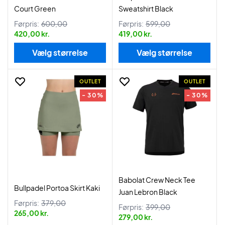
Court Green
Sweatshirt Black
Førpris:
600,00
Førpris:
599,00
420,00 kr.
419,00 kr.
Vælg størrelse
Vælg størrelse
OUTLET
OUTLET
- 30%
- 30%
Babolat Crew Neck Tee
Bullpadel Portoa Skirt Kaki
Juan Lebron Black
Førpris:
379,00
Førpris:
399,00
265,00 kr.
279,00 kr.