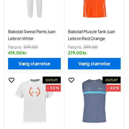
Babolat Sweat Pants Juan
Babolat Muscle Tank Juan
Lebron White
Lebron Red Orange
Førpris:
599,00
Førpris:
399,00
419,00 kr.
279,00 kr.
Vælg størrelse
Vælg størrelse
OUTLET
OUTLET
- 30%
- 30%