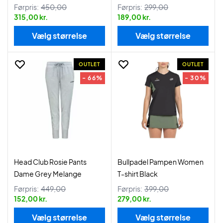
Førpris:
450,00
Førpris:
299,00
315,00 kr.
189,00 kr.
Vælg størrelse
Vælg størrelse
OUTLET
OUTLET
- 66%
- 30%
Head Club Rosie Pants
Bullpadel Pampen Women
Dame Grey Melange
T-shirt Black
Førpris:
449,00
Førpris:
399,00
152,00 kr.
279,00 kr.
Vælg størrelse
Vælg størrelse