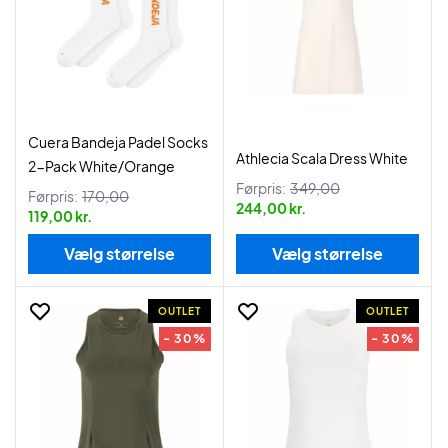
Cuera Bandeja Padel Socks
Athlecia Scala Dress White
2-Pack White/Orange
Førpris:
349,00
Førpris:
170,00
244,00 kr.
119,00 kr.
Vælg størrelse
Vælg størrelse
OUTLET
OUTLET
- 30%
- 30%