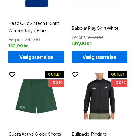
Head Club 22 Tech T-Shirt
Babolat Play Skirt White
Women Royal Blue
Førpris:
399,00
Førpris:
349,00
189,00 kr.
152,00 kr.
Vælg størrelse
Vælg størrelse
OUTLET
OUTLET
- 30%
- 30%
Cuera Active Globe Shorts
Bullpadel Pindaro