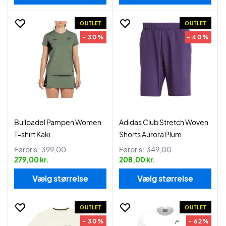
OUTLET
OUTLET
- 30%
- 40%
Bullpadel Pampen Women
Adidas Club Stretch Woven
T-shirt Kaki
Shorts Aurora Plum
Førpris:
399,00
Førpris:
349,00
279,00 kr.
208,00 kr.
Vælg størrelse
Vælg størrelse
OUTLET
OUTLET
- 30%
- 62%