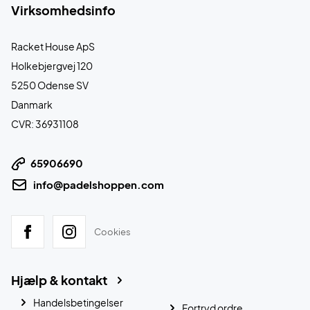
Virksomhedsinfo
Racket House ApS
Holkebjergvej 120
5250 Odense SV
Danmark
CVR: 36931108
65906690
info@padelshoppen.com
Cookies
Hjælp & kontakt
Handelsbetingelser
Fortryd ordre