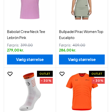
Babolat Crew Neck Tee
Bullpadel Pirac Women Top
Lebrón Pink
Eucalipto
Førpris:
399,00
Førpris:
409,00
279,00 kr.
286,00 kr.
Vælg størrelse
Vælg størrelse
OUTLET
OUTLET
- 30%
- 30%