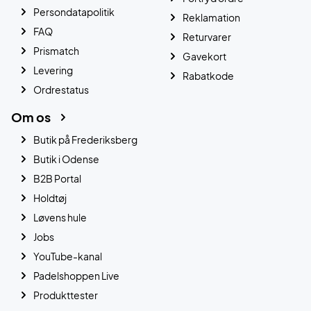
Persondatapolitik
Reklamation
FAQ
Returvarer
Prismatch
Gavekort
Levering
Rabatkode
Ordrestatus
Om os
Butik på Frederiksberg
Butik i Odense
B2B Portal
Holdtøj
Løvens hule
Jobs
YouTube-kanal
Padelshoppen Live
Produkttester