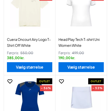
Cuera Oncourt Airy Logo T-
Head Play Tech T-shirt Uni
Shirt Off White
Women White
Førpris:
550,00
Førpris:
499,00
385,00 kr.
190,00 kr.
Vælg størrelse
Vælg størrelse
OUTLET
OUTLET
- 56%
- 53%