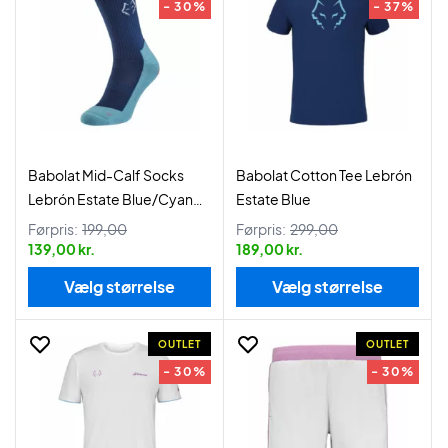
- 30%
- 37%
Babolat Mid-Calf Socks
Babolat Cotton Tee Lebrón
Lebrón Estate Blue/Cyan
Estate Blue
Blue
Førpris:
199,00
Førpris:
299,00
139,00 kr.
189,00 kr.
Vælg størrelse
Vælg størrelse
OUTLET
OUTLET
- 30%
- 30%