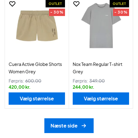
OUTLET
OUTLET
- 30%
- 30%
Cuera Active Globe Shorts
Nox Team Regular T-shirt
Women Grey
Grey
Førpris:
600,00
Førpris:
349,00
420,00 kr.
244,00 kr.
Vælg størrelse
Vælg størrelse
Næste side