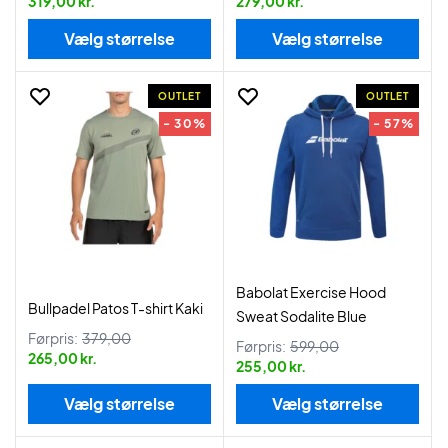
319,00 kr.
279,00 kr.
Vælg størrelse
Vælg størrelse
OUTLET
OUTLET
- 30%
- 57%
Babolat Exercise Hood
Bullpadel Patos T-shirt Kaki
Sweat Sodalite Blue
Førpris:
379,00
Førpris:
599,00
265,00 kr.
255,00 kr.
Vælg størrelse
Vælg størrelse