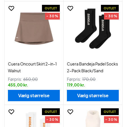
OUTLET
OUTLET
- 30%
- 30%
Cuera Oncourt Skirt 2-in-1
Cuera Bandeja Padel Socks
Walnut
2-Pack Black/Sand
Førpris:
650,00
Førpris:
170,00
455,00 kr.
119,00 kr.
Vælg størrelse
Vælg størrelse
OUTLET
OUTLET
- 30%
- 30%