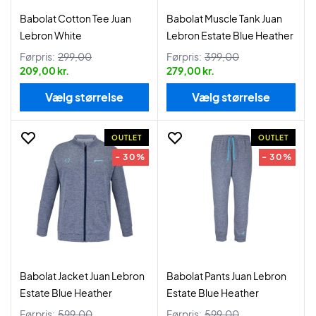
Babolat Cotton Tee Juan
Babolat Muscle Tank Juan
Lebron White
Lebron Estate Blue Heather
Førpris:
299,00
Førpris:
399,00
209,00 kr.
279,00 kr.
Vælg størrelse
Vælg størrelse
OUTLET
OUTLET
- 30%
- 30%
Babolat Jacket Juan Lebron
Babolat Pants Juan Lebron
Estate Blue Heather
Estate Blue Heather
Førpris:
599,00
Førpris:
599,00