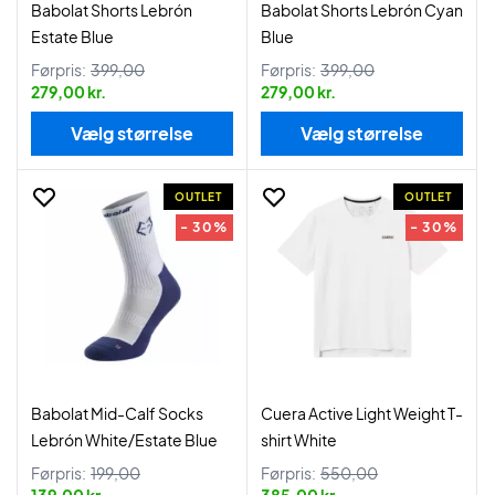
Babolat Shorts Lebrón
Babolat Shorts Lebrón Cyan
Estate Blue
Blue
Førpris:
399,00
Førpris:
399,00
279,00 kr.
279,00 kr.
Vælg størrelse
Vælg størrelse
OUTLET
OUTLET
- 30%
- 30%
Babolat Mid-Calf Socks
Cuera Active Light Weight T-
Lebrón White/Estate Blue
shirt White
Førpris:
199,00
Førpris:
550,00