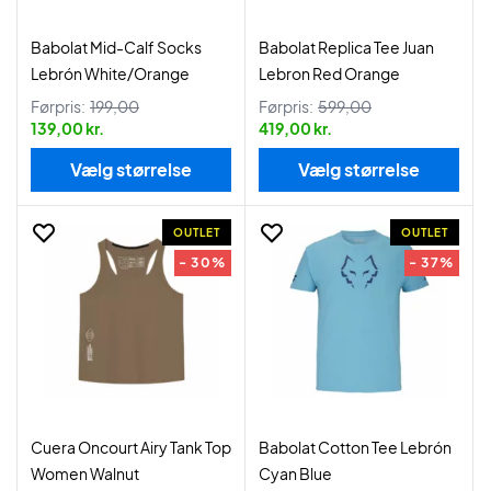
Babolat Mid-Calf Socks
Babolat Replica Tee Juan
Lebrón White/Orange
Lebron Red Orange
Førpris:
199,00
Førpris:
599,00
139,00 kr.
419,00 kr.
Vælg størrelse
Vælg størrelse
OUTLET
OUTLET
- 30%
- 37%
Cuera Oncourt Airy Tank Top
Babolat Cotton Tee Lebrón
Women Walnut
Cyan Blue