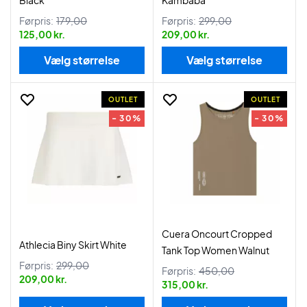
Black
Kambaba
Førpris:
179,00
Førpris:
299,00
125,00 kr.
209,00 kr.
Vælg størrelse
Vælg størrelse
OUTLET
OUTLET
- 30%
- 30%
Cuera Oncourt Cropped
Athlecia Biny Skirt White
Tank Top Women Walnut
Førpris:
299,00
Førpris:
450,00
209,00 kr.
315,00 kr.