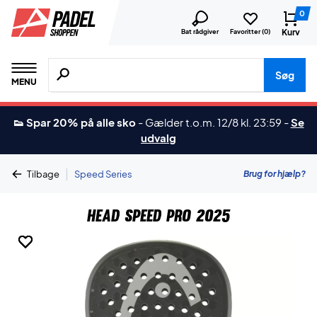
0
Kurv
Bat rådgiver
Favoritter (
0
)
Søg efter produkter, mærker etc.
Søg
MENU
👟 Spar 20% på alle sko
-
Gælder t.o.m. 12/8 kl. 23:59
-
Se
udvalg
|
Brug for hjælp?
Tilbage
Speed Series
Head Speed Pro 2025