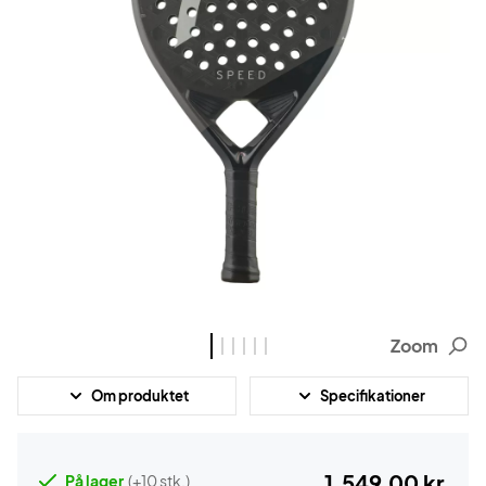
Zoom
Om produktet
Specifikationer
1.549,00 kr.
På lager
(+10 stk.)