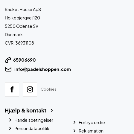
Racket House ApS
Holkebjergvej 120
5250 Odense SV
Danmark
CVR: 36931108
65906690
info@padelshoppen.com
Cookies
Hjælp & kontakt
Handelsbetingelser
Fortryd ordre
Persondatapolitik
Reklamation