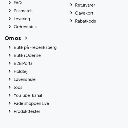
FAQ
Returvarer
Prismatch
Gavekort
Levering
Rabatkode
Ordrestatus
Om os
Butik på Frederiksberg
Butik i Odense
B2B Portal
Holdtøj
Løvens hule
Jobs
YouTube-kanal
Padelshoppen Live
Produkttester