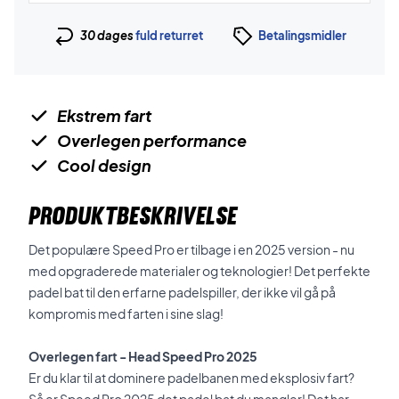
30 dages
fuld returret
Betalingsmidler
Ekstrem fart
Overlegen performance
Cool design
PRODUKTBESKRIVELSE
Det populære Speed Pro er tilbage i en 2025 version - nu
med opgraderede materialer og teknologier! Det perfekte
padel bat til den erfarne padelspiller, der ikke vil gå på
kompromis med farten i sine slag!
Overlegen fart - Head Speed Pro 2025
Er du klar til at dominere padelbanen med eksplosiv fart?