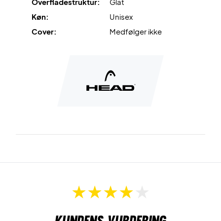
Overfladestruktur:
Glat
Køn:
Unisex
Cover:
Medfølger ikke
Kundens vurdering