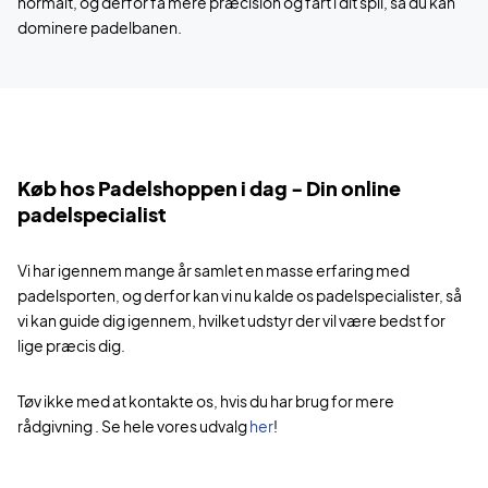
normalt, og derfor få mere præcision og fart i dit spil, så du kan
dominere padelbanen.
Køb hos Padelshoppen i dag - Din online
padelspecialist
Vi har igennem mange år samlet en masse erfaring med
padelsporten, og derfor kan vi nu kalde os padelspecialister, så
vi kan guide dig igennem, hvilket udstyr der vil være bedst for
lige præcis dig.
Tøv ikke med at kontakte os, hvis du har brug for mere
rådgivning . Se hele vores udvalg
her
!