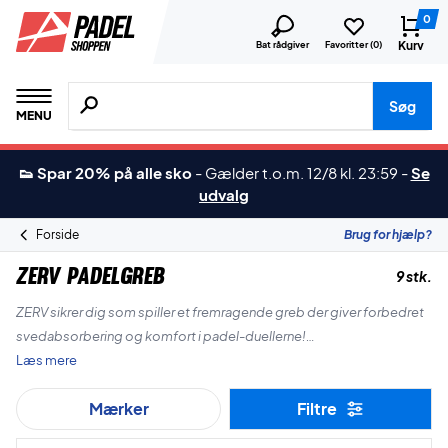
0
Kurv
Bat rådgiver
Favoritter (
0
)
Søg efter produkter, mærker etc.
Søg
MENU
👟 Spar 20% på alle sko
-
Gælder t.o.m. 12/8 kl. 23:59
-
Se
udvalg
Forside
Brug for hjælp?
ZERV Padelgreb
9 stk.
ZERV sikrer dig som spiller et fremragende greb der giver forbedret
svedabsorbering og komfort i padel-duellerne!
Læs mere
God shopping!
Mærker
Filtre