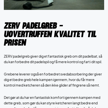
ZERV padelgreb -
Uovertruffen kvalitet til
prisen
ZERV padelgreb giver dig et fantastisk greb om dit padelbat, så
du kan forbedre dit padelspil og få mere kontrol og fart i dit spil.
Grebene leverer også en forbedret svedabsorbering der giver
dig et bedre greb hele kampen igennem, hvor du får mere
kontrol med ketcheren så den ikke glider af fingrene så nemt.
Det gør at du har en fantastisk komfort igennem kampen med
dette greb, som gør du kan styre ketcheren langt bedre end