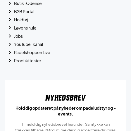
Butik i Odense
B2B Portal
Holdtøj
Løvens hule
Jobs
YouTube-kanal
Padelshoppen Live
Produkttester
Nyhedsbrev
Hold dig opdateret på nyheder om padeludstyr og -
events.
Tilmeld dig nyhedsbrevet herunder. Samtykke kan
trækkes tilbage. Når du tilmelder dig acceptere du vores