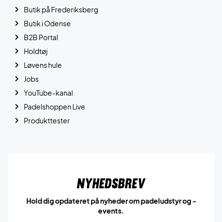
Butik på Frederiksberg
Butik i Odense
B2B Portal
Holdtøj
Løvens hule
Jobs
YouTube-kanal
Padelshoppen Live
Produkttester
Nyhedsbrev
Hold dig opdateret på nyheder om padeludstyr og -
events.