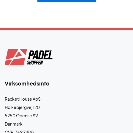
Virksomhedsinfo
Racket House ApS
Holkebjergvej 120
5250 Odense SV
Danmark
CVR: 36931108