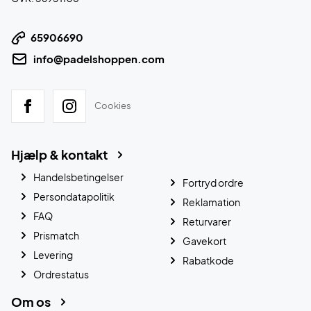
65906690
info@padelshoppen.com
Cookies
Hjælp & kontakt
Handelsbetingelser
Fortryd ordre
Persondatapolitik
Reklamation
FAQ
Returvarer
Prismatch
Gavekort
Levering
Rabatkode
Ordrestatus
Om os