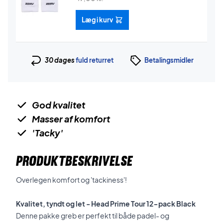
Læg i kurv
30 dages
fuld returret
Betalingsmidler
God kvalitet
Masser af komfort
'Tacky'
PRODUKTBESKRIVELSE
Overlegen komfort og 'tackiness'!
Kvalitet, tyndt og let - Head Prime Tour 12-pack Black
Denne pakke greb er perfekt til både padel- og