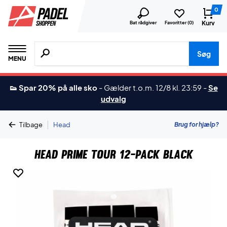
0
Kurv
Bat rådgiver
Favoritter (
0
)
Søg efter produkter, mærker etc.
Søg
MENU
👟 Spar 20% på alle sko
-
Gælder t.o.m. 12/8 kl. 23:59
-
Se
udvalg
|
Brug for hjælp?
Tilbage
Head
Head Prime Tour 12-pack Black