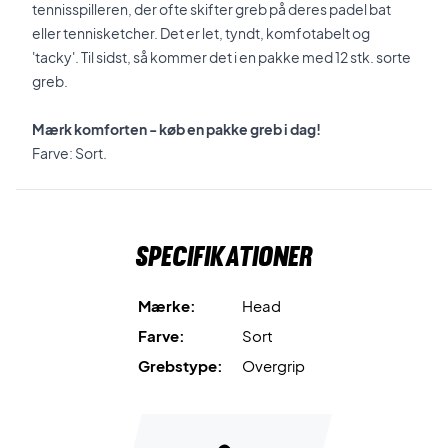
tennisspilleren, der ofte skifter greb på deres padel bat
eller tennisketcher. Det er let, tyndt, komfotabelt og
'tacky'. Til sidst, så kommer det i en pakke med 12 stk. sorte
greb.
Mærk komforten - køb en pakke greb i dag!
Farve: Sort.
Specifikationer
Mærke:
Head
Farve:
Sort
Grebstype:
Overgrip