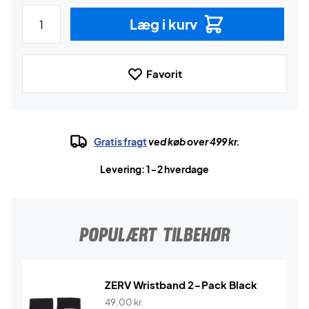
Læg i kurv
Favorit
Gratis fragt
ved køb over 499 kr.
Levering: 1-2 hverdage
POPULÆRT TILBEHØR
ZERV Wristband 2-Pack Black
49,00
kr.