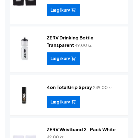
Læg i kurv
ZERV Drinking Bottle
Transparent
49,00
kr.
Læg i kurv
4on TotalGrip Spray
249,00
kr.
Læg i kurv
ZERV Wristband 2-Pack White
49,00
kr.