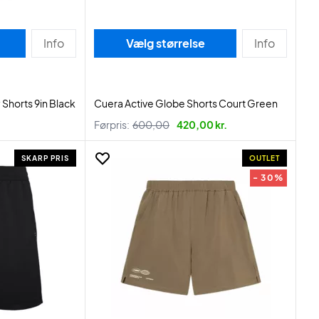
Info
Vælg størrelse
Info
 Shorts 9in Black
Cuera Active Globe Shorts Court Green
Førpris:
600,00
420,00 kr.
SKARP PRIS
OUTLET
- 30%