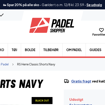
👟 Spar 20% på alle sko
-
Gælder t.o.m. 12/8 kl. 23:59
-
Se udvalg
Favoritter
KO
TØJ
BOLDE
TILBEHØR
OM PADEL
GUIDES
 Padel
RS Herre Classic Shorts Navy
orts Navy
Gratis fragt
ved køb
Udsolgt
BLACK OUT