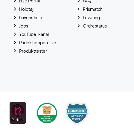
B2B Portal
FAQ
Holdtøj
Prismatch
Løvens hule
Levering
Jobs
Ordrestatus
YouTube-kanal
Padelshoppen Live
Produkttester