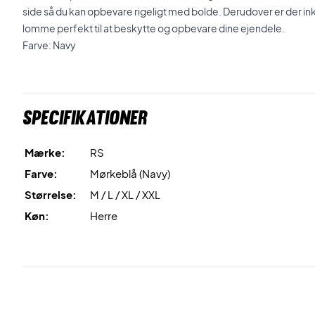
side så du kan opbevare rigeligt med bolde. Derudover er der in
lomme perfekt til at beskytte og opbevare dine ejendele.
Farve: Navy
Specifikationer
Mærke:
RS
Farve:
Mørkeblå (Navy)
Størrelse:
M / L / XL / XXL
Køn:
Herre