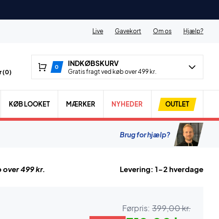
Live
Gavekort
Om os
Hjælp?
INDKØBSKURV
0
Gratis fragt ved køb over 499 kr.
 (
0
)
KØB LOOKET
MÆRKER
NYHEDER
OUTLET
Brug for hjælp?
 over 499 kr.
Levering: 1-2 hverdage
Førpris:
399,00 kr.