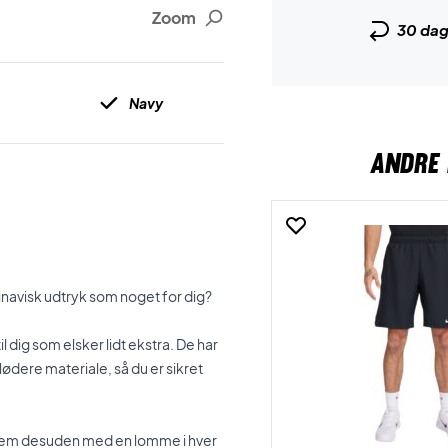
Zoom
30 da
Navy
ANDRE 
ndinavisk udtryk som noget for dig?
 dig som elsker lidt ekstra. De har
ødere materiale, så du er sikret
 dem desuden med en lomme i hver