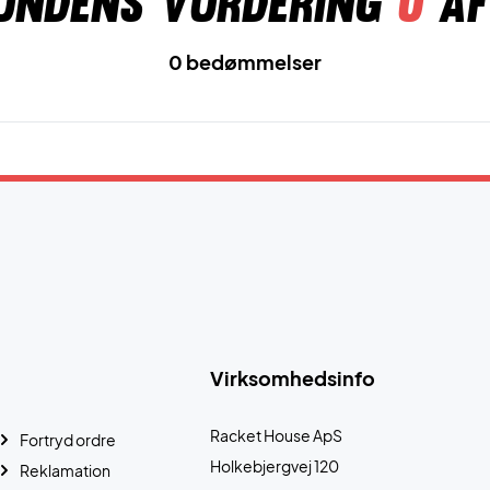
undens vurdering
0
af
0 bedømmelser
Virksomhedsinfo
Racket House ApS
Fortryd ordre
Holkebjergvej 120
Reklamation