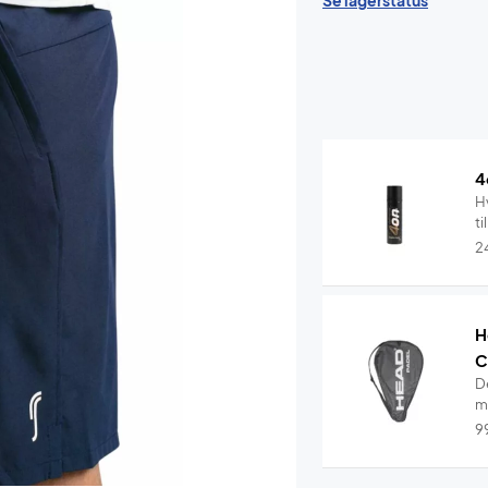
Se lagerstatus
4
Hv
ti
2
H
C
D
me
9