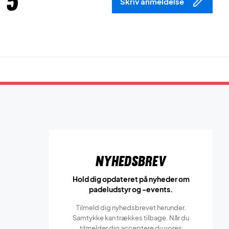
 5
Skriv anmeldelse
Nyhedsbrev
Hold dig opdateret på nyheder om
padeludstyr og -events.
Tilmeld dig nyhedsbrevet herunder.
Samtykke kan trækkes tilbage. Når du
tilmelder dig acceptere du vores