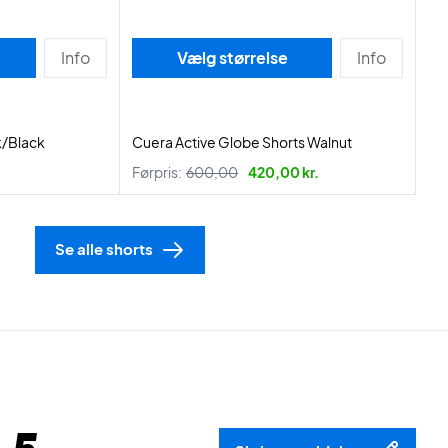
Info
Vælg størrelse
Info
k/Black
Cuera Active Globe Shorts Walnut
Førpris:
600,00
420,00 kr.
Se alle shorts