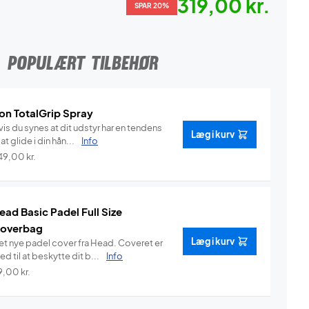
319,00 kr.
SPAR 20%
POPULÆRT TILBEHØR
on TotalGrip Spray
is du synes at dit udstyr har en tendens
Læg i kurv
l at glide i din hån...
Info
49,00
kr.
ead Basic Padel Full Size
overbag
Læg i kurv
et nye padel cover fra Head. Coveret er
d til at beskytte dit b...
Info
9,00
kr.