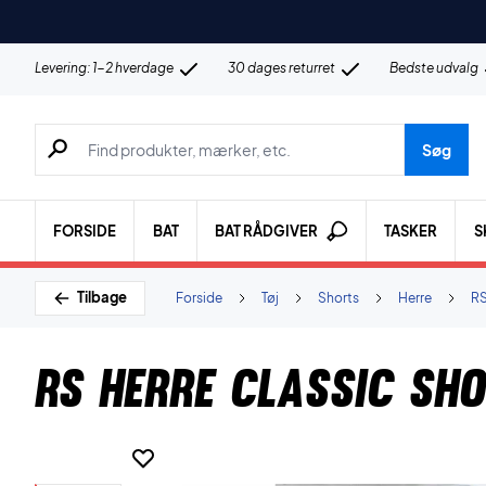
Levering: 1-2 hverdage
30 dages returret
Bedste udvalg
Søg efter produkter, mærker etc.
Søg
FORSIDE
BAT
BAT RÅDGIVER
TASKER
S
Tilbage
Forside
Tøj
Shorts
Herre
RS
RS Herre Classic Sh