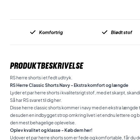
Komfortrig
Blødt stof
PRODUKTBESKRIVELSE
RS herre shorts i et fedt udtryk.
RS Herre Classic Shorts Navy - Ekstra komfort og længde
Lyder et par herre shorts i kvalitetsrigt stof, med et skarpt, ska
Så har RS svaret til dig her.
Disse herre classic shorts kommer i navy med en ekstra længde til
desuden en indbygget strop omkring livet i et endnu lettere og bl
den mest behagelige oplevelse.
Oplev kvalitet og klasse - Køb dem her!
Udover et par herre shorts som er fede og komfortable, får du