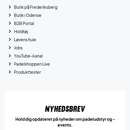
Butik på Frederiksberg
Butik i Odense
B2B Portal
Holdtøj
Løvens hule
Jobs
YouTube-kanal
Padelshoppen Live
Produkttester
Nyhedsbrev
Hold dig opdateret på nyheder om padeludstyr og -
events.