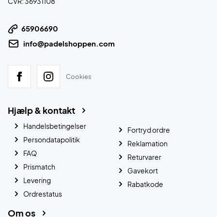
CVR: 36931108
65906690
info@padelshoppen.com
Cookies
Hjælp & kontakt
Handelsbetingelser
Fortryd ordre
Persondatapolitik
Reklamation
FAQ
Returvarer
Prismatch
Gavekort
Levering
Rabatkode
Ordrestatus
Om os