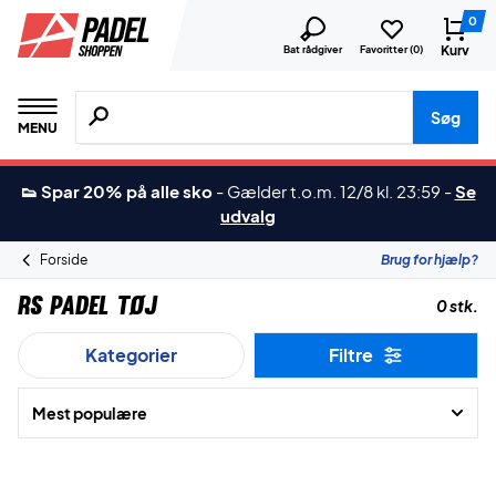
0
Kurv
Bat rådgiver
Favoritter (
0
)
Søg efter produkter, mærker etc.
Søg
MENU
👟 Spar 20% på alle sko
-
Gælder t.o.m. 12/8 kl. 23:59
-
Se
udvalg
Forside
Brug for hjælp?
RS Padel Tøj
0 stk.
Kategorier
Filtre
Mest populære