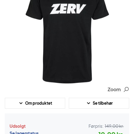
Zoom
Om produktet
Se tilbehør
Udsolgt
Førpris:
149,00 kr.
Se lagerstatus