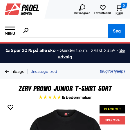
0
Kurv
Bat rådgiver
Favoritter (
0
)
Søg efter produkter, mærker etc.
Søg
MENU
👟 Spar 20% på alle sko
-
Gælder t.o.m. 12/8 kl. 23:59
-
Se
udvalg
|
Brug for hjælp?
Tilbage
Uncategorized
ZERV Promo Junior T-shirt Sort
15 bedømmelser
BLACK OUT
SPAR 93%