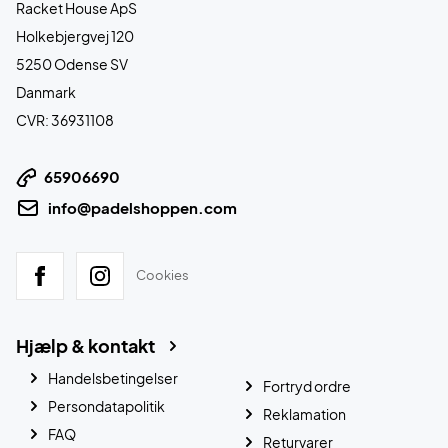
Racket House ApS
Holkebjergvej 120
5250 Odense SV
Danmark
CVR: 36931108
65906690
info@padelshoppen.com
Cookies
Hjælp & kontakt
Handelsbetingelser
Fortryd ordre
Persondatapolitik
Reklamation
FAQ
Returvarer