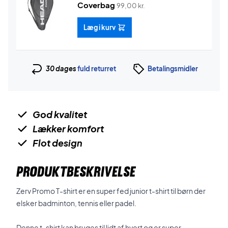
Coverbag
99,00
kr.
Læg i kurv
30 dages
fuld returret
Betalingsmidler
God kvalitet
Lækker komfort
Flot design
PRODUKTBESKRIVELSE
Zerv Promo T-shirt er en super fed junior t-shirt til børn der
elsker badminton, tennis eller padel.
Denne t-shirt kan bruges til lidt af hvert og er super