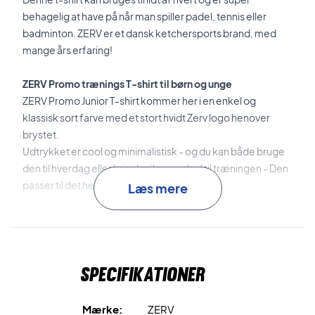
behagelig at have på når man spiller padel, tennis eller
badminton. ZERV er et dansk ketchersports brand, med
mange års erfaring!
ZERV Promo trænings T-shirt til børn og unge
ZERV Promo Junior T-shirt kommer her i en enkel og
klassisk sort farve med et stort hvidt Zerv logo henover
brystet.
Udtrykket er cool og minimalistisk - og du kan både bruge
den til hverdag eller hvis du vil se cool ud til træningen - Den
passer til det hele!
Læs mere
Trænings t-shirten er fremstillet i lette materialer og føles
blød imod huden.
Derudover er materialet er svedabsorberende.
Specifikationer
Junior trænings t-shirt til en skarp pris!
Hvis du gerne vil have en cool t-shirt til en billig pris, så er
Mærke:
ZERV