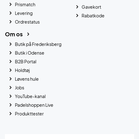
Prismatch
Gavekort
Levering
Rabatkode
Ordrestatus
Om os
Butik på Frederiksberg
Butik i Odense
B2B Portal
Holdtøj
Løvens hule
Jobs
YouTube-kanal
Padelshoppen Live
Produkttester