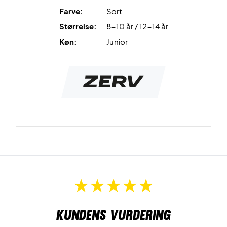
ZERV Promo Junior T-shirt i sort, det helt rigtige valg!
Farve:
Sort
Størrelse:
8-10 år / 12-14 år
Farve: Sort med hvidt logo
Materiale: 100% Bomuld
Køn:
Junior
Kundens vurdering