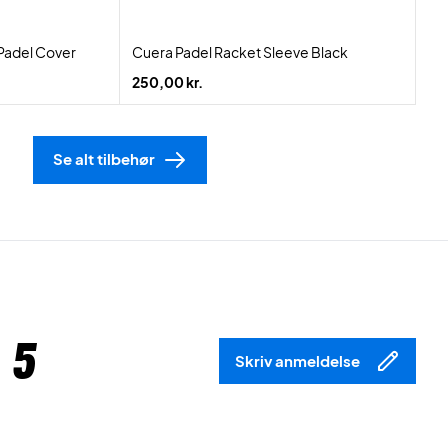
Padel Cover
Cuera Padel Racket Sleeve Black
250,00 kr.
Se alt tilbehør
 5
Skriv anmeldelse