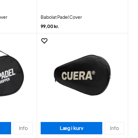
over
Babolat Padel Cover
99,00 kr.
Info
Læg i kurv
Info