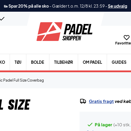
👟 Spar 20% på alle sko
-
Gælder t.o.m. 12/8 kl. 23:59
-
Se udvalg
Favoritter
KO
TØJ
BOLDE
TILBEHØR
OM PADEL
GUIDES
c Padel Full Size Coverbag
l Size
Gratis fragt
ved køb
På lager
(+10 stk.