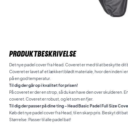
PRODUKTBESKRIVELSE
Det nye padel cover fra Head. Coveret er med til at beskytte di
Coveret er lavet af et lækkert blødt materiale, hvor den inden i er f
på en god temperatur.
Til dig der går op i kvalitet for prisen!
På coveret er der en strop, så du kan have den over skulderen. En ly
coveret. Coveret er robust, og let som en fjer.
Til dig der passer på dine ting - Head Basic Padel Full Size Cov
Køb det nye padel cover fra Head, til en skarp pris. Beskyt dit bat i
Størrelse: Passer til alle padel bat!