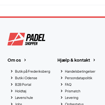
Om os
Hjælp & kontakt
Butik på Frederiksberg
Handelsbetingelser
Butik i Odense
Persondatapolitik
B2B Portal
FAQ
Holdtøj
Prismatch
Løvens hule
Levering
Jobs
Ordrestatus