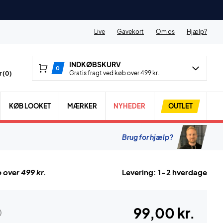
Live
Gavekort
Om os
Hjælp?
INDKØBSKURV
0
Gratis fragt ved køb over 499 kr.
 (
0
)
KØB LOOKET
MÆRKER
NYHEDER
OUTLET
Brug for hjælp?
 over 499 kr.
Levering: 1-2 hverdage
99,00 kr.
)