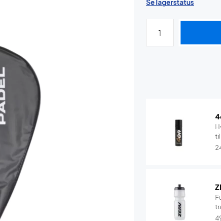
Se lagerstatus
4
Hv
ti
2
Z
F
tr
4