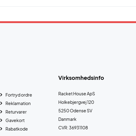
Virksomhedsinfo
Racket House ApS
Fortryd ordre
Holkebjergvej 120
Reklamation
5250 Odense SV
Returvarer
Danmark
Gavekort
CVR: 36931108
Rabatkode