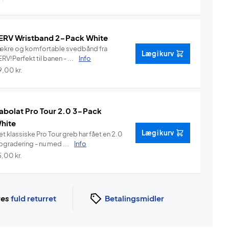
ERV Wristband 2-Pack White
ækre og komfortable svedbånd fra
Læg i kurv
RV!Perfekt til banen - ...
Info
9,00
kr.
abolat Pro Tour 2.0 3-Pack
hite
Læg i kurv
t klassiske Pro Tour greb har fået en 2.0
pgradering - nu med ...
Info
5,00
kr.
ges
fuld returret
Betalingsmidler