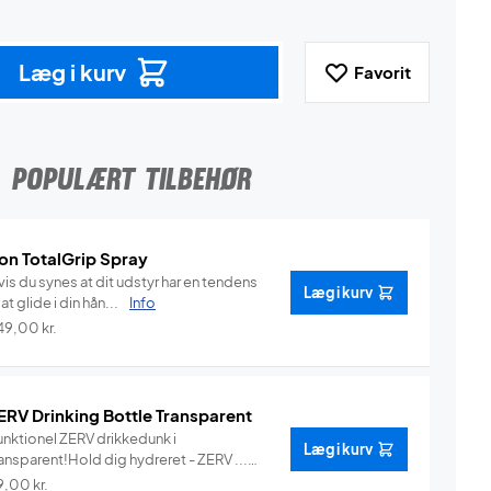
Læg i kurv
Favorit
POPULÆRT TILBEHØR
on TotalGrip Spray
is du synes at dit udstyr har en tendens
Læg i kurv
l at glide i din hån...
Info
49,00
kr.
ERV Drinking Bottle Transparent
unktionel ZERV drikkedunk i
Læg i kurv
ansparent!Hold dig hydreret - ZERV ...
Info
9,00
kr.