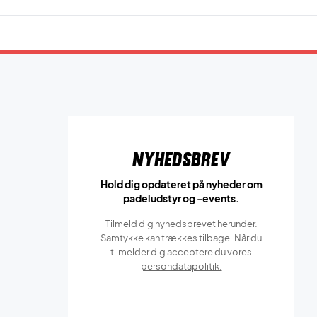
Nyhedsbrev
Hold dig opdateret på nyheder om
padeludstyr og -events.
Tilmeld dig nyhedsbrevet herunder.
Samtykke kan trækkes tilbage. Når du
tilmelder dig acceptere du vores
persondatapolitik.