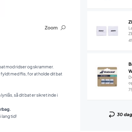
Z
Zoom
L
ZE
4
B
t bat mod ridser og skrammer.
W
yldt med flis, for at holde dit bat
De
o
7
nlås, så dit bat er sikret inde i
erbag.
30 da
 lang tid!