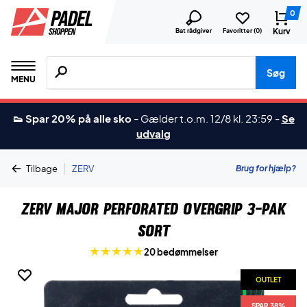
0
Kurv
Bat rådgiver
Favoritter (
0
)
Søg efter produkter, mærker etc.
Søg
MENU
👟 Spar 20% på alle sko
-
Gælder t.o.m. 12/8 kl. 23:59
-
Se
udvalg
|
Brug for hjælp?
Tilbage
ZERV
ZERV Major Perforated Overgrip 3-pak
Sort
20 bedømmelser
OUTLET
SPAR 38%