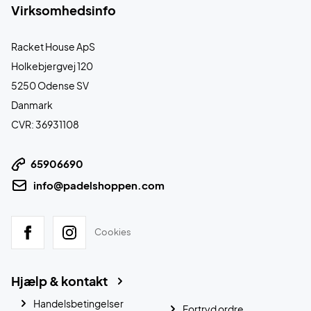
Virksomhedsinfo
Racket House ApS
Holkebjergvej 120
5250 Odense SV
Danmark
CVR: 36931108
65906690
info@padelshoppen.com
Cookies
Hjælp & kontakt
Handelsbetingelser
Fortryd ordre