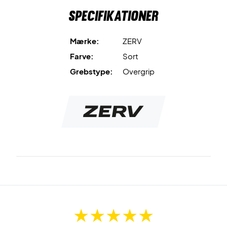
Greb fra ZERV - Høj kvalitet!
Specifikationer
Dette greb er designet af sportsfolk som kender til
vigtigheden af det optimale greb om sin ketcher eller sit
padel bat. ZERV Major Perforated Overgrip kommer i en
Mærke:
ZERV
pakke med 3 stk. og har en god holdbarhed.
Farve:
Sort
Grebstype:
Overgrip
Kommer også i hvid.
Farve: Sort