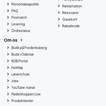
Persondatapolitik
Reklamation
FAQ
Returvarer
Prismatch
Gavekort
Levering
Rabatkode
Ordrestatus
Om os
Butik på Frederiksberg
Butik i Odense
B2B Portal
Holdtøj
Løvens hule
Jobs
YouTube-kanal
Padelshoppen Live
Produkttester