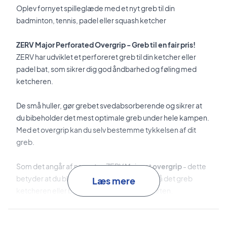
Oplev fornyet spilleglæde med et nyt greb til din
badminton, tennis, padel eller squash ketcher
ZERV Major Perforated Overgrip - Greb til en fair pris!
ZERV har udviklet et perforeret greb til din ketcher eller
padel bat, som sikrer dig god åndbarhed og føling med
ketcheren.
De små huller, gør grebet svedabsorberende og sikrer at
du bibeholder det mest optimale greb under hele kampen.
Med et overgrip kan du selv bestemme tykkelsen af dit
greb.
Som det angår af navnet er ZERV Major et
overgrip
- dette
betyder at du blot sætter grebet på, uden på det greb
Læs mere
ketcheren eller battet kommer med fra starten.
Instruktion til påføring, medfølger bag på emballagen!