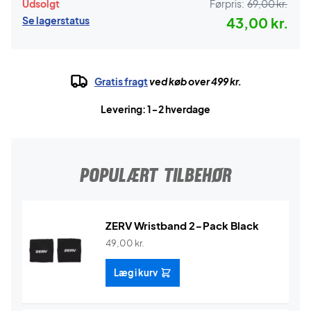
Udsolgt
Førpris:
69,00 kr.
Se lagerstatus
43,00 kr.
Gratis fragt
ved køb over 499 kr.
Levering: 1-2 hverdage
POPULÆRT TILBEHØR
ZERV Wristband 2-Pack Black
49,00
kr.
Læg i kurv