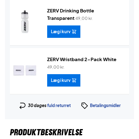
ZERV Drinking Bottle
Transparent
49,00
kr.
Læg i kurv
ZERV Wristband 2-Pack White
49,00
kr.
Læg i kurv
30 dages
fuld returret
Betalingsmidler
PRODUKTBESKRIVELSE