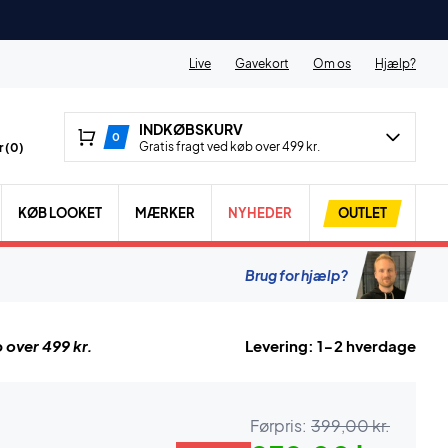
Live
Gavekort
Om os
Hjælp?
INDKØBSKURV
0
Gratis fragt ved køb over 499 kr.
 (
0
)
KØB LOOKET
MÆRKER
NYHEDER
OUTLET
Brug for hjælp?
 over 499 kr.
Levering: 1-2 hverdage
Førpris:
399,00 kr.