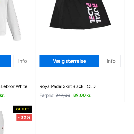
Info
Vælg størrelse
Info
 Lebron White
Royal Padel Skirt Black - OLD
kr.
Førpris:
249,00
89,00 kr.
OUTLET
- 30%