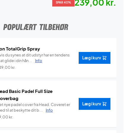
239,00 kr.
SPAR 40%
POPULÆRT TILBEHØR
on TotalGrip Spray
is du synes at dit udstyr har en tendens
Læg i kurv
l at glide i din hån...
Info
49,00
kr.
ead Basic Padel Full Size
overbag
Læg i kurv
et nye padel cover fra Head. Coveret er
d til at beskytte dit b...
Info
9,00
kr.