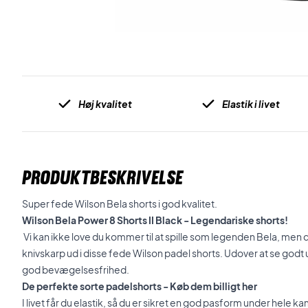
Høj kvalitet
Elastik i livet
PRODUKTBESKRIVELSE
Super fede Wilson Bela shorts i god kvalitet.
Wilson Bela Power 8 Shorts II Black - Legendariske shorts!
Vi kan ikke love du kommer til at spille som legenden Bela, men du
knivskarp ud i disse fede Wilson padel shorts. Udover at se godt 
god bevægelsesfrihed.
De perfekte sorte padelshorts - Køb dem billigt her
I livet får du elastik, så du er sikret en god pasform under hele 