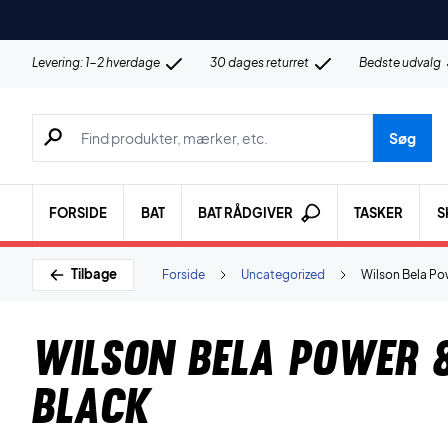
Levering: 1-2 hverdage
30 dages returret
Bedste udvalg
Søg efter produkter, mærker etc.
Søg
FORSIDE
BAT
BAT RÅDGIVER
TASKER
S
Tilbage
Forside
Uncategorized
Wilson Bela Pow
Wilson Bela Power 8
Black