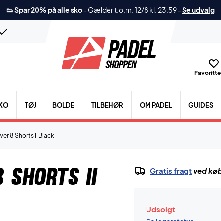
👟 Spar 20% på alle sko
-
Gælder t.o.m. 12/8 kl. 23:59
-
Se udvalg
Favoritter
KO
TØJ
BOLDE
TILBEHØR
OM PADEL
GUIDES
er 8 Shorts II Black
 Shorts II
Gratis fragt
ved køb
Udsolgt