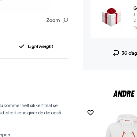
G
T
Zoom
D
4
Lightweight
30 da
ANDRE 
 kommer helt sikkert til at se
ud i shortsene giver de dig også
kampen.