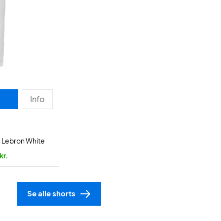
Info
n Lebron White
kr.
Se alle shorts