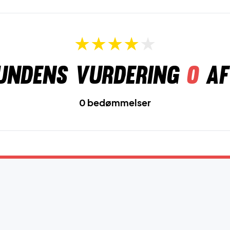
undens vurdering
0
af
0 bedømmelser