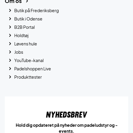
Om os
Butik på Frederiksberg
Butik i Odense
B2B Portal
Holdtøj
Løvens hule
Jobs
YouTube-kanal
Padelshoppen Live
Produkttester
Nyhedsbrev
Hold dig opdateret på nyheder om padeludstyr og -
events.