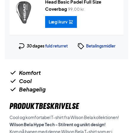
Head Basic Padel Full Size
Coverbag
99,00
kr.
Læg i kurv
30 dages
fuld returret
Betalingsmidler
Komfort
Cool
Behagelig
PRODUKTBESKRIVELSE
Cool og komfortabel T-shirt fra Wilson Bela kollektionen!
Wilson Bela Hype Tech - Stilrent og unikt design!
Kom på banen med denne Wilson Bela T-shirt som er i