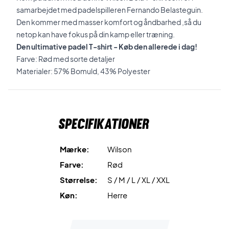
samarbejdet med
padelspilleren
Fernando Belasteguin.
Den kommer med masser komfort og åndbarhed ,så du
netop kan have fokus på din kamp eller træning.
Den ultimative padel T-shirt - Køb den allerede i dag!
Farve: Rød med sorte
detaljer
Materialer: 57% Bomuld, 43% Polyester
Specifikationer
Mærke:
Wilson
Farve:
Rød
Størrelse:
S / M / L / XL / XXL
Køn:
Herre