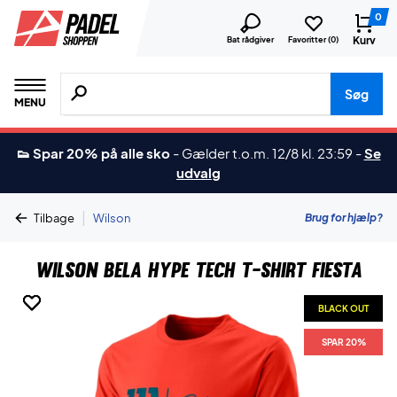
0
Kurv
Bat rådgiver
Favoritter (
0
)
Søg efter produkter, mærker etc.
Søg
MENU
👟 Spar 20% på alle sko
-
Gælder t.o.m. 12/8 kl. 23:59
-
Se
udvalg
|
Brug for hjælp?
Tilbage
Wilson
Wilson Bela Hype Tech T-shirt Fiesta
BLACK OUT
BLACK OUT
BLACK OUT
SPAR 20%
SPAR 20%
SPAR 20%