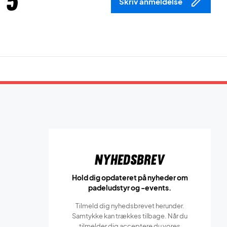
 5
Skriv anmeldelse
Nyhedsbrev
Hold dig opdateret på nyheder om
padeludstyr og -events.
Tilmeld dig nyhedsbrevet herunder.
Samtykke kan trækkes tilbage. Når du
tilmelder dig acceptere du vores