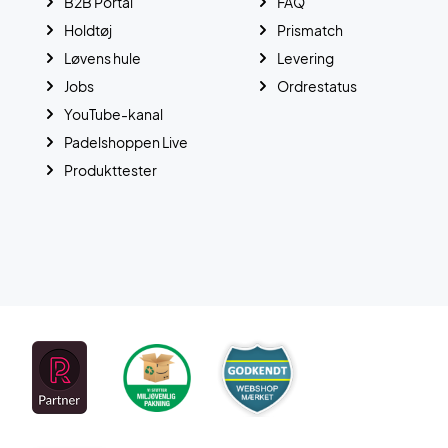
B2B Portal
FAQ
Holdtøj
Prismatch
Løvens hule
Levering
Jobs
Ordrestatus
YouTube-kanal
Padelshoppen Live
Produkttester