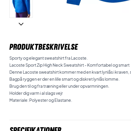
PRODUKTBESKRIVELSE
Sporty og elegant sweatshirt fra Lacoste.
Lacoste Sport Zip High Neck Sweatshirt - Komfortabel og smart
Denne Lacoste sweatshirt kommer med en kvart lynlås i kraven
Bagpå ryggen er der en lille smart og diskret lynlås lomme.
Brug den til og fra træning eller under opvarmningen.
Holder dig varm i al slags vejr
Materiale: Polyester og Elastane.
Specifikationer