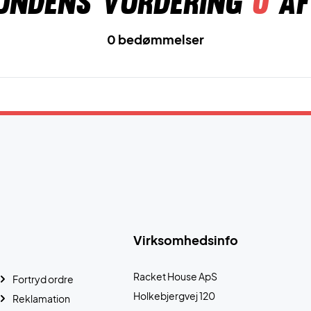
undens vurdering
0
af
0 bedømmelser
Virksomhedsinfo
Racket House ApS
Fortryd ordre
Holkebjergvej 120
Reklamation