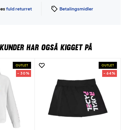
ges
fuld returret
Betalingsmidler
KUNDER HAR OGSÅ KIGGET PÅ
OUTLET
OUTLET
- 30%
- 64%