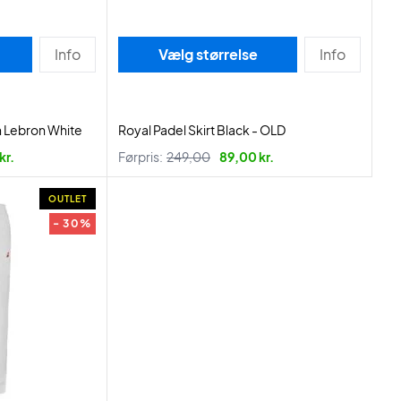
Info
Vælg størrelse
Info
 Lebron White
Royal Padel Skirt Black - OLD
kr.
Førpris:
249,00
89,00 kr.
OUTLET
- 30%