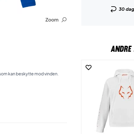
30 da
Zoom
ANDRE 
, som kan beskytte mod vinden.