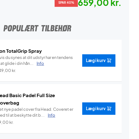
659,00 kr.
SPAR 40%
POPULÆRT TILBEHØR
on TotalGrip Spray
is du synes at dit udstyr har en tendens
Læg i kurv
l at glide i din hån...
Info
49,00
kr.
ead Basic Padel Full Size
overbag
Læg i kurv
et nye padel cover fra Head. Coveret er
d til at beskytte dit b...
Info
9,00
kr.