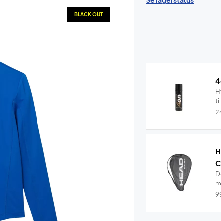
Se lagerstatus
BLACK OUT
4
Hv
ti
2
H
C
D
me
9