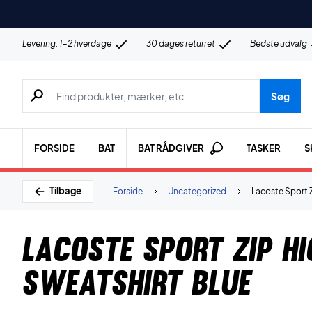
Levering: 1-2 hverdage
30 dages returret
Bedste udvalg
Søg efter produkter, mærker etc.
Søg
FORSIDE
BAT
BAT RÅDGIVER
TASKER
S
Tilbage
Forside
Uncategorized
Lacoste Sport 
Lacoste Sport Zip H
Sweatshirt Blue