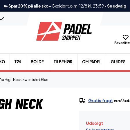
👟 Spar 20% på alle sko
-
Gælder t.o.m. 12/8 kl. 23:59
-
Se udvalg
Favoritter
KO
TØJ
BOLDE
TILBEHØR
OM PADEL
GUIDES
Zip High Neck Sweatshirt Blue
igh Neck
Gratis fragt
ved køb
Udsolgt