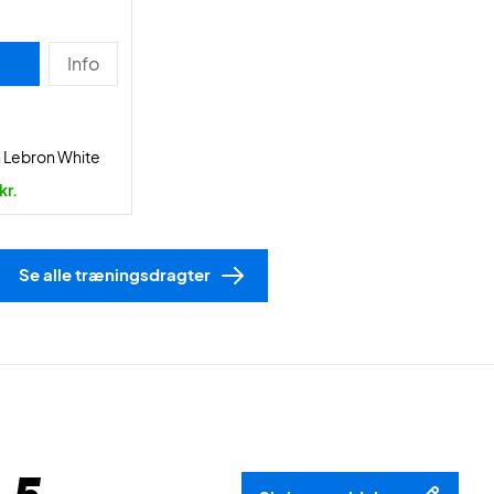
Info
n Lebron White
kr.
Se alle træningsdragter