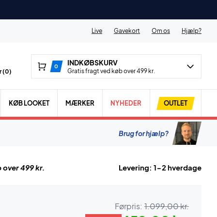
Live
Gavekort
Om os
Hjælp?
INDKØBSKURV
0
Gratis fragt ved køb over 499 kr.
 (
0
)
KØB LOOKET
MÆRKER
NYHEDER
OUTLET
Brug for hjælp?
 over 499 kr.
Levering: 1-2 hverdage
Førpris:
1.099,00 kr.