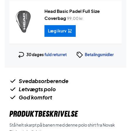
Head Basic Padel Full Size
Coverbag
99,00
kr.
Læg i kurv
30 dages
fuld returret
Betalingsmidler
Svedabsorberende
Letvægts polo
God komfort
PRODUKTBESKRIVELSE
Stå helt skarpt på banen med denne polo shirt fra Novak