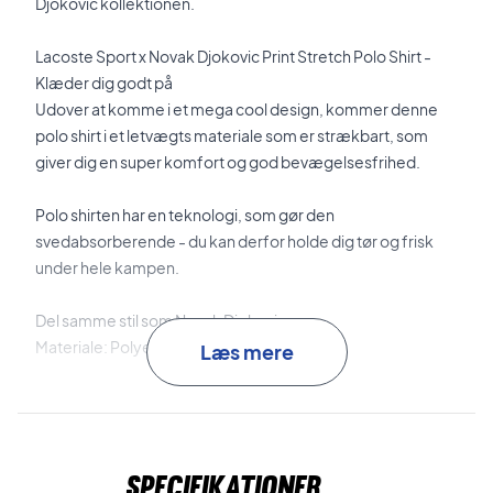
Djokovic kollektionen.
Lacoste Sport x Novak Djokovic Print Stretch Polo Shirt -
Klæder dig godt på
Udover at komme i et mega cool design, kommer denne
polo shirt i et letvægts materiale som er strækbart, som
giver dig en super komfort og god bevægelsesfrihed.
Polo shirten har en teknologi, som gør den
svedabsorberende - du kan derfor holde dig tør og frisk
under hele kampen.
Del samme stil som Novak Djokovic
Materiale: Polyester og elastane
Læs mere
Farve: Grøn.
Specifikationer