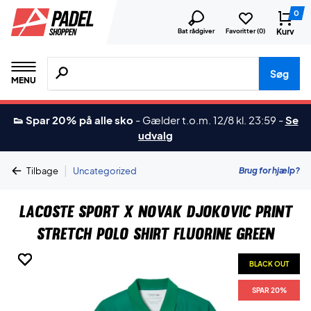
0
Kurv
Bat rådgiver
Favoritter (
0
)
Søg efter produkter, mærker etc.
Søg
MENU
👟 Spar 20% på alle sko
-
Gælder t.o.m. 12/8 kl. 23:59
-
Se
udvalg
|
Brug for hjælp?
Tilbage
Uncategorized
Lacoste Sport x Novak Djokovic Print
Stretch Polo Shirt Fluorine Green
BLACK OUT
BLACK OUT
BLACK OUT
BLACK OUT
BLACK OUT
BLACK OUT
SPAR 20%
SPAR 20%
SPAR 20%
SPAR 20%
SPAR 20%
SPAR 20%