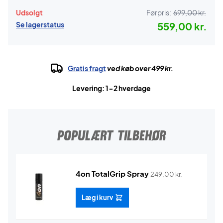
Udsolgt
Førpris:
699,00 kr.
Se lagerstatus
559,00 kr.
Gratis fragt
ved køb over 499 kr.
Levering: 1-2 hverdage
POPULÆRT TILBEHØR
4on TotalGrip Spray
249,00
kr.
Læg i kurv