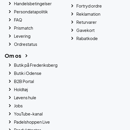
Handelsbetingelser
Fortryd ordre
Persondatapolitik
Reklamation
FAQ
Returvarer
Prismatch
Gavekort
Levering
Rabatkode
Ordrestatus
Om os
Butik på Frederiksberg
Butik i Odense
B2B Portal
Holdtøj
Løvens hule
Jobs
YouTube-kanal
Padelshoppen Live