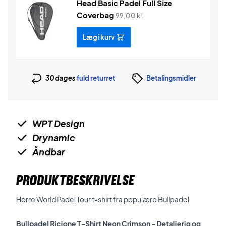
Head Basic Padel Full Size
Coverbag
99,00
kr.
Læg i kurv
30 dages
fuld returret
Betalingsmidler
WPT Design
Drynamic
Åndbar
PRODUKTBESKRIVELSE
Herre World Padel Tour t-shirt fra populære Bullpadel
Bullpadel Ricione T-Shirt Neon Crimson - Detaljerig og