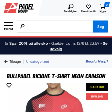
0
Kurv
Bat rådgiver
Favoritter (
0
)
Søg efter produkter, mærker etc.
Søg
MENU
👟 Spar 20% på alle sko
-
Gælder t.o.m. 12/8 kl. 23:59
-
Se
udvalg
|
Brug for hjælp?
Tilbage
Uncategorized
Bullpadel Ricione T-Shirt Neon Crimson
BLACK OUT
BLACK OUT
BLACK OUT
BLACK OUT
SPAR 20%
SPAR 20%
SPAR 20%
SPAR 20%