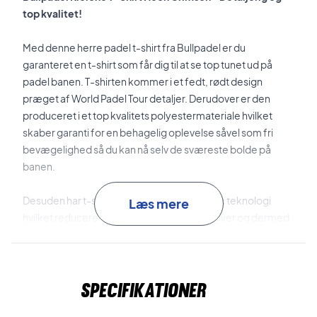
top kvalitet!
Med denne herre padel t-shirt fra Bullpadel er du
garanteret en t-shirt som får dig til at se top tunet ud på
padel banen. T-shirten kommer i et fedt, rødt design
præget af World Padel Tour detaljer. Derudover er den
produceret i et top kvalitets polyestermateriale hvilket
skaber garanti for en behagelig oplevelse såvel som fri
bevægelighed så du kan nå selv de sværeste bolde på
banen.
Desuden har t-shirten den smarte
Drynamic
teknologi
Læs mere
hvilket reducerer fugtigheden din krop afgiver og dermed
gør t-shirten mere åndbar.
World Padel Tour look og kvalitet - Shop den her!
Specifikationer
Farve: Rød med detaljer i sort.