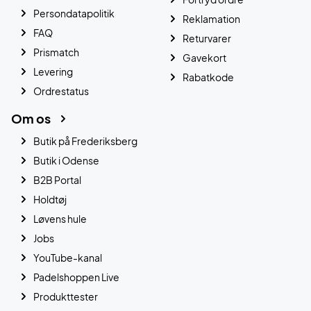
Persondatapolitik
Reklamation
FAQ
Returvarer
Prismatch
Gavekort
Levering
Rabatkode
Ordrestatus
Om os
Butik på Frederiksberg
Butik i Odense
B2B Portal
Holdtøj
Løvens hule
Jobs
YouTube-kanal
Padelshoppen Live
Produkttester