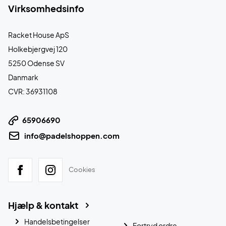
Virksomhedsinfo
Racket House ApS
Holkebjergvej 120
5250 Odense SV
Danmark
CVR: 36931108
65906690
info@padelshoppen.com
Cookies
Hjælp & kontakt
Handelsbetingelser
Fortryd ordre