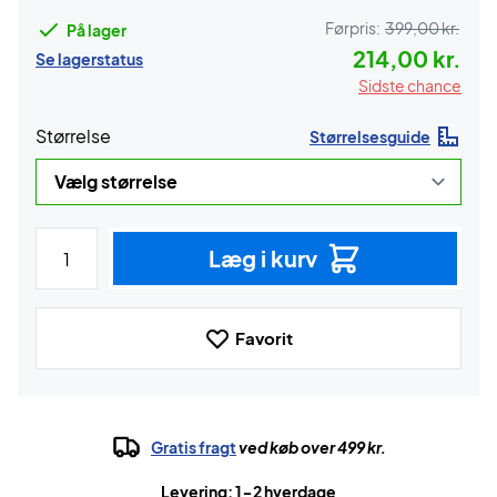
Førpris:
399,00 kr.
På lager
214,00 kr.
Se lagerstatus
Sidste chance
Størrelse
Størrelsesguide
Læg i kurv
Favorit
Gratis fragt
ved køb over 499 kr.
Levering: 1-2 hverdage