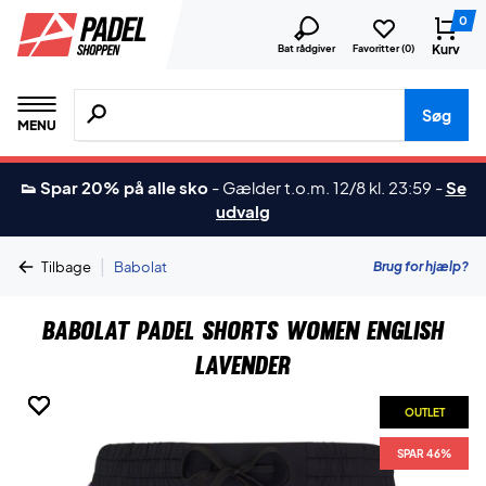
0
Kurv
Bat rådgiver
Favoritter (
0
)
Søg efter produkter, mærker etc.
Søg
MENU
👟 Spar 20% på alle sko
-
Gælder t.o.m. 12/8 kl. 23:59
-
Se
udvalg
|
Brug for hjælp?
Tilbage
Babolat
Babolat Padel Shorts Women English
Lavender
OUTLET
OUTLET
OUTLET
OUTLET
OUTLET
OUTLET
OUTLET
SPAR 46%
SPAR 46%
SPAR 46%
SPAR 46%
SPAR 46%
SPAR 46%
SPAR 46%