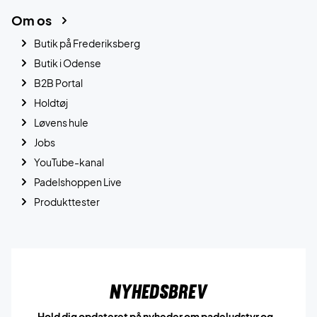
Om os
Butik på Frederiksberg
Butik i Odense
B2B Portal
Holdtøj
Løvens hule
Jobs
YouTube-kanal
Padelshoppen Live
Produkttester
Nyhedsbrev
Hold dig opdateret på nyheder om padeludstyr og -