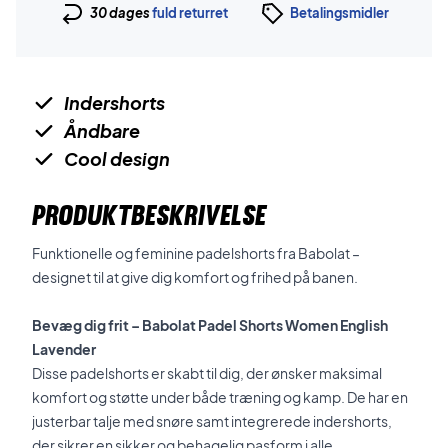
30 dages
fuld returret
Betalingsmidler
Indershorts
Åndbare
Cool design
PRODUKTBESKRIVELSE
Funktionelle og feminine padelshorts fra Babolat –
designet til at give dig komfort og frihed på banen.
Bevæg dig frit – Babolat Padel Shorts Women English
Lavender
Disse padelshorts er skabt til dig, der ønsker maksimal
komfort og støtte under både træning og kamp. De har en
justerbar talje med snøre samt integrerede indershorts,
der sikrer en sikker og behagelig pasform i alle