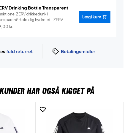
ERV Drinking Bottle Transparent
unktionel ZERV drikkedunk i
Læg i kurv
ansparent!Hold dig hydreret - ZERV ...
Info
9,00
kr.
ges
fuld returret
Betalingsmidler
KUNDER HAR OGSÅ KIGGET PÅ