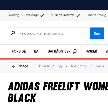
Levering: 1-2 hverdage
30 dages returret
Bedste udvalg
Søg efter produkter, mærker etc.
Søg
FORSIDE
BAT
BAT RÅDGIVER
TASKER
S
Tilbage
Forside
Tøj
T-shirt/Polo
Dame
Adidas Freelift Wom
Black