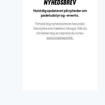
Nyhedsbrev
Hold dig opdateret på nyheder om
padeludstyr og -events.
Tilmeld dig nyhedsbrevet herunder.
Samtykke kan trækkes tilbage. Når du
tilmelder dig acceptere du vores
persondatapolitik.