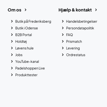
Om os
Hjælp & kontakt
Butik på Frederiksberg
Handelsbetingelser
Butik i Odense
Persondatapolitik
B2B Portal
FAQ
Holdtøj
Prismatch
Løvens hule
Levering
Jobs
Ordrestatus
YouTube-kanal
Padelshoppen Live
Produkttester