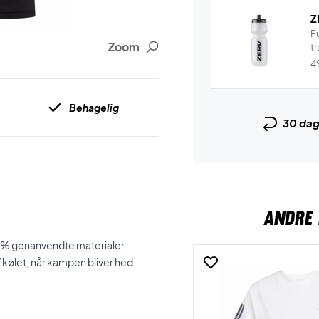
Z
F
Zoom
tr
4
Behagelig
30 da
ANDRE 
100% genanvendte materialer.
fkølet, når kampen bliver hed.