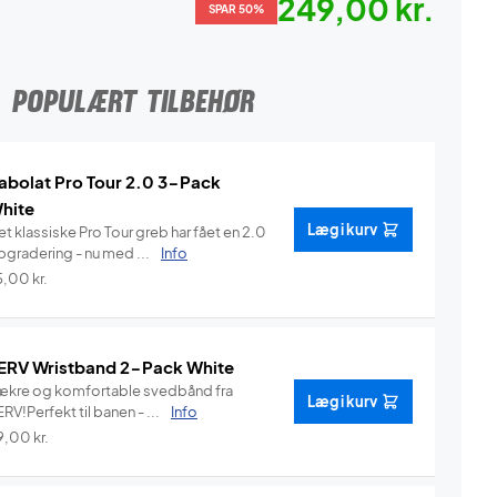
249,00 kr.
SPAR 50%
POPULÆRT TILBEHØR
abolat Pro Tour 2.0 3-Pack
hite
Læg i kurv
t klassiske Pro Tour greb har fået en 2.0
pgradering - nu med ...
Info
5,00
kr.
ERV Wristband 2-Pack White
ækre og komfortable svedbånd fra
Læg i kurv
RV!Perfekt til banen - ...
Info
9,00
kr.