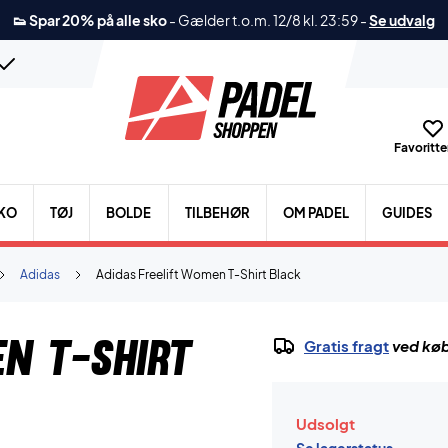
👟 Spar 20% på alle sko
-
Gælder t.o.m. 12/8 kl. 23:59
-
Se udvalg
Favoritter
KO
TØJ
BOLDE
TILBEHØR
OM PADEL
GUIDES
Adidas
Adidas Freelift Women T-Shirt Black
en T-Shirt
Gratis fragt
ved køb
Udsolgt