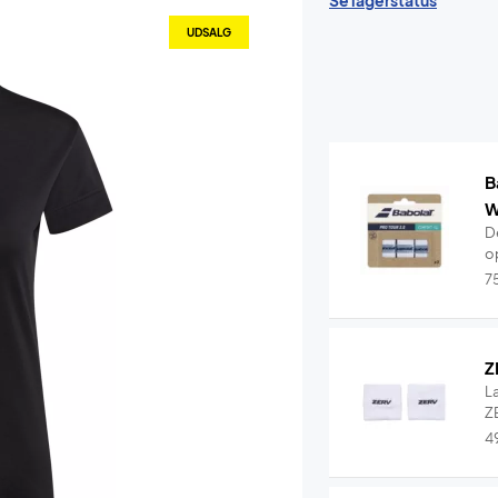
Se lagerstatus
UDSALG
B
W
De
o
7
Z
L
ZE
4