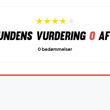
undens vurdering
0
af
0 bedømmelser