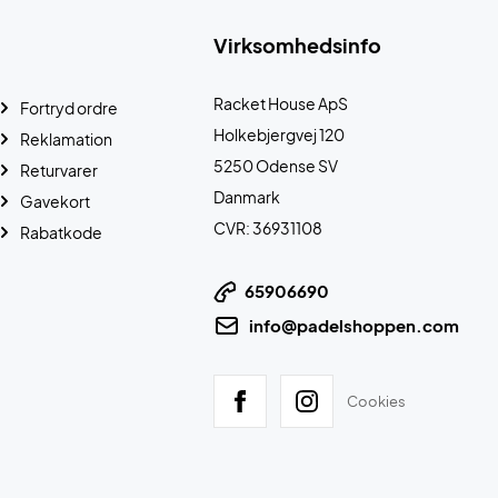
Virksomhedsinfo
Racket House ApS
Fortryd ordre
Holkebjergvej 120
Reklamation
5250 Odense SV
Returvarer
Danmark
Gavekort
CVR: 36931108
Rabatkode
65906690
info@padelshoppen.com
Cookies