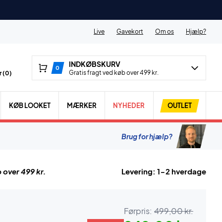
Live
Gavekort
Om os
Hjælp?
INDKØBSKURV
0
Gratis fragt ved køb over 499 kr.
 (
0
)
KØB LOOKET
MÆRKER
NYHEDER
OUTLET
Brug for hjælp?
 over 499 kr.
Levering: 1-2 hverdage
Førpris:
499,00 kr.