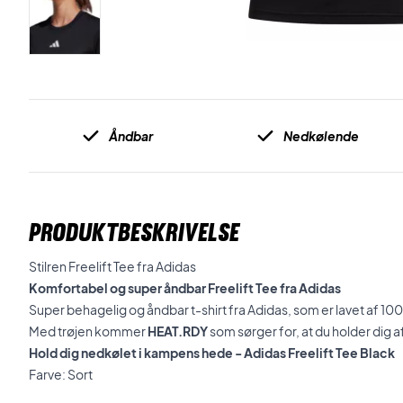
Åndbar
Nedkølende
PRODUKTBESKRIVELSE
Stilren Freelift Tee fra Adidas
Komfortabel og super åndbar Freelift Tee fra Adidas
Super behagelig og åndbar t-shirt fra Adidas, som er lavet af 
Med trøjen kommer
HEAT.RDY
som sørger for, at du holder dig a
Hold dig nedkølet i kampens hede - Adidas Freelift Tee Black
Farve: Sort