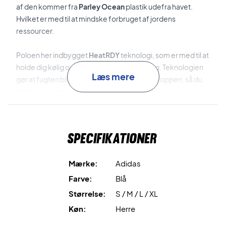
af den kommer fra
Parley Ocean
plastik udefra havet.
Hvilket er med til at mindske forbruget af jordens
ressourcer.
Poloen her indbygget
HeatRDY
teknologi, som er med til at
holde dig kølig og tør under hele din træning. Teknologien
Læs mere
gør at fugten bliver hurtigt trukket væk fra kroppen, så du
bedre kan koncentrere dig om din træning.
Dette gør denne polo til dit næste essentielle køb, så du
kan gå ud og dominer din modstander på banen.
Specifikationer
Hold dig tør og kølig under hele din træning!
Poloen kommer i en utrolig flot blå farve, med et gult adidas
Mærke:
Adidas
logo på brystet.
Farve:
Blå
Størrelse:
S / M / L / XL
Køn:
Herre