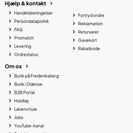
Hjælp & kontakt
Handelsbetingelser
Fortryd ordre
Persondatapolitik
Reklamation
FAQ
Returvarer
Prismatch
Gavekort
Levering
Rabatkode
Ordrestatus
Om os
Butik på Frederiksberg
Butik i Odense
B2B Portal
Holdtøj
Løvens hule
Jobs
YouTube-kanal