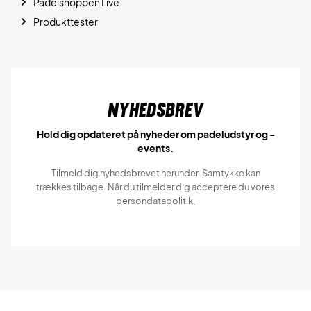
Padelshoppen Live
Produkttester
Nyhedsbrev
Hold dig opdateret på nyheder om padeludstyr og -
events.
Tilmeld dig nyhedsbrevet herunder. Samtykke kan
trækkes tilbage. Når du tilmelder dig acceptere du vores
persondatapolitik.