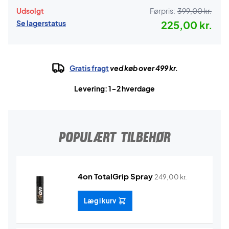
Udsolgt
Førpris:
399,00 kr.
Se lagerstatus
225,00 kr.
Gratis fragt
ved køb over 499 kr.
Levering: 1-2 hverdage
POPULÆRT TILBEHØR
4on TotalGrip Spray
249,00
kr.
Læg i kurv