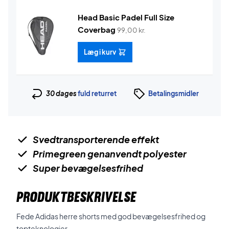
Head Basic Padel Full Size
Coverbag
99,00
kr.
Læg i kurv
30 dages
fuld returret
Betalingsmidler
Svedtransporterende effekt
Primegreen genanvendt polyester
Super bevægelsesfrihed
PRODUKTBESKRIVELSE
Fede Adidas herre shorts med god bevægelsesfrihed og
topteknologier.