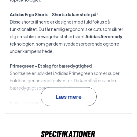
Adidas Ergo Shorts - Shorts du kan stole på!
Disse shorts til herre er designet med fuld fokus på
funktionalitet. Du får nemlig ergonomiske cuts som sikrer
dig en sublim bevægelsesfrihed samt
Adidas Aeroready
teknologien, som gør dem svedabsorberende og tørre
under kampens hede.
Primegreen - Et slag for bæredygtighed
Shortsene er udviklet i Adidas Primegreen som er super
holdbart genanvendt polyester. Du kan altså nu vinde i
bæredygtigt sportstøj med stil.
Læs mere
Elastik og snøre i livet
Materiale: 84% genanvendt polyester, 16% elastan
Farve: Sort med hvid
Adidas nr: GT7836
Specifikationer