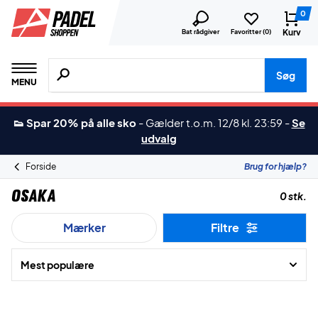
0
Kurv
Bat rådgiver
Favoritter (
0
)
Søg efter produkter, mærker etc.
Søg
MENU
👟 Spar 20% på alle sko
-
Gælder t.o.m. 12/8 kl. 23:59
-
Se
udvalg
Forside
Brug for hjælp?
Osaka
0 stk.
Mærker
Filtre
Mest populære