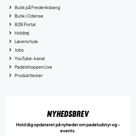
Butik på Frederiksberg
Butik i Odense
B2B Portal
Holdtøj
Løvens hule
Jobs
YouTube-kanal
Padelshoppen Live
Produkttester
Nyhedsbrev
Hold dig opdateret på nyheder om padeludstyr og -
events.