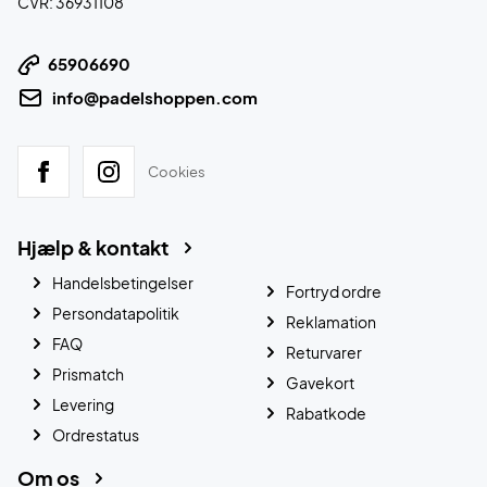
CVR: 36931108
65906690
info@padelshoppen.com
Cookies
Hjælp & kontakt
Handelsbetingelser
Fortryd ordre
Persondatapolitik
Reklamation
FAQ
Returvarer
Prismatch
Gavekort
Levering
Rabatkode
Ordrestatus
Om os