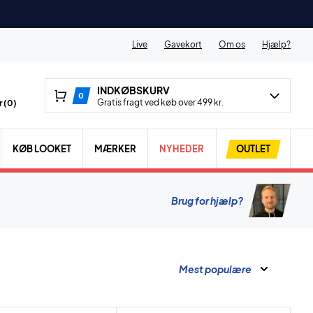
Live
Gavekort
Om os
Hjælp?
INDKØBSKURV
0
Gratis fragt ved køb over 499 kr.
 (
0
)
KØB LOOKET
MÆRKER
NYHEDER
OUTLET
Brug for hjælp?
Mest populære