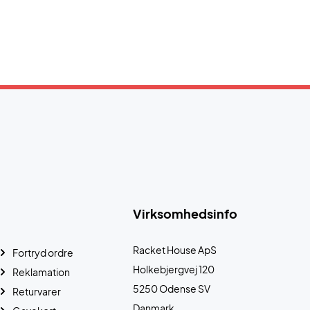
Virksomhedsinfo
Racket House ApS
Fortryd ordre
Holkebjergvej 120
Reklamation
5250 Odense SV
Returvarer
Danmark