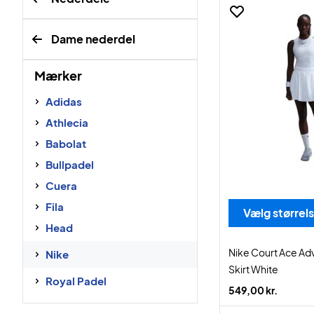
Dame nederdel
Mærker
Adidas
Athlecia
Babolat
Bullpadel
Cuera
Fila
Vælg størrel
Head
Nike Court Ace Ad
Nike
Skirt White
Royal Padel
549,00 kr.