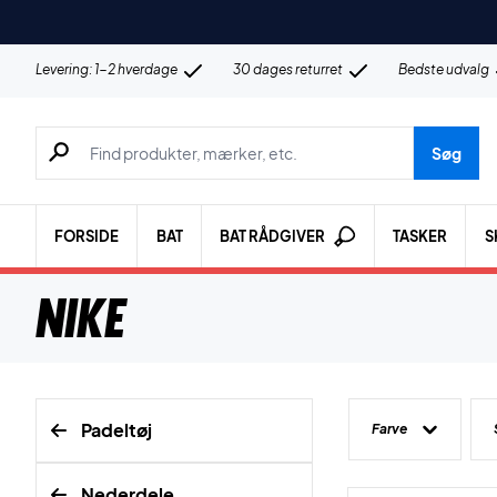
Levering: 1-2 hverdage
30 dages returret
Bedste udvalg
Søg efter produkter, mærker etc.
Søg
FORSIDE
BAT
BAT RÅDGIVER
TASKER
S
Nike
Padeltøj
Farve
Nederdele