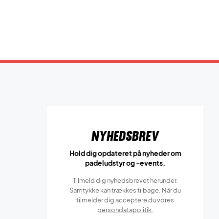
Nyhedsbrev
Hold dig opdateret på nyheder om
padeludstyr og -events.
Tilmeld dig nyhedsbrevet herunder.
Samtykke kan trækkes tilbage. Når du
tilmelder dig acceptere du vores
persondatapolitik.