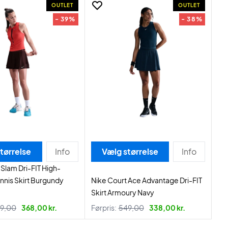
OUTLET
OUTLET
- 39%
- 38%
tørrelse
Info
Vælg størrelse
Info
 Slam Dri-FIT High-
nnis Skirt Burgundy
Nike Court Ace Advantage Dri-FIT
Skirt Armoury Navy
9,00
368,00 kr.
Førpris:
549,00
338,00 kr.