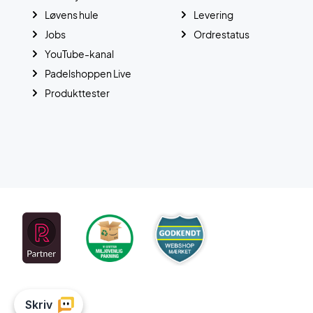
Løvens hule
Levering
Jobs
Ordrestatus
YouTube-kanal
Padelshoppen Live
Produkttester