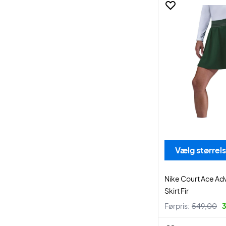
Vælg størrel
Nike Court Ace Ad
Skirt Fir
Førpris:
549,00
3