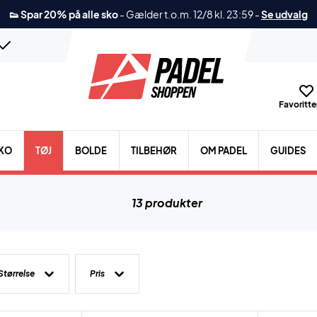
👟 Spar 20% på alle sko
-
Gælder t.o.m. 12/8 kl. 23:59
-
Se udvalg
Favoritter
KO
TØJ
BOLDE
TILBEHØR
OM PADEL
GUIDES
13 produkter
Størrelse
Pris