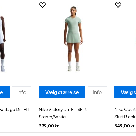
se
Info
Vælg størrelse
Info
Vælg s
vantage Dri-FIT
Nike Victory Dri-FIT Skirt
Nike Court
Steam/White
Skirt Black
399,00 kr.
549,00 kr.