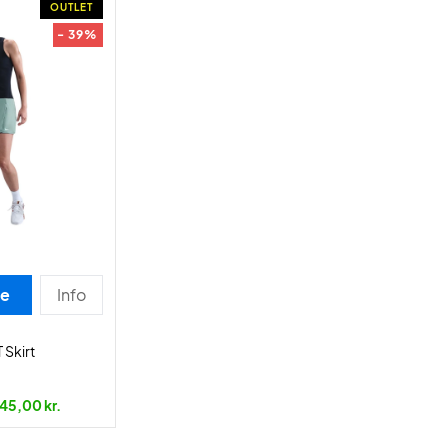
OUTLET
- 39%
se
Info
 Skirt
45,00 kr.