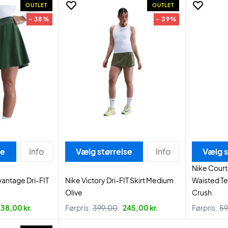
OUTLET
OUTLET
- 38%
- 39%
se
Info
Vælg størrelse
Info
Vælg s
Nike Court
vantage Dri-FIT
Nike Victory Dri-FIT Skirt Medium
Waisted Te
Olive
Crush
38,00 kr.
Førpris:
399,00
245,00 kr.
Førpris:
59