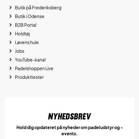
Butik på Frederiksberg
Butik i Odense
B2B Portal
Holdtøj
Løvens hule
Jobs
YouTube-kanal
Padelshoppen Live
Produkttester
Nyhedsbrev
Hold dig opdateret på nyheder om padeludstyr og -
events.