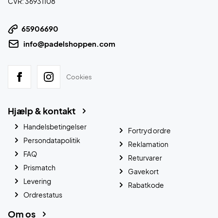
CVR: 36931108
65906690
info@padelshoppen.com
Cookies
Hjælp & kontakt
Handelsbetingelser
Fortryd ordre
Persondatapolitik
Reklamation
FAQ
Returvarer
Prismatch
Gavekort
Levering
Rabatkode
Ordrestatus
Om os