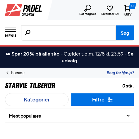
0
Kurv
Bat rådgiver
Favoritter (
0
)
Søg efter produkter, mærker etc.
Søg
MENU
👟 Spar 20% på alle sko
-
Gælder t.o.m. 12/8 kl. 23:59
-
Se
udvalg
Forside
Brug for hjælp?
Starvie Tilbehør
0 stk.
Kategorier
Filtre
Mest populære