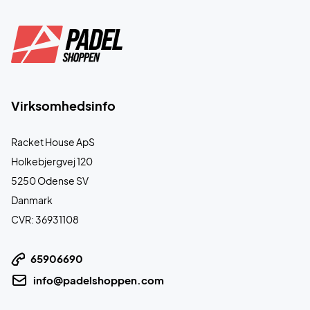
Virksomhedsinfo
Racket House ApS
Holkebjergvej 120
5250 Odense SV
Danmark
CVR: 36931108
65906690
info@padelshoppen.com