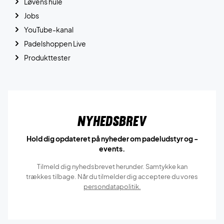
Løvens hule
Jobs
YouTube-kanal
Padelshoppen Live
Produkttester
Nyhedsbrev
Hold dig opdateret på nyheder om padeludstyr og -
events.
Tilmeld dig nyhedsbrevet herunder. Samtykke kan
trækkes tilbage. Når du tilmelder dig acceptere du vores
persondatapolitik.