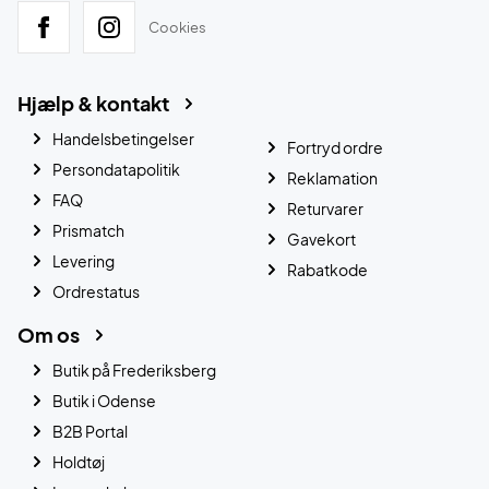
Cookies
Hjælp & kontakt
Handelsbetingelser
Fortryd ordre
Persondatapolitik
Reklamation
FAQ
Returvarer
Prismatch
Gavekort
Levering
Rabatkode
Ordrestatus
Om os
Butik på Frederiksberg
Butik i Odense
B2B Portal
Holdtøj