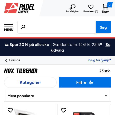
0
Kurv
Bat rådgiver
Favoritter (
0
)
Søg efter produkter, mærker etc.
Søg
MENU
👟 Spar 20% på alle sko
-
Gælder t.o.m. 12/8 kl. 23:59
-
Se
udvalg
Forside
Brug for hjælp?
Nox Tilbehør
13 stk.
Kategorier
Filtre
Mest populære