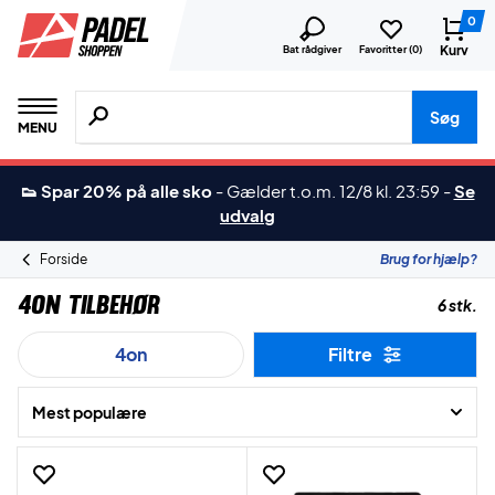
0
Kurv
Bat rådgiver
Favoritter (
0
)
Søg efter produkter, mærker etc.
Søg
MENU
👟 Spar 20% på alle sko
-
Gælder t.o.m. 12/8 kl. 23:59
-
Se
udvalg
Forside
Brug for hjælp?
4on Tilbehør
6 stk.
4on
Filtre
Mest populære