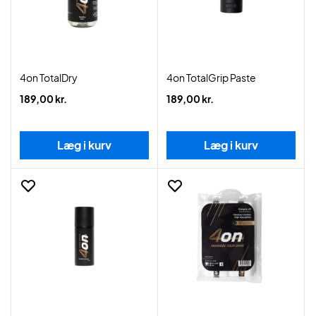
4on TotalDry
4on TotalGrip Paste
189,00 kr.
189,00 kr.
Læg i kurv
Læg i kurv