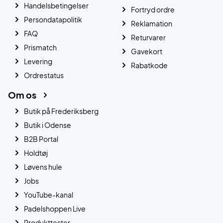
Handelsbetingelser
Fortryd ordre
Persondatapolitik
Reklamation
FAQ
Returvarer
Prismatch
Gavekort
Levering
Rabatkode
Ordrestatus
Om os
Butik på Frederiksberg
Butik i Odense
B2B Portal
Holdtøj
Løvens hule
Jobs
YouTube-kanal
Padelshoppen Live
Produkttester