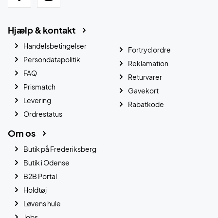
Hjælp & kontakt
Handelsbetingelser
Fortryd ordre
Persondatapolitik
Reklamation
FAQ
Returvarer
Prismatch
Gavekort
Levering
Rabatkode
Ordrestatus
Om os
Butik på Frederiksberg
Butik i Odense
B2B Portal
Holdtøj
Løvens hule
Jobs