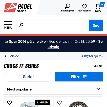
0
Kurv
Bat rådgiver
Favoritter (
0
)
Søg efter produkter, mærker etc.
Søg
MENU
👟 Spar 20% på alle sko
-
Gælder t.o.m. 12/8 kl. 23:59
-
Se
udvalg
Forside
Brug for hjælp?
Cross IT Series
4 stk.
Serier
Filtre
Mest populære
LIMITED