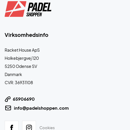
Virksomhedsinfo
Racket House ApS
Holkebjergvej 120
5250 Odense SV
Danmark
CVR: 36931108
65906690
info@padelshoppen.com
Cookies