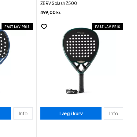
ZERV Splash Z500
499,00 kr.
FAST LAV PRIS
FAST LAV PRIS
Info
Læg i kurv
Info