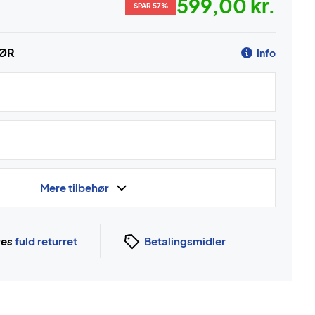
599,00 kr.
SPAR 57%
HØR
Info
Mere tilbehør
ges
fuld returret
Betalingsmidler