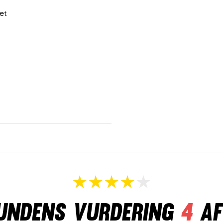
et
undens vurdering
4
af