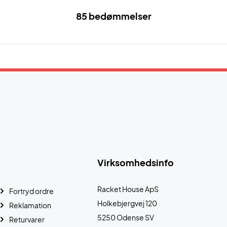
85 bedømmelser
Virksomhedsinfo
Racket House ApS
Fortryd ordre
Holkebjergvej 120
Reklamation
5250 Odense SV
Returvarer