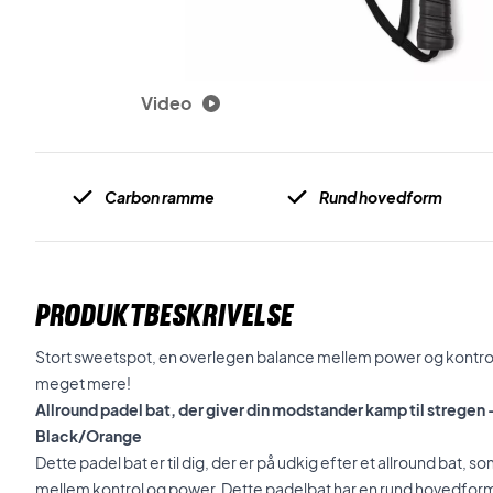
Video
Carbon ramme
Rund hovedform
PRODUKTBESKRIVELSE
Stort sweetspot, en overlegen balance mellem power og kontro
meget mere!
Allround padel bat, der giver din modstander kamp til stregen
Black/Orange
Dette padel bat er til dig, der er på udkig efter et allround bat,
mellem kontrol og power. Dette padelbat har en rund hovedform