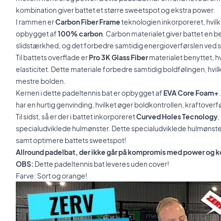
kombination giver battet et større sweetspot og ekstra power.
I rammen er
Carbon Fiber Frame
teknologien inkorporeret, hvil
opbygget af
100% carbon
. Carbon materialet giver battet en 
slidstærkhed, og det forbedre samtidig energioverførslen ved s
Til battets overflade er
Pro 3K Glass Fiber
materialet benyttet, h
elasticitet. Dette materiale forbedre samtidig boldfølingen, hvi
mestre bolden.
Kernen i dette padeltennis bat er opbygget af
EVA Core Foam+
har en hurtig genvinding, hvilket øger boldkontrollen, kraftoverf
Til sidst, så er der i battet inkorporeret
Curved Holes Tecnology
,
specialudviklede hulmønster. Dette specialudviklede hulmønst
samt optimere battets sweetspot!
Allround padelbat, der ikke går på kompromis med power og kon
OBS:
Dette padeltennis bat leveres uden cover!
Farve: Sort og orange!