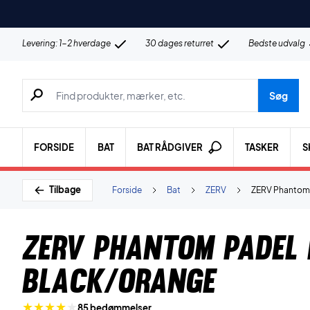
Levering: 1-2 hverdage
30 dages returret
Bedste udvalg
Søg efter produkter, mærker etc.
Søg
FORSIDE
BAT
BAT RÅDGIVER
TASKER
S
Tilbage
Forside
Bat
ZERV
ZERV Phantom 
ZERV Phantom Padel 
Black/Orange
85 bedømmelser