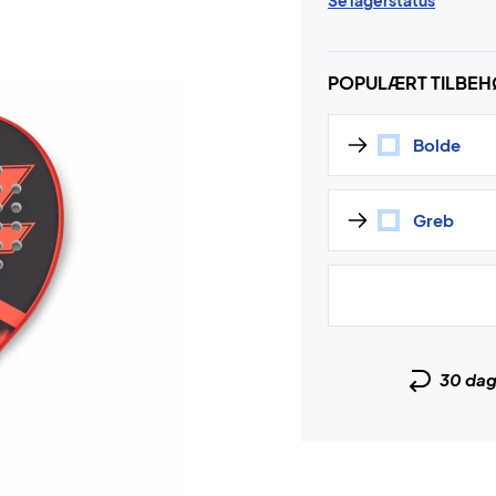
Se lagerstatus
POPULÆRT TILBE
Bolde
Greb
30 da