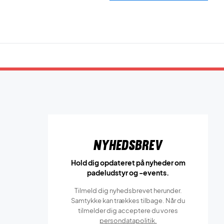
Nyhedsbrev
Hold dig opdateret på nyheder om
padeludstyr og -events.
Tilmeld dig nyhedsbrevet herunder.
Samtykke kan trækkes tilbage. Når du
tilmelder dig acceptere du vores
persondatapolitik.