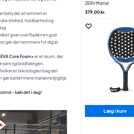
ZERV Miztral
379,00 kr.
ket betyder at rammen er
bedre stivhed, holdbarhed og
lag.
vilket giver overfladen en god
lket gør det nemmere for dig at
.
EVA Core Foam+
er et skum, der
ørslen og boldfølingen.
 hvilket er teknologien bag det
er gør battet mere manøvredygtigt
trol - køb det i dag!
Læg i kurv