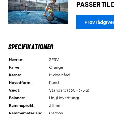
PASSER TIL 
Prøv rådgive
Specifikationer
Mærke:
ZERV
Farve:
Orange
Kerne:
Middelhård
Hovedform:
Rund
Vægt:
Standard (360-375 g)
Balance:
Høj (Hovedtung)
Rammeprofil:
38 mm
Rammemateriale:
Carbon