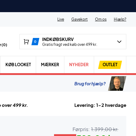
Live
Gavekort
Om os
Hjælp?
INDKØBSKURV
0
Gratis fragt ved køb over 499 kr.
 (
0
)
KØB LOOKET
MÆRKER
NYHEDER
OUTLET
Brug for hjælp?
 over 499 kr.
Levering: 1-2 hverdage
Førpris:
1.399,00 kr.