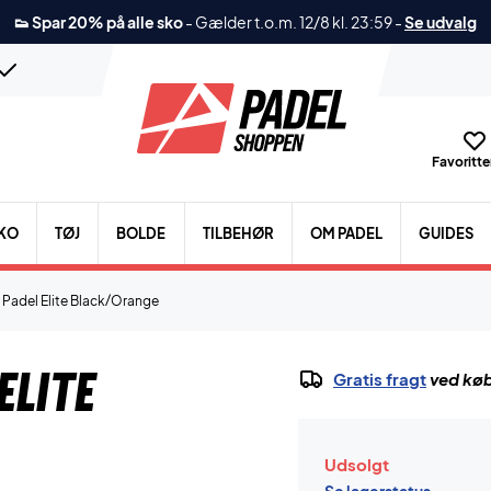
👟 Spar 20% på alle sko
-
Gælder t.o.m. 12/8 kl. 23:59
-
Se udvalg
Favoritter
KO
TØJ
BOLDE
TILBEHØR
OM PADEL
GUIDES
Padel Elite Black/Orange
Elite
Gratis fragt
ved køb
Udsolgt