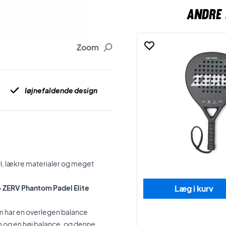
ANDRE 
Zoom
Iøjnefaldende design
l, lækre materialer og meget
 - ZERV Phantom Padel Elite
Læg i kurv
 som har en overlegen balance
 og en høj balance, og denne