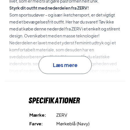
livet, som er med til at gøre pasformen helt unik.
Styrk dit outfit med nederdelen fra ZERV!
Som sportsudøver - og især i ketchersport, er det vigtigt
med et bevægelsesfrit outfit. Her har du svaret! Tøv ikke
med at købe denne nederdel fra ZERV i et enkelt og stilrent
design. Ovenikøbet med en masse teknologier!
Nederdelen er lavet med et yderst feminint udtryk og i et
komfortabelt materiale, som desuden har en
svedabsorberende effekt. Ydermere får du elastiske
indershorts, som er med til at styrke behagligeheden ved
Læs mere
brug af nederdelen. Undgå bl.a. varmeknopper og gnavsår
- og få samtidig en fantastisk følelse af frihed!
Oplev en højere grad af fleksibilitet når du spiller.
Specifikationer
Stå helt skarpt på træningsbanen med denne sports
nederdel fra ZERV! Din nye ynglingsnederdel til træning og
kamp. Bevæg dig frit og hurtigere end din modstander og
Mærke:
ZERV
styrk din selvtillid på banen. Den elastiske effekt gør, at
Farve:
Mørkeblå (Navy)
pasformen er perfekt til enhver kvindelig sportsudøver!