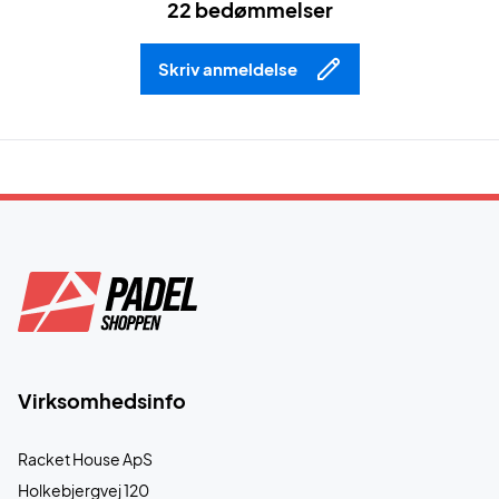
22 bedømmelser
Skriv anmeldelse
Virksomhedsinfo
Racket House ApS
Holkebjergvej 120