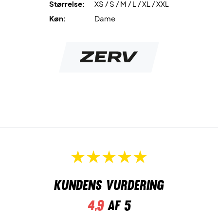
Størrelse:
XS / S / M / L / XL / XXL
Prøv den svedabsorberende skønhed i dag og få hurtig
levering!
Køn:
Dame
Farve: Mørkeblå
Materialer: 90% Polyester, 10% Elastan
Kundens vurdering
4,9
af 5