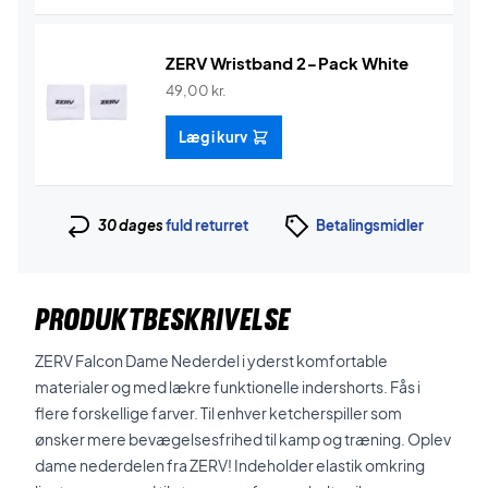
ZERV Wristband 2-Pack White
49,00
kr.
Læg i kurv
30 dages
fuld returret
Betalingsmidler
PRODUKTBESKRIVELSE
ZERV Falcon Dame Nederdel i yderst komfortable
materialer og med lækre funktionelle indershorts. Fås i
flere forskellige farver. Til enhver ketcherspiller som
ønsker mere bevægelsesfrihed til kamp og træning. Oplev
dame nederdelen fra ZERV! Indeholder elastik omkring