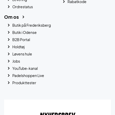
Rabatkode
Ordrestatus
Om os
Butik på Frederiksberg
Butik i Odense
B2B Portal
Holdtøj
Løvens hule
Jobs
YouTube-kanal
Padelshoppen Live
Produkttester