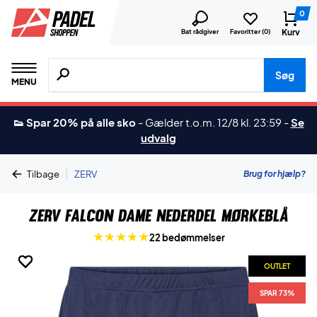
0
Kurv
Bat rådgiver
Favoritter (
0
)
Søg efter produkter, mærker etc.
Søg
MENU
👟 Spar 20% på alle sko
-
Gælder t.o.m. 12/8 kl. 23:59
-
Se
udvalg
|
Brug for hjælp?
Tilbage
ZERV
ZERV Falcon Dame Nederdel Mørkeblå
22 bedømmelser
OUTLET
OUTLET
OUTLET
OUTLET
OUTLET
SPAR 73%
SPAR 73%
SPAR 73%
SPAR 73%
SPAR 73%