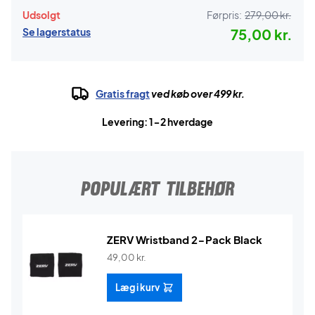
Udsolgt
Førpris:
279,00 kr.
Se lagerstatus
75,00 kr.
Gratis fragt
ved køb over 499 kr.
Levering: 1-2 hverdage
POPULÆRT TILBEHØR
ZERV Wristband 2-Pack Black
49,00
kr.
Læg i kurv