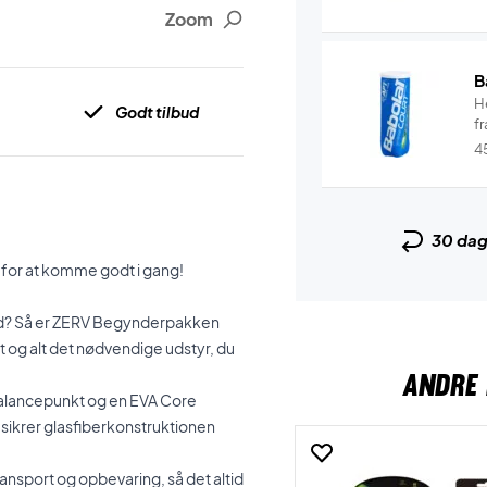
Zoom
B
He
Godt tilbud
fr
4
30 da
 for at komme godt i gang!
e med? Så er ZERV Begynderpakken
t og alt det nødvendige udstyr, du
ANDRE 
balancepunkt og en
EVA Core
 sikrer glasfiberkonstruktionen
ransport og opbevaring, så det altid