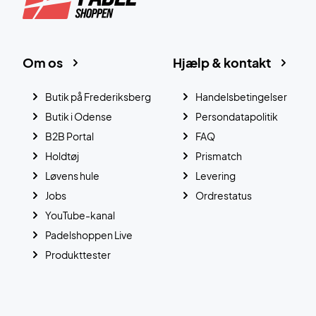
Om os
Hjælp & kontakt
Butik på Frederiksberg
Handelsbetingelser
Butik i Odense
Persondatapolitik
B2B Portal
FAQ
Holdtøj
Prismatch
Løvens hule
Levering
Jobs
Ordrestatus
YouTube-kanal
Padelshoppen Live
Produkttester