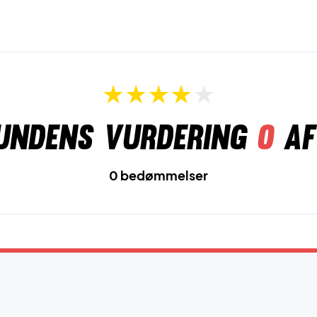
undens vurdering
0
af
0 bedømmelser