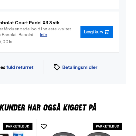
abolat Court Padel X3 3 stk
r får du en padel bold i højeste kvalitet
Læg i kurv
a Babolat. Babolat...
Info
5,00
kr.
ges
fuld returret
Betalingsmidler
KUNDER HAR OGSÅ KIGGET PÅ
PAKKETILBUD
PAKKETILBUD