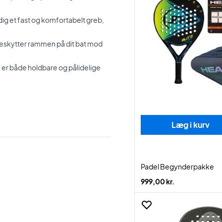
dig et fast og komfortabelt greb,
eskytter rammen på dit bat mod
 er både holdbare og pålidelige
Læg i kurv
Padel Begynderpakke
999,00 kr.