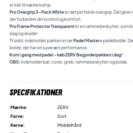
er klar til næste kamp.
Pro Overgrip 3-Pack White
er det perfekte overgrip. Det giver 
der forbedrer din kontrol og komfort.
Pro Frame Protector Transparent
er en rammebeskytter, som b
slag og skader.
Til sidst, indeholder pakken et rør
Padel Master+
padelbolde. De
bolde, der har en suveræn performance.
Kom i gang med padel - køb ZERV Begynderpakken i dag!
OBS:
Indeholder bat, cover, greb, rammebeskytter og bolde.
Specifikationer
Mærke:
ZERV
Farve:
Sort
Kerne:
Middelhård