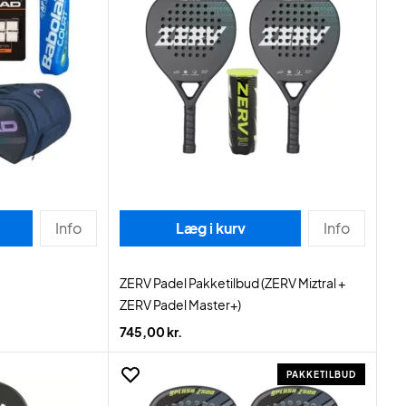
Info
Læg i kurv
Info
ZERV Padel Pakketilbud (ZERV Miztral +
ZERV Padel Master+)
745,00 kr.
PAKKETILBUD