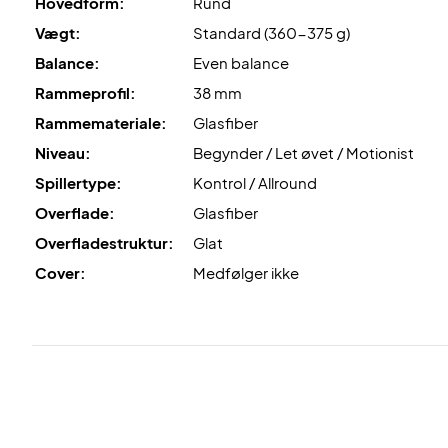
Hovedform:
Rund
Vægt:
Standard (360-375 g)
Balance:
Even balance
Rammeprofil:
38 mm
Rammemateriale:
Glasfiber
Niveau:
Begynder / Let øvet / Motionist
Spillertype:
Kontrol / Allround
Overflade:
Glasfiber
Overfladestruktur:
Glat
Cover:
Medfølger ikke