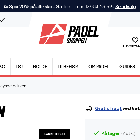
👟 Spar 20% på alle sko
-
Gælder t.o.m. 12/8 kl. 23:59
-
Se udvalg
Favoritter
KO
TØJ
BOLDE
TILBEHØR
OM PADEL
GUIDES
egynderpakken
n
Gratis fragt
ved køb
På lager
(7 stk.)
PAKKETILBUD