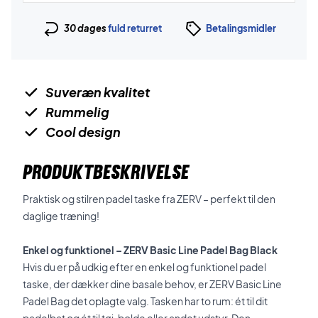
30 dages
fuld returret
Betalingsmidler
Suveræn kvalitet
Rummelig
Cool design
PRODUKTBESKRIVELSE
Praktisk og stilren padel taske fra ZERV – perfekt til den
daglige træning!
Enkel og funktionel – ZERV Basic Line Padel Bag Black
Hvis du er på udkig efter en enkel og funktionel padel
taske, der dækker dine basale behov, er ZERV Basic Line
Padel Bag det oplagte valg. Tasken har to rum: ét til dit