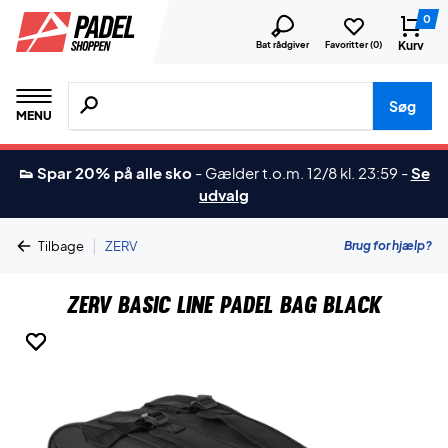
0
Kurv
Bat rådgiver
Favoritter (
0
)
Søg efter produkter, mærker etc.
Søg
MENU
👟 Spar 20% på alle sko
-
Gælder t.o.m. 12/8 kl. 23:59
-
Se
udvalg
|
Brug for hjælp?
Tilbage
ZERV
ZERV Basic Line Padel Bag Black