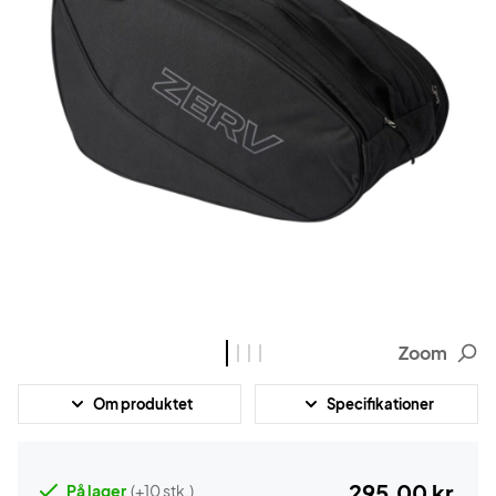
Zoom
Om produktet
Specifikationer
295,00 kr.
På lager
(+10 stk.)