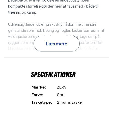
padelbat og ét til tøj, bolde eller andet udstyr. Den
kompakte størrelse gør den nem at have med – både til
træning og kamp.
Udvendigt finder du en praktisk lynlåslomme til mindre
genstande som mobil, pung og nøgler. Tasken bæres nemt
via de justerbare skulderstropper, så du kan tage den på
ryggen som en rygsæk – ideelt til dig, der er på farten. Det
Læs mere
klassiske sorte design med ZERV-logoet giver tasken et
rent og sporty udtryk.
Få styr på udstyret – køb din ZERV padel taske i dag!
Specifikationer
Farve:
Sort.
Mærke:
ZERV
Farve:
Sort
Tasketype:
2-rums taske