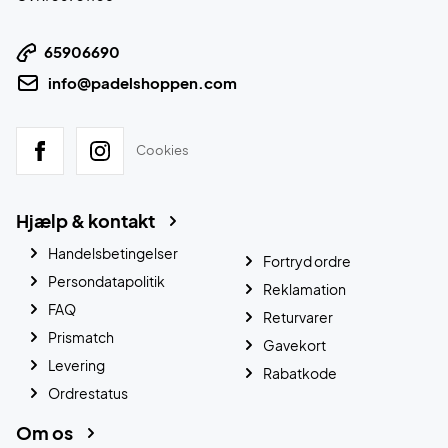
65906690
info@padelshoppen.com
Cookies
Hjælp & kontakt
Handelsbetingelser
Fortryd ordre
Persondatapolitik
Reklamation
FAQ
Returvarer
Prismatch
Gavekort
Levering
Rabatkode
Ordrestatus
Om os