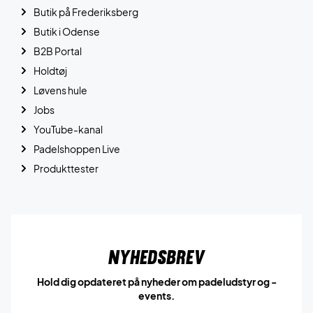
Butik på Frederiksberg
Butik i Odense
B2B Portal
Holdtøj
Løvens hule
Jobs
YouTube-kanal
Padelshoppen Live
Produkttester
Nyhedsbrev
Hold dig opdateret på nyheder om padeludstyr og -
events.