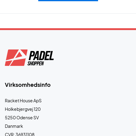
Virksomhedsinfo
Racket House ApS
Holkebjergvej 120
5250 Odense SV
Danmark
CVR: 36931108