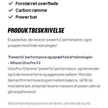
Forstørret overflade
Carbon ramme
Power bat
PRODUKTBESKRIVELSE
Et padel bat, der leverer 'powerful' perfomance, og er
proppet med fede teknologier!
'Powerful' performance og sprækfuld af teknologier
- Wilson Ultra Pro V2
Ultra Pro V2 leverer 'powerful' performance, og henvender
sig til de mere erfarne og aggressive spillere. Med det
diamantformet hoved og en mellem balance, så får du,
med dette bat, et bat der leverer massere af power uden at
gå ned på kontrol!
Wilson har inkorporeret to af deres, i skrivende stund.