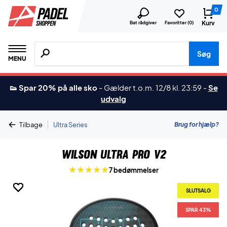
0
Kurv
Bat rådgiver
Favoritter (
0
)
Søg efter produkter, mærker etc.
Søg
MENU
👟 Spar 20% på alle sko
-
Gælder t.o.m. 12/8 kl. 23:59
-
Se
udvalg
|
Brug for hjælp?
Tilbage
Ultra Series
Wilson Ultra Pro V2
7 bedømmelser
SLUTSALG
SLUTSALG
SLUTSALG
SLUTSALG
SLUTSALG
SLUTSALG
SPAR 43%
SPAR 43%
SPAR 43%
SPAR 43%
SPAR 43%
SPAR 43%