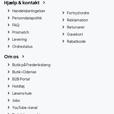
Hjælp & kontakt
Handelsbetingelser
Fortryd ordre
Persondatapolitik
Reklamation
FAQ
Returvarer
Prismatch
Gavekort
Levering
Rabatkode
Ordrestatus
Om os
Butik på Frederiksberg
Butik i Odense
B2B Portal
Holdtøj
Løvens hule
Jobs
YouTube-kanal