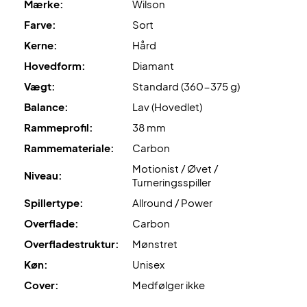
Mærke:
Wilson
Power Pillar
er teknologien der ligger bag battets 'bro'.
Farve:
Sort
Den special designet
Power Pillar
'bro' giver en bedre
stabilitet samt mere power!
Kerne:
Hård
Hovedform:
Diamant
Sublime Grip
er grebet, der har en ideel blanding af
Vægt:
Standard (360-375 g)
blødhed, 'tack' og komfort, og har ekstra fugtabsorption
Balance:
Lav (Hovedlet)
gennem mikroperforeringer i grebets overflade.
Rammeprofil:
38 mm
Køb det suveræne 'power' padel bat i dag - til en skarp
Rammemateriale:
Carbon
pris
Motionist / Øvet /
Niveau:
Turneringsspiller
OBS:
Leveres uden cover!
Spillertype:
Allround / Power
Farve: Sort og blå!
Overflade:
Carbon
Overfladestruktur:
Mønstret
Køn:
Unisex
Cover:
Medfølger ikke