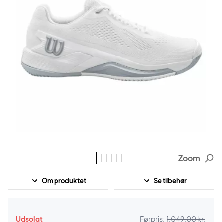
Zoom
Om produktet
Se tilbehør
Udsolgt
Førpris:
1.049,00 kr.