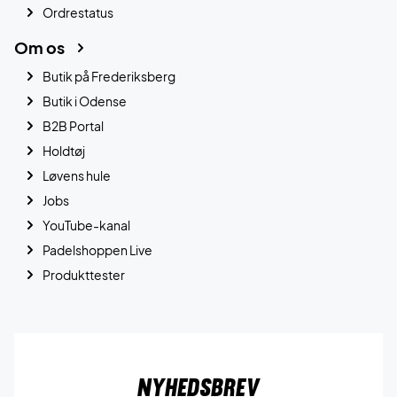
Ordrestatus
Om os
Butik på Frederiksberg
Butik i Odense
B2B Portal
Holdtøj
Løvens hule
Jobs
YouTube-kanal
Padelshoppen Live
Produkttester
Nyhedsbrev