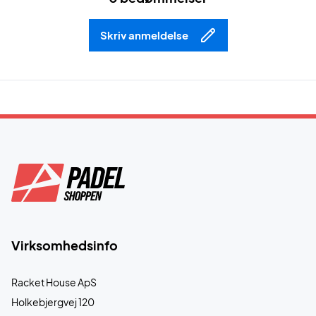
Skriv anmeldelse
Virksomhedsinfo
Racket House ApS
Holkebjergvej 120