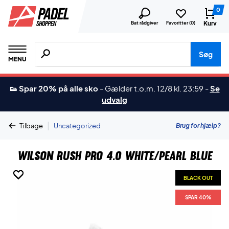
0
Kurv
Bat rådgiver
Favoritter (
0
)
Søg efter produkter, mærker etc.
Søg
MENU
👟 Spar 20% på alle sko
-
Gælder t.o.m. 12/8 kl. 23:59
-
Se
udvalg
|
Brug for hjælp?
Tilbage
Uncategorized
Wilson Rush Pro 4.0 White/Pearl Blue
BLACK OUT
BLACK OUT
BLACK OUT
BLACK OUT
BLACK OUT
BLACK OUT
SPAR 40%
SPAR 40%
SPAR 40%
SPAR 40%
SPAR 40%
SPAR 40%