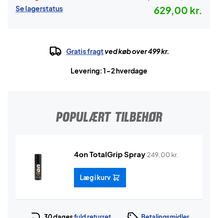
Se lagerstatus
629,00 kr.
Gratis fragt
ved køb over 499 kr.
Levering: 1-2 hverdage
POPULÆRT TILBEHØR
4on TotalGrip Spray
249,00
kr.
Læg i kurv
30 dages
fuld returret
Betalingsmidler