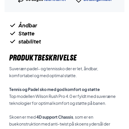
Åndbar
Støtte
stabilitet
PRODUKTBESKRIVELSE
Suveræn padel- og tennissko der er let, åndbar,
komfortabel og med optimal støtte.
Tennis og Padel sko med god komfort og støtte
Top modellen Wilson Rush Pro 4.0 er fyldt med suveræne
teknologier for optimal komfort og støtte på banen.
Skoen er med
4D support Chassis
, som er en
buekonstruktion med anti-twist på skoens ydersål der