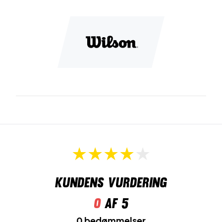
Kundens vurdering
0
af 5
0 bedømmelser