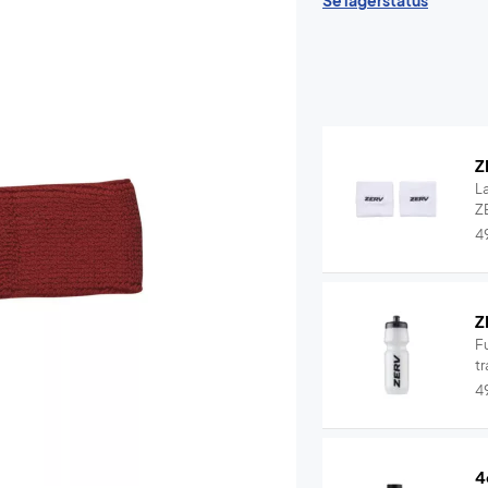
Se lagerstatus
Z
L
ZE
4
Z
F
tr
4
4