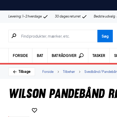
Levering: 1-2 hverdage
30 dages returret
Bedste udvalg
Søg efter produkter, mærker etc.
Søg
FORSIDE
BAT
BAT RÅDGIVER
TASKER
S
Tilbage
Forside
Tilbehør
Svedbånd / Pandebå
Wilson Pandebånd R