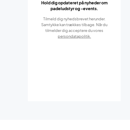
Hold dig opdateret på nyheder om
padeludstyr og -events.
Tilmeld dig nyhedsbrevet herunder.
Samtykke kan trækkes tilbage. Når du
tilmelder dig acceptere du vores
persondatapolitik.