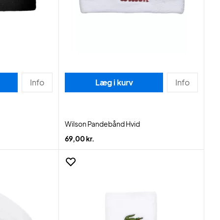
Info
Læg i kurv
Info
Wilson Pandebånd Hvid
69,00 kr.