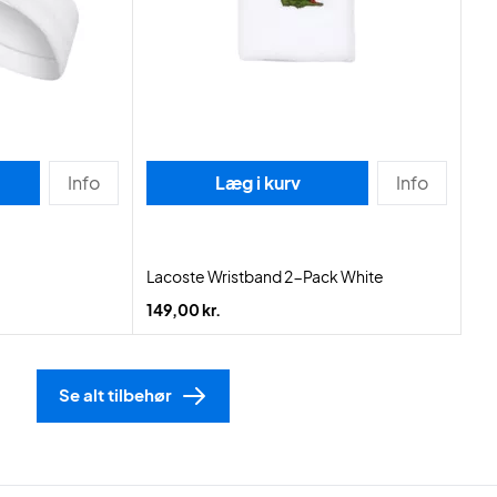
Info
Læg i kurv
Info
Lacoste Wristband 2-Pack White
149,00 kr.
Se alt tilbehør