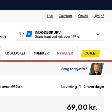
Live
Gavekort
Om os
Hjælp?
INDKØBSKURV
0
Gratis fragt ved køb over 499 kr.
 (
0
)
KØB LOOKET
MÆRKER
NYHEDER
OUTLET
Brug for hjælp?
 over 499 kr.
Levering: 1-2 hverdage
69,00 kr.