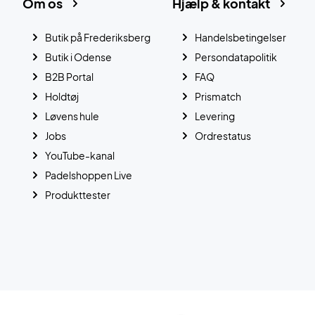
Om os
Hjælp & kontakt
Butik på Frederiksberg
Handelsbetingelser
Butik i Odense
Persondatapolitik
B2B Portal
FAQ
Holdtøj
Prismatch
Løvens hule
Levering
Jobs
Ordrestatus
YouTube-kanal
Padelshoppen Live
Produkttester