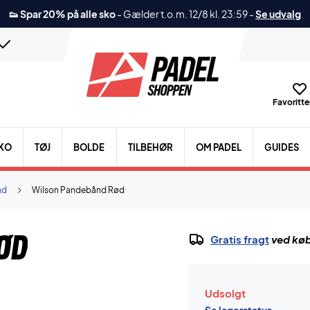
👟 Spar 20% på alle sko
-
Gælder t.o.m. 12/8 kl. 23:59
-
Se udvalg
Favoritter
KO
TØJ
BOLDE
TILBEHØR
OM PADEL
GUIDES
nd
Wilson Pandebånd Rød
ød
Gratis fragt
ved køb
Udsolgt