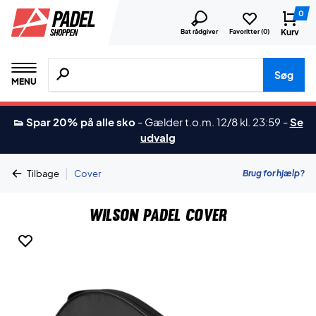
0
Kurv
Bat rådgiver
Favoritter (
0
)
Søg efter produkter, mærker etc.
Søg
MENU
👟 Spar 20% på alle sko
-
Gælder t.o.m. 12/8 kl. 23:59
-
Se
udvalg
|
Brug for hjælp?
Tilbage
Cover
Wilson Padel Cover