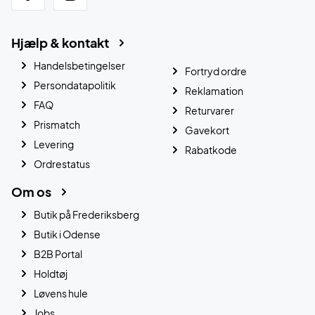
Hjælp & kontakt
Handelsbetingelser
Fortryd ordre
Persondatapolitik
Reklamation
FAQ
Returvarer
Prismatch
Gavekort
Levering
Rabatkode
Ordrestatus
Om os
Butik på Frederiksberg
Butik i Odense
B2B Portal
Holdtøj
Løvens hule
Jobs