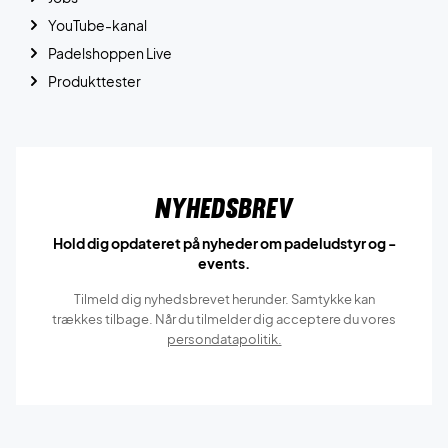
YouTube-kanal
Padelshoppen Live
Produkttester
Nyhedsbrev
Hold dig opdateret på nyheder om padeludstyr og -
events.
Tilmeld dig nyhedsbrevet herunder. Samtykke kan
trækkes tilbage. Når du tilmelder dig acceptere du vores
persondatapolitik.