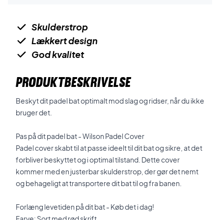
Skulderstrop
Lækkert design
God kvalitet
PRODUKTBESKRIVELSE
Beskyt dit padel bat optimalt mod slag og ridser, når du ikke
bruger det.
Pas på dit padel bat - Wilson Padel Cover
Padel cover skabt til at passe ideelt til dit bat og sikre, at det
forbliver beskyttet og i optimal tilstand. Dette cover
kommer med en justerbar skulderstrop, der gør det nemt
og behageligt at transportere dit bat til og fra banen.
Forlæng levetiden på dit bat - Køb det i dag!
Farve: Sort med rød skrift.