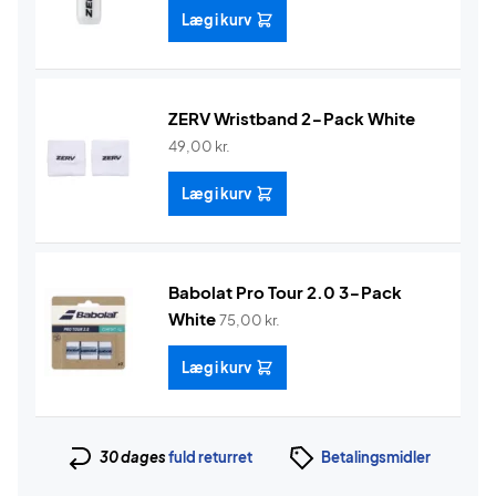
Læg i kurv
ZERV Wristband 2-Pack White
49,00
kr.
Læg i kurv
Babolat Pro Tour 2.0 3-Pack
White
75,00
kr.
Læg i kurv
30 dages
fuld returret
Betalingsmidler