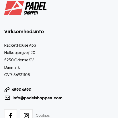
Virksomhedsinfo
Racket House ApS
Holkebjergvej 120
5250 Odense SV
Danmark
CVR: 36931108
65906690
info@padelshoppen.com
Cookies