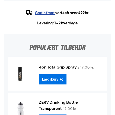
Gratis fragt
ved køb over 499 kr.
Levering: 1-2 hverdage
POPULÆRT TILBEHØR
4on TotalGrip Spray
249,00
kr.
Læg i kurv
ZERV Drinking Bottle
Transparent
49,00
kr.