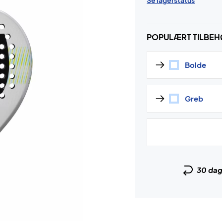
Se lagerstatus
POPULÆRT TILBE
Bolde
Greb
30 da