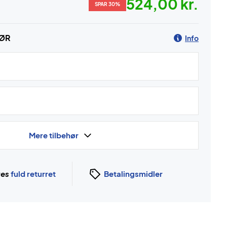
524,00 kr.
SPAR 30%
HØR
Info
Mere tilbehør
ges
fuld returret
Betalingsmidler