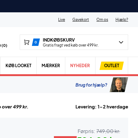
Live
Gavekort
Om os
Hjælp?
INDKØBSKURV
0
Gratis fragt ved køb over 499 kr.
 (
0
)
KØB LOOKET
MÆRKER
NYHEDER
OUTLET
Brug for hjælp?
 over 499 kr.
Levering: 1-2 hverdage
Førpris:
749,00 kr.