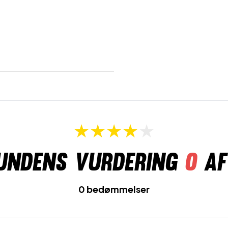
undens vurdering
0
af
0 bedømmelser