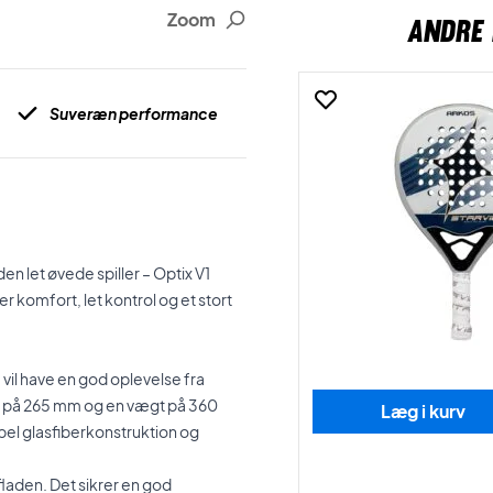
Zoom
ANDRE 
Suveræn performance
n let øvede spiller – Optix V1
r komfort, let kontrol og et stort
 vil have en god oplevelse fra
kt på 265 mm og en vægt på 360
Læg i kurv
abel glasfiberkonstruktion og
fladen. Det sikrer en god