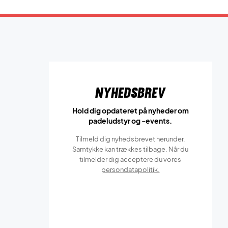
Nyhedsbrev
Hold dig opdateret på nyheder om
padeludstyr og -events.
Tilmeld dig nyhedsbrevet herunder.
Samtykke kan trækkes tilbage. Når du
tilmelder dig acceptere du vores
persondatapolitik.