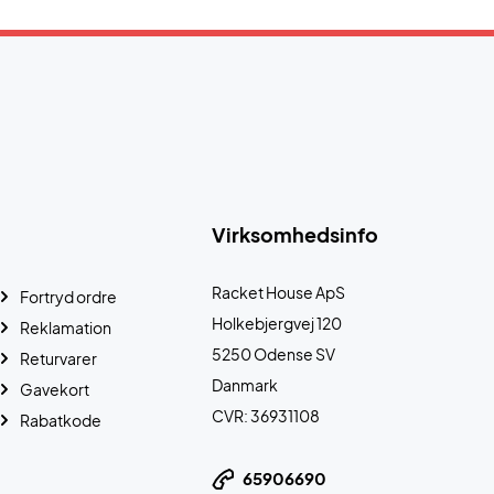
Virksomhedsinfo
Racket House ApS
Fortryd ordre
Holkebjergvej 120
Reklamation
5250 Odense SV
Returvarer
Danmark
Gavekort
CVR: 36931108
Rabatkode
65906690