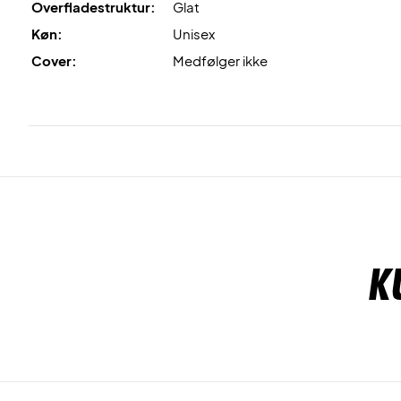
Overfladestruktur:
Glat
Køn:
Unisex
Cover:
Medfølger ikke
K