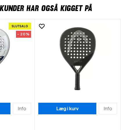
KUNDER HAR OGSÅ KIGGET PÅ
SLUTSALG
- 20%
Info
Læg i kurv
Info