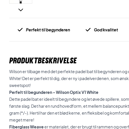
Perfekt til begynderen
God kvalitet
PRODUKTBESKRIVELSE
Wilson er tilbage med det perfekte padel bat til begynderen og de
White! Det er perfekt til dig, der er ny i padelverdenen, som ønske
sweetspot!
Perfelt til begunderen – Wilson Optix V1 White
Dette padel bat er ideelt til begyndere og let øvede spillere, som
første slag. Det har en rund hovedform, et mellem balancepun
gram (*/-). Hertil har den et blød kerne, en fleksibel og komfort
meget mere!
Fiberglass Weave
er materialet, der er brugt til rammen og over