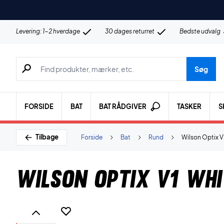
Levering: 1-2 hverdage
30 dages returret
Bedste udvalg
Søg efter produkter, mærker etc.
Søg
FORSIDE
BAT
BAT RÅDGIVER
TASKER
S
Tilbage
Forside
Bat
Rund
Wilson Optix V
Wilson Optix V1 Whi