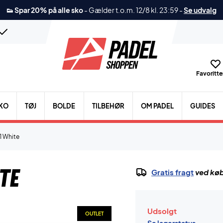
👟 Spar 20% på alle sko
-
Gælder t.o.m. 12/8 kl. 23:59
-
Se udvalg
Favoritter
KO
TØJ
BOLDE
TILBEHØR
OM PADEL
GUIDES
1 White
te
Gratis fragt
ved køb
Udsolgt
OUTLET