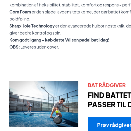
kombination af fleksibilitet, stabilitet, komfort og respons – perfe
Core Foam
er den bløde lavdensitets kerne, der gør battet komf
boldføling.
Sharp Hole Technology
er den avancerede hulboringsteknik, de
giver bedre kontrol og spin.
Kom godt i gang – køb dette Wilson padel bat i dag!
OBS:
Leveres uden cover.
BAT RÅDGIVER
FIND BATTET
PASSER TIL 
Prøv rådgive