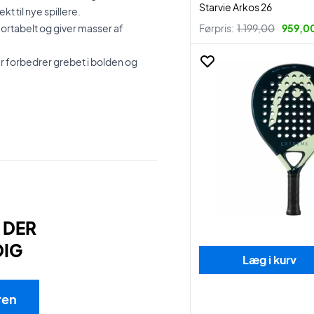
Starvie Arkos 26
kt til nye spillere.
ortabelt og giver masser af
Førpris:
1.199,00
959,00
r forbedrer grebet i bolden og
 DER
DIG
Læg i kurv
ren