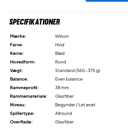
Specifikationer
Mærke:
Wilson
Farve:
Hvid
Kerne:
Blød
Hovedform:
Rund
Vægt:
Standard (360-375 g)
Balance:
Even balance
Rammeprofil:
38 mm
Rammemateriale:
Glasfiber
Niveau:
Begynder / Let øvet
Spillertype:
Allround
Overflade:
Glasfiber