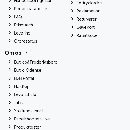
Handelsbetingelser
Fortryd ordre
Persondatapolitik
Reklamation
FAQ
Returvarer
Prismatch
Gavekort
Levering
Rabatkode
Ordrestatus
Om os
Butik på Frederiksberg
Butik i Odense
B2B Portal
Holdtøj
Løvens hule
Jobs
YouTube-kanal
Padelshoppen Live
Produkttester