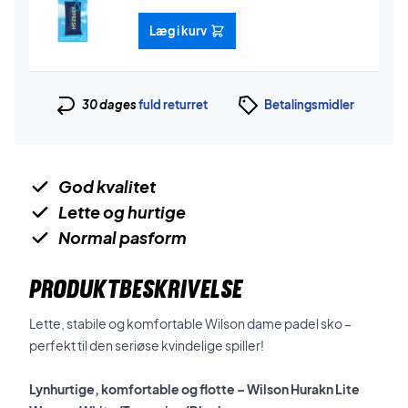
Læg i kurv
30 dages
fuld returret
Betalingsmidler
God kvalitet
Lette og hurtige
Normal pasform
PRODUKTBESKRIVELSE
Lette, stabile og komfortable Wilson dame padel sko –
perfekt til den seriøse kvindelige spiller!
Lynhurtige, komfortable og flotte – Wilson Hurakn Lite