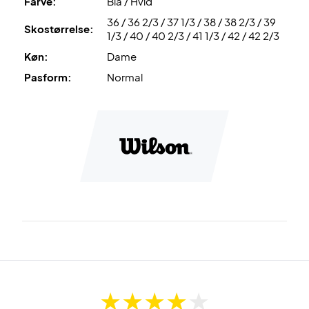
Farve:
Blå / Hvid
36 / 36 2/3 / 37 1/3 / 38 / 38 2/3 / 39
Perfekt til banen – køb dette par Wilson dame padel sko i
Skostørrelse:
1/3 / 40 / 40 2/3 / 41 1/3 / 42 / 42 2/3
dag!
Køn:
Dame
Farve: Hvid, turkis og sort.
Pasform:
Normal