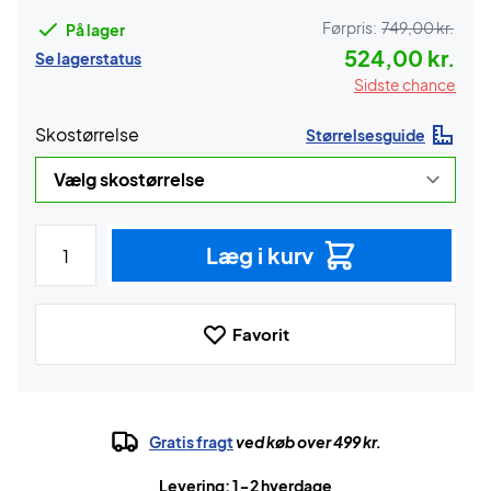
Førpris:
749,00 kr.
På lager
524,00 kr.
Se lagerstatus
Sidste chance
Skostørrelse
Størrelsesguide
Læg i kurv
Favorit
Gratis fragt
ved køb over 499 kr.
Levering: 1-2 hverdage