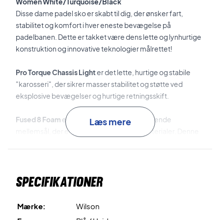
Women White/Turquoise/Black
Disse dame padel sko er skabt til dig, der ønsker fart,
stabilitet og komfort i hver eneste bevægelse på
padelbanen. Dette er takket være dens lette og lynhurtige
konstruktion og innovative teknologier målrettet!
Pro Torque Chassis Light
er det lette, hurtige og stabile
"karosseri", der sikrer masser stabilitet og støtte ved
eksplosive bevægelser og hurtige retningsskift.
Fused 8 Foam
er den lette og stødabsorberende
Læs mere
mellemsål, der er lavet af genanvendte materialer. Denne
mellemsål sikrer overlegen komfort på banen.
Optimum Grip
er det specialdesignede ydersålsmønster,
Specifikationer
som er udviklet til padel og sikrer optimalt greb på banen.
Til sidst, er ydersålen er lavet af det slidstærke
Duralast
Mærke:
Wilson
gummi, som sikrer solidt greb og lang holdbarhed.