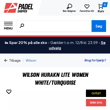
0
Kurv
Bat rådgiver
Favoritter (
0
)
Søg efter produkter, mærker etc.
Søg
MENU
👟 Spar 20% på alle sko
-
Gælder t.o.m. 12/8 kl. 23:59
-
Se
udvalg
|
Brug for hjælp?
Tilbage
Wilson
Wilson Hurakn Lite Women
White/Turquoise
OUTLET
OUTLET
OUTLET
OUTLET
OUTLET
OUTLET
SPAR 30%
SPAR 30%
SPAR 30%
SPAR 30%
SPAR 30%
SPAR 30%