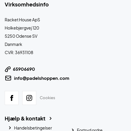
Virksomhedsinfo
Racket House ApS
Holkebjergvej 120
5250 Odense SV
Danmark
CVR: 36931108
65906690
info@padelshoppen.com
Cookies
Hjælp & kontakt
Handelsbetingelser
Fortryd ordre