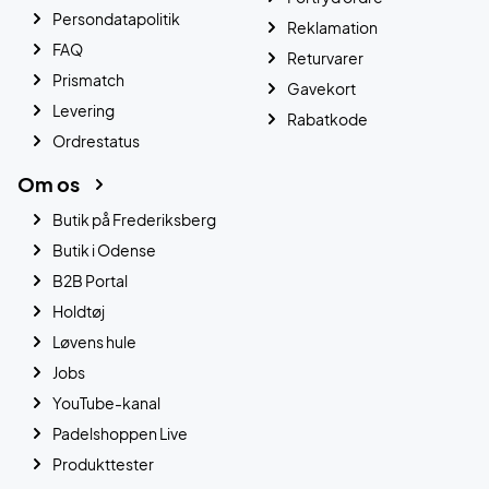
Persondatapolitik
Reklamation
FAQ
Returvarer
Prismatch
Gavekort
Levering
Rabatkode
Ordrestatus
Om os
Butik på Frederiksberg
Butik i Odense
B2B Portal
Holdtøj
Løvens hule
Jobs
YouTube-kanal
Padelshoppen Live
Produkttester