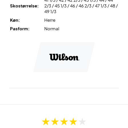
Skostørrelse:
2/3 / 45 1/3 / 46 / 46 2/3 / 47 1/3 / 48 /
Perfekt til banen – køb dette par Wilson padel sko i dag!
49 1/3
Farve: Blå.
Køn:
Herre
Pasform:
Normal