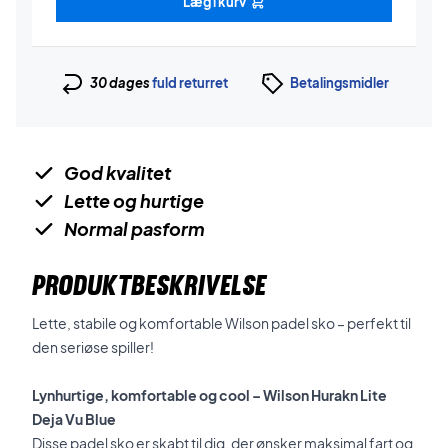
Læg i kurv
30 dages
fuld returret
Betalingsmidler
God kvalitet
Lette og hurtige
Normal pasform
PRODUKTBESKRIVELSE
Lette, stabile og komfortable Wilson padel sko – perfekt til
den seriøse spiller!
Lynhurtige, komfortable og cool – Wilson Hurakn Lite
Deja Vu Blue
Disse padel sko er skabt til dig, der ønsker maksimal fart og