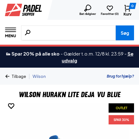
0
Kurv
Bat rådgiver
Favoritter (
0
)
Søg efter produkter, mærker etc.
Søg
MENU
👟 Spar 20% på alle sko
-
Gælder t.o.m. 12/8 kl. 23:59
-
Se
udvalg
|
Brug for hjælp?
Tilbage
Wilson
Wilson Hurakn Lite Deja Vu Blue
OUTLET
OUTLET
OUTLET
OUTLET
OUTLET
OUTLET
SPAR 30%
SPAR 30%
SPAR 30%
SPAR 30%
SPAR 30%
SPAR 30%