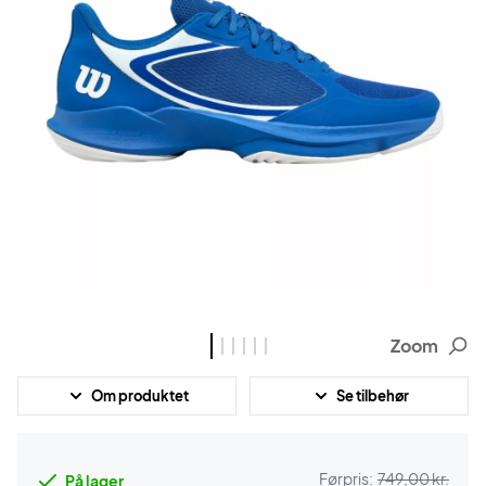
Zoom
Om produktet
Se tilbehør
Førpris:
749,00 kr.
På lager