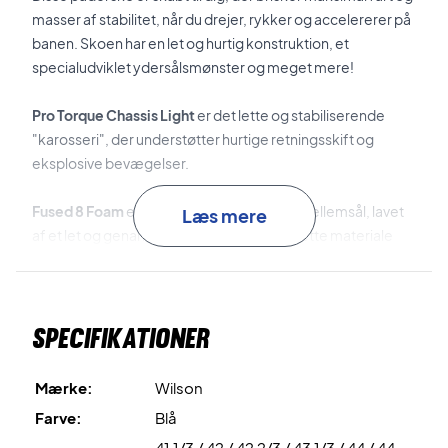
masser af stabilitet, når du drejer, rykker og accelererer på
banen. Skoen har en let og hurtig konstruktion, et
specialudviklet ydersålsmønster og meget mere!
Pro Torque Chassis Light
er det lette og stabiliserende
"karosseri", der understøtter hurtige retningsskift og
eksplosive bevægelser.
Fused 8 Foam
er den stødabsorberende mellemsål, lavet
Læs mere
af et let og genanvendt skummateriale. Dette materiale
sikrer masser af komfort og respons.
Optimum Grip
er det innovative ydersålsmønster, der er
Specifikationer
udviklet særligt til padel. Det sikrer maksimalt greb ved
vendinger og retningsskift.
Mærke:
Wilson
Til sidst er ydersålen lavet af det slidstærke
Duralast
Farve:
Blå
materiale, der sikrer et suverænt greb på banen!
41 1/3 / 42 / 42 2/3 / 43 1/3 / 44 / 44