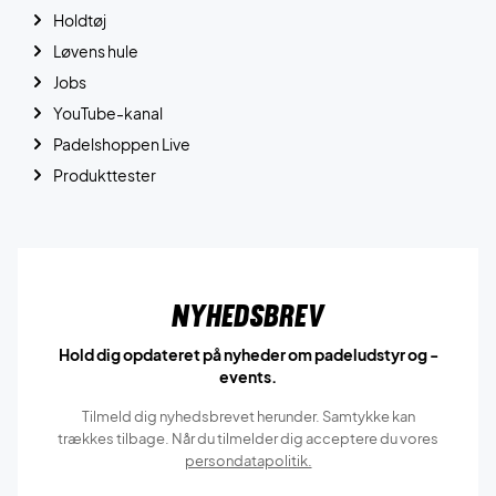
Holdtøj
Løvens hule
Jobs
YouTube-kanal
Padelshoppen Live
Produkttester
Nyhedsbrev
Hold dig opdateret på nyheder om padeludstyr og -
events.
Tilmeld dig nyhedsbrevet herunder. Samtykke kan
trækkes tilbage. Når du tilmelder dig acceptere du vores
persondatapolitik.