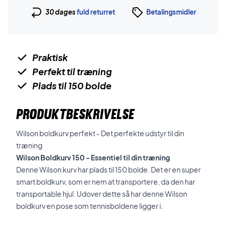
30 dages
fuld returret
Betalingsmidler
Praktisk
Perfekt til træning
Plads til 150 bolde
PRODUKTBESKRIVELSE
Wilson boldkurv perfekt - Det perfekte udstyr til din
træning
Wilson Boldkurv 150 - Essentiel til din træning
Denne Wilson kurv har plads til 150 bolde. Det er en super
smart boldkurv, som er nem at transportere, da den har
transportable hjul. Udover dette så har denne Wilson
boldkurv en pose som tennisboldene ligger i.