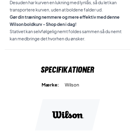
Desuden har kurven en lukning med lynlås, så du let kan
transportere kurven, uden at boldene falder ud.
Gør din træning nemmere og mere effektiv med denne
Wilson boldkurv - Shop den i dag!
Stativet kan selvfølgelig nemt foldes sammen så du nemt
kan medbringe det hvorhen du ønsker.
Specifikationer
Mærke:
Wilson