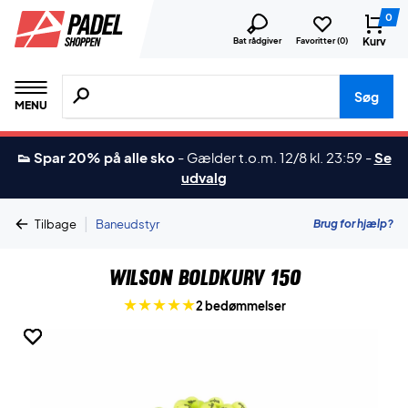
0
Kurv
Bat rådgiver
Favoritter (
0
)
Søg efter produkter, mærker etc.
Søg
MENU
👟 Spar 20% på alle sko
-
Gælder t.o.m. 12/8 kl. 23:59
-
Se
udvalg
|
Brug for hjælp?
Tilbage
Baneudstyr
Wilson Boldkurv 150
2 bedømmelser