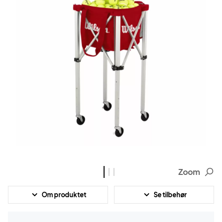
Zoom
Om produktet
Se tilbehør