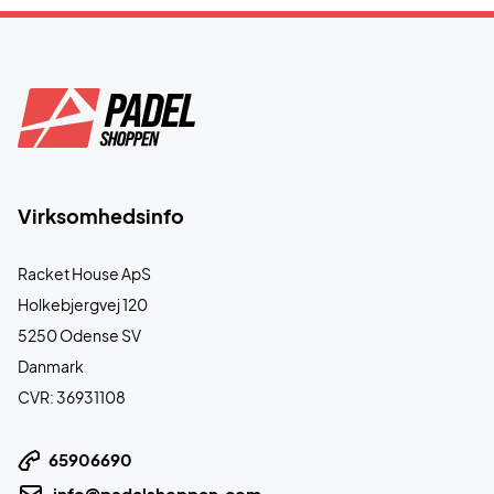
Virksomhedsinfo
Racket House ApS
Holkebjergvej 120
5250 Odense SV
Danmark
CVR: 36931108
65906690
info@padelshoppen.com