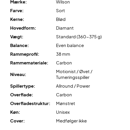
Mærke:
Wilson
Farve:
Sort
Til sidst giver
Bela Wrist Strap
giver en bedre kontrol og
sikkerhed.
Kerne:
Blød
Spil som stjernespilleren Bela med dette Wilson Bela
Hovedform:
Diamant
Elite Padel bat - køb det i dag!
Vægt:
Standard (360-375 g)
Farve: Sort og rød
Balance:
Even balance
Rammeprofil:
38 mm
Rammemateriale:
Carbon
Motionist / Øvet /
Niveau:
Turneringsspiller
Spillertype:
Allround / Power
Overflade:
Carbon
Overfladestruktur:
Mønstret
Køn:
Unisex
Cover:
Medfølger ikke