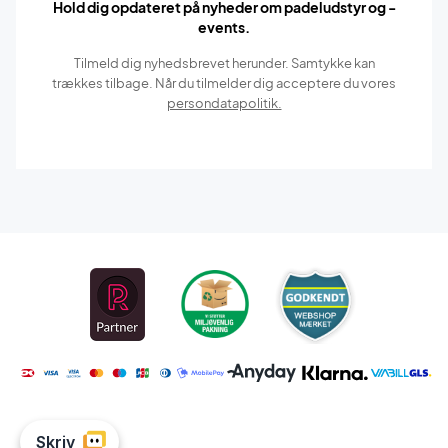
Hold dig opdateret på nyheder om padeludstyr og -
events.
Tilmeld dig nyhedsbrevet herunder. Samtykke kan
trækkes tilbage. Når du tilmelder dig acceptere du vores
persondatapolitik.