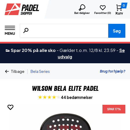
0
Kurv
Bat rådgiver
Favoritter (
0
)
Søg efter produkter, mærker etc.
Søg
MENU
👟 Spar 20% på alle sko
-
Gælder t.o.m. 12/8 kl. 23:59
-
Se
udvalg
|
Brug for hjælp?
Tilbage
Bela Series
Wilson Bela Elite Padel
44 bedømmelser
SPAR 17%
SPAR 17%
SPAR 17%
SPAR 17%