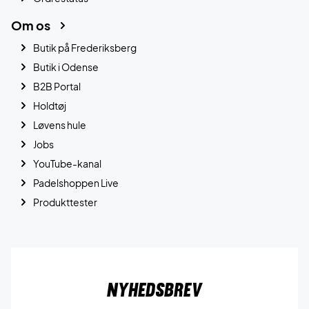
Om os
Butik på Frederiksberg
Butik i Odense
B2B Portal
Holdtøj
Løvens hule
Jobs
YouTube-kanal
Padelshoppen Live
Produkttester
Nyhedsbrev