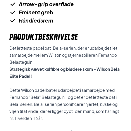
Arrow-grip overflade
Eminent greb
Håndledsrem
PRODUKTBESKRIVELSE
Det letteste padel bat i Bela-serien, der er udarbejdet i et
samarbejde mellem Wilson og stjernespilleren Fernando
Belasteguin!
Strategisk vævet kulfibre og blødere skum - Wilson Bela
Elite Padel!
Dette Wilson padel bat er udarbejdet i samarbejde med
Fernando "Bela" Belasteguin - og det er det letteste bat i
Bela-serien. Bela-serien personificerer hjertet,
hustle
og
viljen til at vinde, der er ligger dybt i den mand, som har lagt
nr. 1 i verden i 16 år.